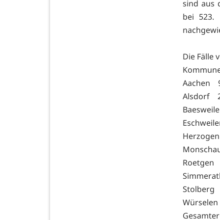
sind aus 
bei 523.
nachgewies
Die Fälle 
Kommune 
Aachen 
Alsdorf
Baeswei
Eschwei
Herzoge
Monscha
Roetgen
Simmera
Stolber
Würsel
Gesamte