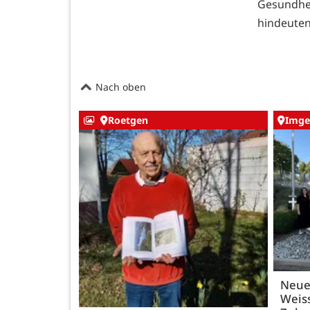
Gesundhe
hindeuten
Nach oben
Roetgen
Imge
Neue
Weiss