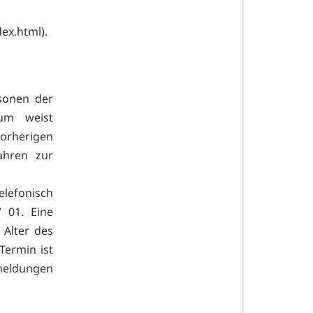
ex.html).
rsonen der
ium weist
orherigen
ahren zur
lefonisch
 01. Eine
 Alter des
Termin ist
meldungen