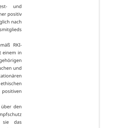
est- und
er positiv
glich nach
mitglieds
emäß RKI-
t einem in
gehörigen
suchen und
tionären
ethischen
 positiven
 über den
Impfschutz
 sie das