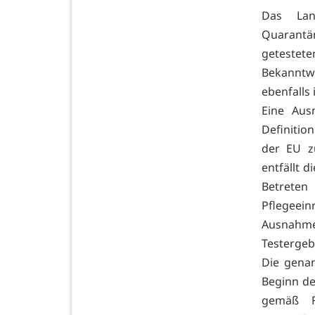
Das Lan
Quarantän
getestete
Bekanntw
ebenfalls
Eine Aus
Definitio
der EU z
entfällt 
Betrete
Pflegeei
Ausnahmes
Testergeb
Die gena
Beginn de
gemäß R