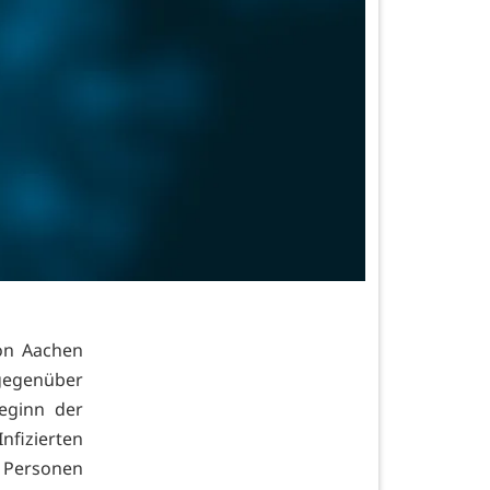
on Aachen
 gegenüber
eginn der
nfizierten
e Personen