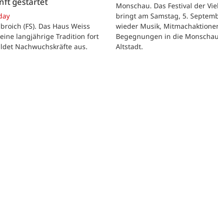
ft gestartet
Monschau. Das Festival der Viel
bringt am Samstag, 5. Septemb
day
wieder Musik, Mitmachaktione
roich (FS). Das Haus Weiss
Begegnungen in die Monscha
seine langjährige Tradition fort
Altstadt.
ildet Nachwuchskräfte aus.