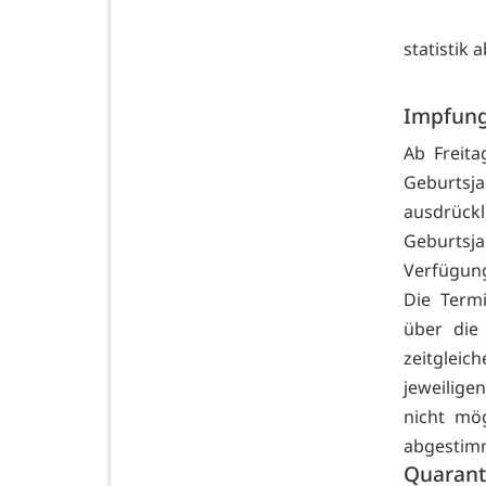
statistik
Impfung
Ab Freita
Geburtsj
ausdrück
Geburtsj
Verfügung
Die Term
über die
zeitgleic
jeweilige
nicht mö
abgestimm
Quarant