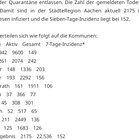
der Quarantäne entlassen. Die Zahl der gemeldeten Todesf
 Damit sind in der StädteRegion Aachen aktuell 2175
en infiziert und die Sieben-Tage-Inzidenz liegt bei 152.
verteilen sich wie folgt auf die Kommunen:
Aktiv Gesamt 7-Tage-Inzidenz*
942 9600 149
 261 2074 242
ler 148 1336 203
ler 193 2292 156
nrath 161 1911 106
u 37 366 77
 45 308 301
th 52 517 65
g 211 2449 136
en 125 1683 126
rgebnis 2175 22.536 152