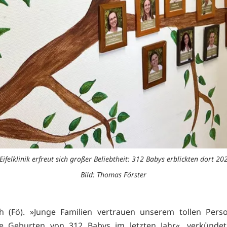
Eifelklinik erfreut sich großer Beliebtheit: 312 Babys erblickten dort 20
Bild: Thomas Förster
h (Fö). »Junge Familien vertrauen unserem tollen Perso
ie Geburten von 312 Babys im letzten Jahr«, verkündet