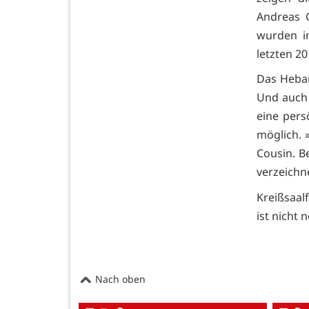
Andreas C
wurden i
letzten 20
Das Hebam
Und auch 
eine per
möglich. 
Cousin. B
verzeichn
Kreißsaal
ist nicht 
Nach oben