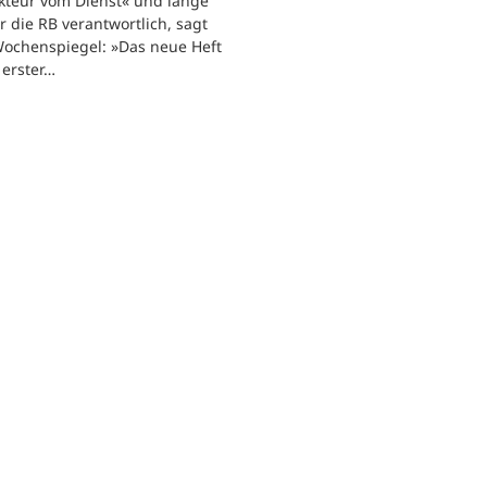
kteur vom Dienst« und lange
ür die RB verantwortlich, sagt
ochenspiegel: »Das neue Heft
n erster…