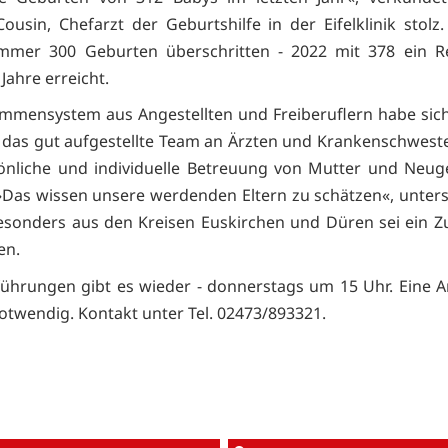
ousin, Chefarzt der Geburtshilfe in der Eifelklinik stolz.
mmer 300 Geburten überschritten - 2022 mit 378 ein R
 Jahre erreicht.
mensystem aus Angestellten und Freiberuflern habe sic
das gut aufgestellte Team an Ärzten und Krankenschwes
sönliche und individuelle Betreuung von Mutter und Neu
»Das wissen unsere werdenden Eltern zu schätzen«, unterst
esonders aus den Kreisen Euskirchen und Düren sei ein 
en.
führungen gibt es wieder - donnerstags um 15 Uhr. Eine
notwendig. Kontakt unter Tel. 02473/893321.