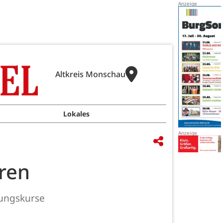
Altkreis Monschau
Lokales
oren
tungskurse