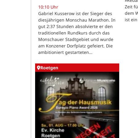
»Reda
Zeit f
10:10 Uhr
dem W
Gabriel Kusserow ist der Sieger des
ist ei
diesjährigen Monschau Marathon. In
gut 2:37 Stunden absolvierte er den
traditionellen Rundkurs durch das
Monschauer Stadtgebiet und wurde
am Konzener Dorfplatz gefeiert. Die
ambitioniert gestarteten…
Roetgen