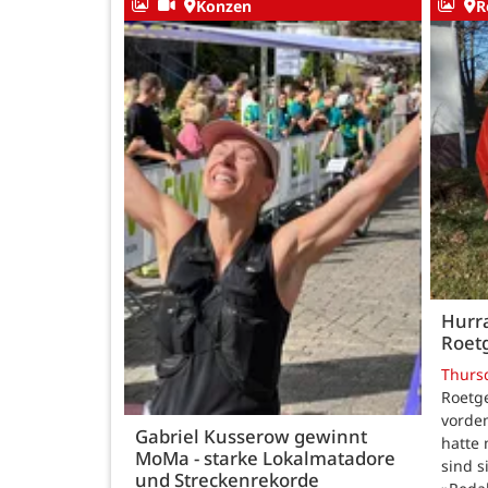
Konzen
R
Hurra
Roetg
Thurs
Roetge
vordem
Gabriel Kusserow gewinnt
hatte 
MoMa - starke Lokalmatadore
sind s
und Streckenrekorde