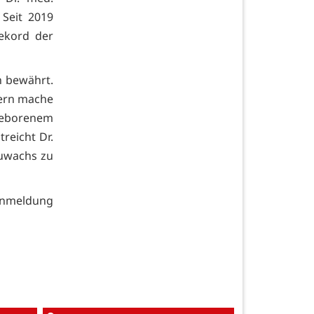
 Seit 2019
ekord der
h bewährt.
tern mache
geborenem
reicht Dr.
Zuwachs zu
 Anmeldung