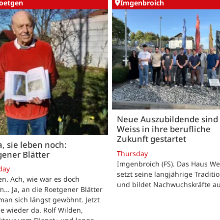
oetgen
Imgenbroich
Neue Auszubildende sind 
Weiss in ihre berufliche
Zukunft gestartet
, sie leben noch:
Thursday
ener Blätter
Imgenbroich (FS). Das Haus We
day
setzt seine langjährige Traditio
n. Ach, wie war es doch
und bildet Nachwuchskräfte au
... Ja, an die Roetgener Blätter
man sich längst gewöhnt. Jetzt
ie wieder da. Rolf Wilden,