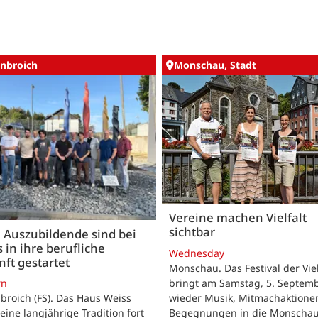
nbroich
Monschau, Stadt
Vereine machen Vielfalt
sichtbar
 Auszubildende sind bei
 in ihre berufliche
Wednesday
ft gestartet
Monschau. Das Festival der Viel
bringt am Samstag, 5. Septemb
rn
wieder Musik, Mitmachaktione
roich (FS). Das Haus Weiss
Begegnungen in die Monscha
seine langjährige Tradition fort