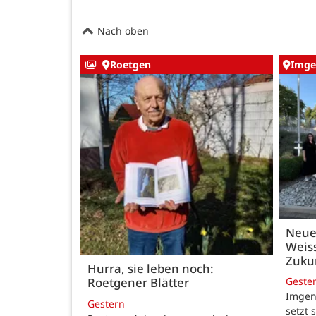
Nach oben
Roetgen
Imge
Neue
Weiss
Zukun
Hurra, sie leben noch:
Geste
Roetgener Blätter
Imgenb
Gestern
setzt 