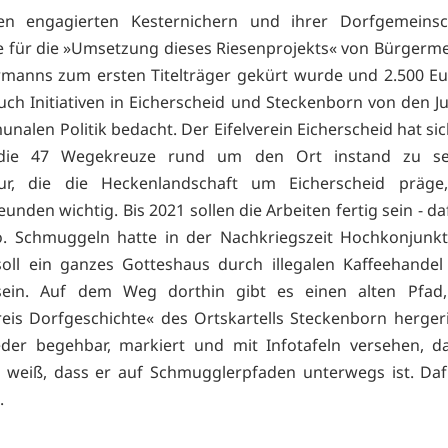
n engagierten Kesternichern und ihrer Dorfgemeinsc
 für die »Umsetzung dieses Riesenprojekts« von Bürgermei
manns zum ersten Titelträger gekürt wurde und 2.500 Eur
ch Initiativen in Eicherscheid und Steckenborn von den J
nalen Politik bedacht. Der Eifelverein Eicherscheid hat sic
 die 47 Wegekreuze rund um den Ort instand zu se
tur, die die Heckenlandschaft um Eicherscheid präge
nden wichtig. Bis 2021 sollen die Arbeiten fertig sein - d
o. Schmuggeln hatte in der Nachkriegszeit Hochkonjunkt
oll ein ganzes Gotteshaus durch illegalen Kaffeehandel 
ein. Auf dem Weg dorthin gibt es einen alten Pfad
reis Dorfgeschichte« des Ortskartells Steckenborn hergeri
eder begehbar, markiert und mit Infotafeln versehen, d
 weiß, dass er auf Schmugglerpfaden unterwegs ist. Daf
.