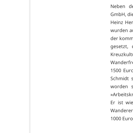
Neben de
GmbH, die
Heinz Her
wurden au
der kommu
gesetzt,
Kreuzkul
Wanderfreu
1500 Eur
Schmidt s
worden s
»Arbeitsk
Er ist wi
Wanderer
1000 Euro