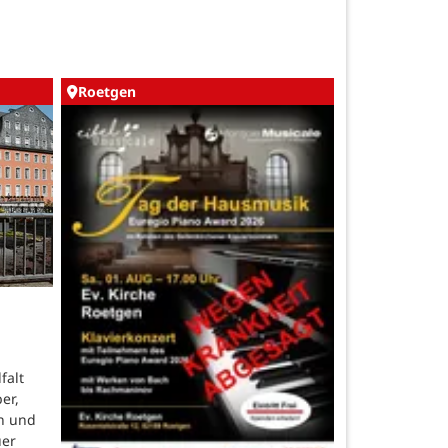
Roetgen
falt
er,
n und
uer