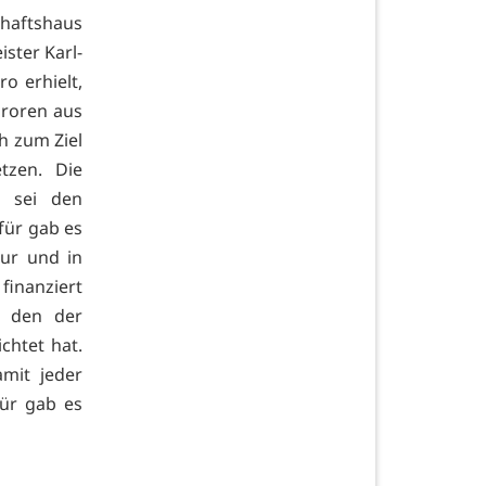
haftshaus
ster Karl-
o erhielt,
uroren aus
h zum Ziel
tzen. Die
, sei den
afür gab es
ur und in
finanziert
, den der
chtet hat.
amit jeder
ür gab es