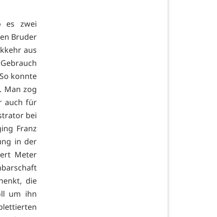
b es zwei
nen Bruder
ckkehr aus
« Gebrauch
 So konnte
n. Man zog
r auch für
strator bei
ing Franz
ung in der
ert Meter
hbarschaft
enkt, die
oll um ihn
ettierten