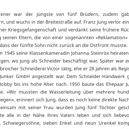
ener war der jüngste von fünf Brüdern, zudem ga
n, und wuchs in der Breitestraße auf. Franz Jung verlor ei
cher Kriegsgefangenschaft und verdankt seine frühere Rü
 seinen Eltern, die von einer sogenannten »Reklamation
dass der fünfte Sohn nicht zurück an die Ostfront musste.
n 1945 seine Klassenkameradin Johanna Steinröx heirate
gen, wo Jung als Schneider beschäftigt war. Später war e
roicher Schneiderei Victor tätig, ehe er 28 Jahren als Regi
 Junker GmbH angestellt war. Dem Schneider-Handwerk g
Hobby bis ins hohe Alter nach. 1950 baute das Ehepaar J
ße. »Wir mussten die Wasserleitung über mehrere hund
rlegen«, erinnert sich Jung, dass es noch keine direkte Nac
einsam mit seiner Frau wurden Jung fünf Töchter gesch
e alle in der Nähe ihres Vaters leben und sich liebev
 Schwiegersöhne, sieben Enkel und neun Urenkel kompl