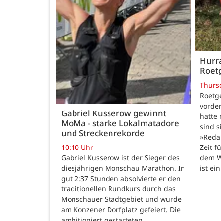
Hurra
Roetg
Thurs
Roetge
vordem
Gabriel Kusserow gewinnt
hatte 
MoMa - starke Lokalmatadore
sind s
und Streckenrekorde
»Reda
Zeit f
10:10 Uhr
dem W
Gabriel Kusserow ist der Sieger des
ist ei
diesjährigen Monschau Marathon. In
gut 2:37 Stunden absolvierte er den
traditionellen Rundkurs durch das
Monschauer Stadtgebiet und wurde
am Konzener Dorfplatz gefeiert. Die
ambitioniert gestarteten…