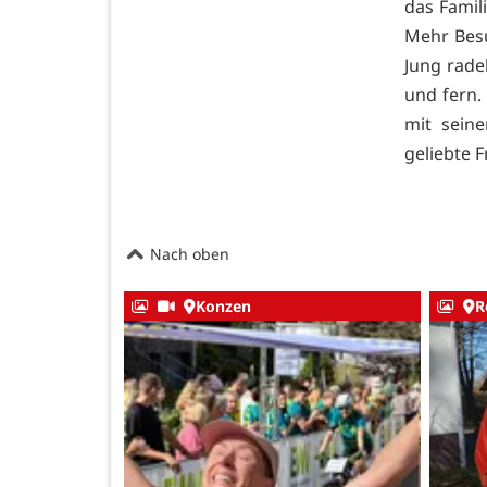
das Famil
Mehr Besu
Jung rade
und fern.
mit seine
geliebte F
Nach oben
Konzen
R