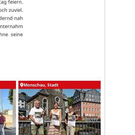
ag feiern.
ch zuviel.
ndernd nah
 unternahm
ohne seine
Monschau, Stadt