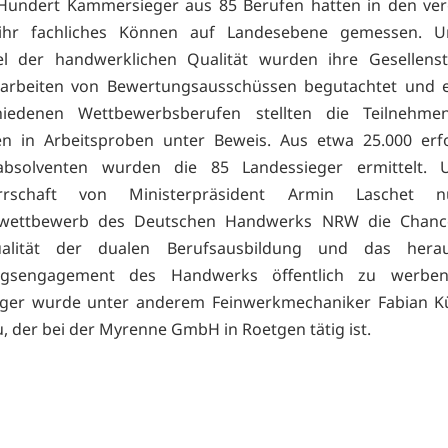
Hundert Kammersieger aus 85 Berufen hatten in den ve
hr fachliches Können auf Landesebene gemessen. 
kel der handwerklichen Qualität wurden ihre Gesellens
sarbeiten von Bewertungsausschüssen begutachtet und ei
hiedenen Wettbewerbsberufen stellten die Teilnehme
en in Arbeitsproben unter Beweis. Aus etwa 25.000 erf
absolventen wurden die 85 Landessieger ermittelt. 
errschaft von Ministerpräsident Armin Laschet n
swettbewerb des Deutschen Handwerks NRW die Chance
alität der dualen Berufsausbildung und das herau
ngsengagement des Handwerks öffentlich zu werben
eger wurde unter anderem Feinwerkmechaniker Fabian K
 der bei der Myrenne GmbH in Roetgen tätig ist.