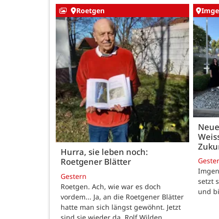
Roetgen
Imge
Neue
Weiss
Zukun
Hurra, sie leben noch:
Geste
Roetgener Blätter
Imgenb
Gestern
setzt 
Roetgen. Ach, wie war es doch
und b
vordem... Ja, an die Roetgener Blätter
hatte man sich längst gewöhnt. Jetzt
sind sie wieder da. Rolf Wilden,