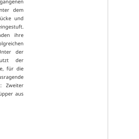
rgangenen
Unter dem
tücke und
ngestuft.
nden ihre
olgreichen
Unter der
utzt der
, für die
sragende
: Zweiter
üpper aus