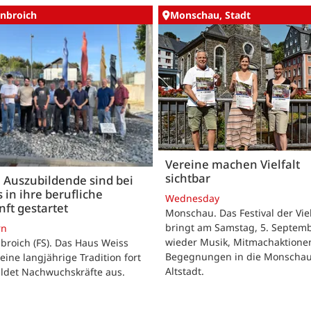
nbroich
Monschau, Stadt
Vereine machen Vielfalt
sichtbar
 Auszubildende sind bei
 in ihre berufliche
Wednesday
ft gestartet
Monschau. Das Festival der Viel
bringt am Samstag, 5. Septemb
rn
wieder Musik, Mitmachaktione
roich (FS). Das Haus Weiss
Begegnungen in die Monscha
seine langjährige Tradition fort
Altstadt.
ildet Nachwuchskräfte aus.