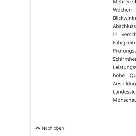
Mehrere 
Wochen i
Blickwin
Abschlus
In versc
Fähigkeit
Prüfungs
Schirmh
Leistung
hohe Qu
Ausbildu
Landessi
Monschau,
Nach oben