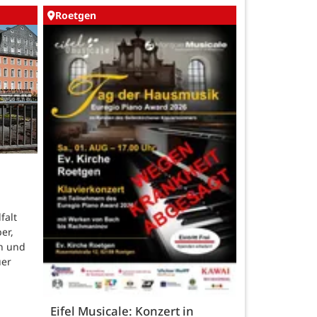
Roetgen
falt
er,
n und
uer
Eifel Musicale: Konzert in