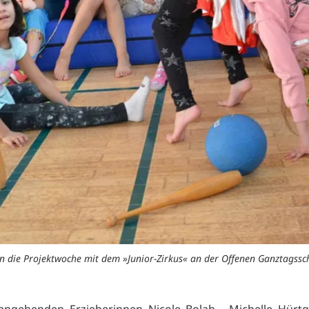
n die Projektwoche mit dem »Junior-Zirkus« an der Offenen Ganztagsschu