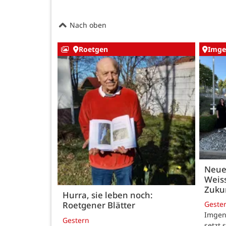
Nach oben
Roetgen
Imge
Neue
Weiss
Zukun
Hurra, sie leben noch:
Geste
Roetgener Blätter
Imgenb
Gestern
setzt 