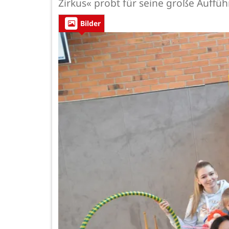
Zirkus« probt für seine große Auffü
Bilder