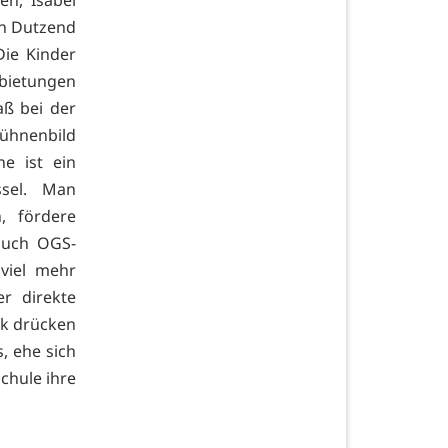
en, Isabel
in Dutzend
ie Kinder
rbietungen
aß bei der
ühnenbild
e ist ein
ssel. Man
, fördere
 auch OGS-
 viel mehr
r direkte
nk drücken
, ehe sich
chule ihre