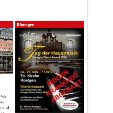
Roetgen
falt
er,
n und
uer