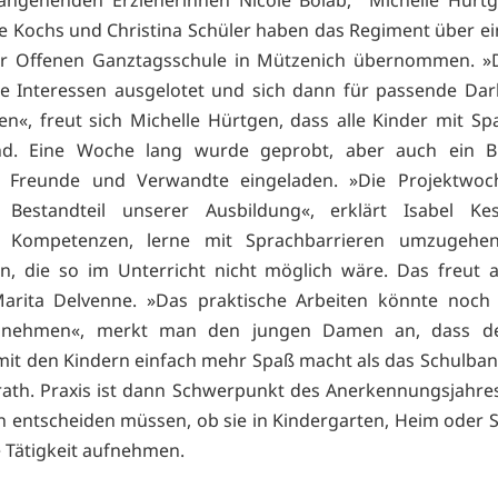
angehenden Erzieherinnen Nicole Bolab, Michelle Hürtg
ule Kochs und Christina Schüler haben das Regiment über e
er Offenen Ganztagsschule in Mützenich übernommen. »D
e Interessen ausgelotet und sich dann für passende Da
en«, freut sich Michelle Hürtgen, dass alle Kinder mit Sp
nd. Eine Woche lang wurde geprobt, aber auch ein B
t, Freunde und Verwandte eingeladen. »Die Projektwoch
r Bestandteil unserer Ausbildung«, erklärt Isabel Ke
e Kompetenzen, lerne mit Sprachbarrieren umzugehen
on, die so im Unterricht nicht möglich wäre. Das freut
Marita Delvenne. »Das praktische Arbeiten könnte noch
nehmen«, merkt man den jungen Damen an, dass de
t den Kindern einfach mehr Spaß macht als das Schulba
ath. Praxis ist dann Schwerpunkt des Anerkennungsjahres
 entscheiden müssen, ob sie in Kindergarten, Heim oder S
e Tätigkeit aufnehmen.