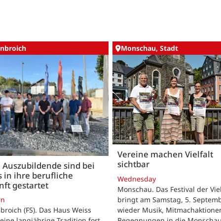
nbroich
Monschau, Stadt
Vereine machen Vielfalt
sichtbar
 Auszubildende sind bei
 in ihre berufliche
Wednesday
ft gestartet
Monschau. Das Festival der Viel
bringt am Samstag, 5. Septemb
rn
wieder Musik, Mitmachaktione
roich (FS). Das Haus Weiss
Begegnungen in die Monscha
seine langjährige Tradition fort