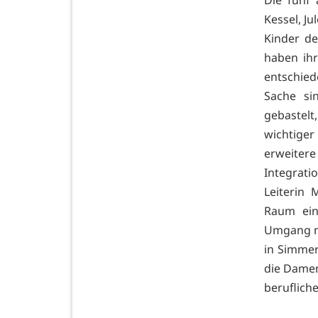
Die fünf 
Kessel, J
Kinder d
haben ihr
entschied
Sache si
gebastel
wichtige
erweiter
Integrati
Leiterin 
Raum ein
Umgang mi
in Simmer
die Damen
beruflich