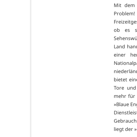
Mit dem 
Problem!
Freizeitg
ob es s
Sehenswür
Land hand
einer he
Nationa
niederlän
bietet ei
Tore und
mehr für 
»Blaue En
Dienstl
Gebrauchs
liegt der 