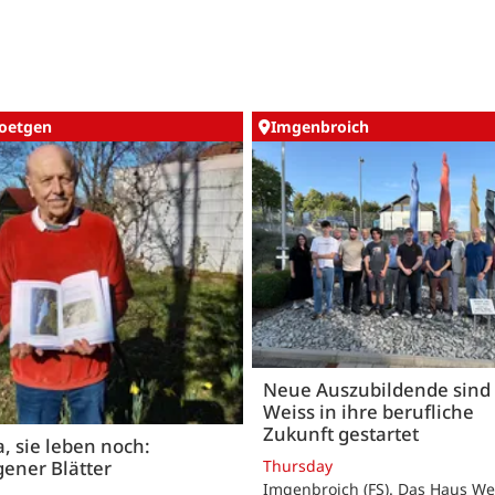
oetgen
Imgenbroich
Neue Auszubildende sind 
Weiss in ihre berufliche
Zukunft gestartet
, sie leben noch:
Thursday
ener Blätter
Imgenbroich (FS). Das Haus We