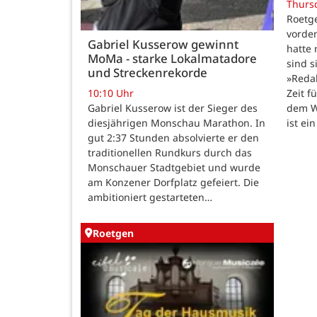
Thurs
Roetge
vordem
Gabriel Kusserow gewinnt
hatte 
MoMa - starke Lokalmatadore
sind s
und Streckenrekorde
»Reda
Zeit f
10:10 Uhr
dem W
Gabriel Kusserow ist der Sieger des
ist ei
diesjährigen Monschau Marathon. In
gut 2:37 Stunden absolvierte er den
traditionellen Rundkurs durch das
Monschauer Stadtgebiet und wurde
am Konzener Dorfplatz gefeiert. Die
ambitioniert gestarteten…
Roetgen