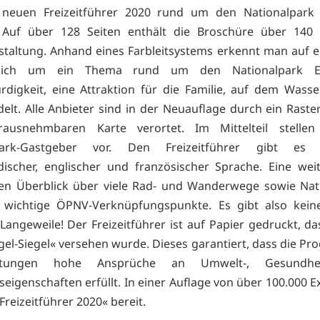
neuen Freizeitführer 2020 rund um den Nationalpark E
 Auf über 128 Seiten enthält die Broschüre über 140 
estaltung. Anhand eines Farbleitsystems erkennt man auf ei
ich um ein Thema rund um den Nationalpark Eif
digkeit, eine Attraktion für die Familie, auf dem Wass
elt. Alle Anbieter sind in der Neuauflage durch ein Raste
rausnehmbaren Karte verortet. Im Mittelteil stellen
lpark-Gastgeber vor. Den Freizeitführer gibt es
discher, englischer und französischer Sprache. Eine wei
nen Überblick über viele Rad- und Wanderwege sowie Nat
 wichtige ÖPNV-Verknüpfungspunkte. Es gibt also kein
Langeweile! Der Freizeitführer ist auf Papier gedruckt, d
gel-Siegel« versehen wurde. Dieses garantiert, dass die Pr
eistungen hohe Ansprüche an Umwelt-, Gesundhe
eigenschaften erfüllt. In einer Auflage von über 100.000 
»Freizeitführer 2020« bereit.