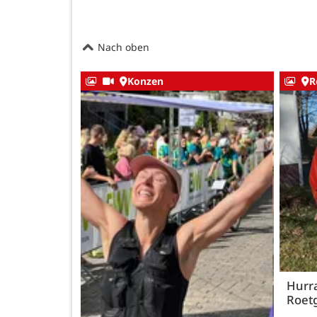
Nach oben
Konzen
R
Hurra
Roetg