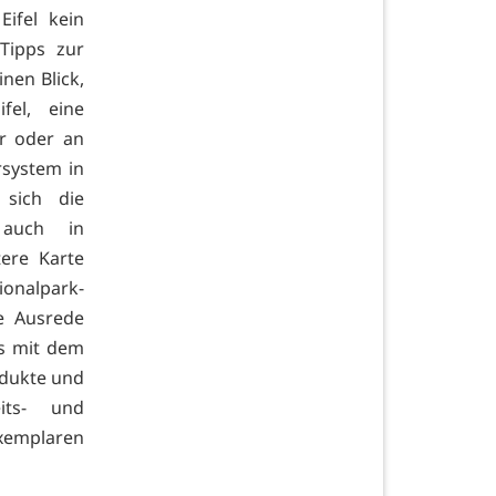
ifel kein
Tipps zur
nen Blick,
el, eine
er oder an
rsystem in
 sich die
 auch in
tere Karte
ionalpark-
e Ausrede
as mit dem
odukte und
its- und
Exemplaren