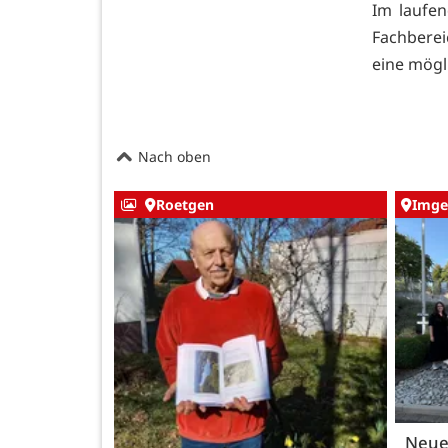
Im laufe
Fachbere
eine mögl
Nach oben
Roetgen
Imge
Neue