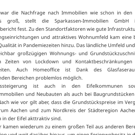
war die Nachfrage nach Immobilien wie schon in den 
rs groß, stellt die Sparkassen-Immobilien GmbH 
ericht fest. Zu den Standortfaktoren wie gute Infrastruktu
ngseinrichtungen und attraktives Wohnumfeld kam eine 
Qualität in Pandemiezeiten hinzu. Das ländliche Umfeld und
leichbar großzügigen Wohnungs- und Grundstückzuschnit
n Zeiten von Lockdown und Kontaktbeschränkungen a
keiten. Auch Homeoffice ist Dank des Glasfaserau
den Bereichen problemlos möglich.
issteigerung ist auch in den Eifelkommunen so
immobilien und Neubauten als auch bei Baugrundstücken 
Nach wie vor gilt aber, dass die Grundstückspreise im Ver
rum Aachen und zum Nordkreis der Städteregion Aachen
 in der Eifel akttraktiv sind.
r kamen wiederum zu einem großen Teil aus anderen Ber
ion und weit darüber hinaus, um einen Ferienwohnsitz in de