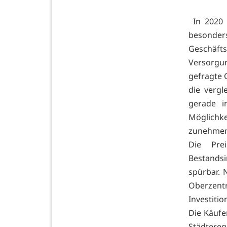
In 2020 
besonde
Geschäftsb
Versorgu
gefragte 
die verg
gerade i
Möglich
zunehmen
Die Pre
Bestands
spürbar. 
Oberzent
Investition
Die Käufe
Städtereg