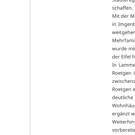
schaffen.
Mit der M
in Imgenb
weitgehe
Mehrfamil
wurde mi
der Eifel 
In Lammer
Roetgen i
zwischen
Roetgen e
deutliche
Wohnhäu
ergänzt w
Weiterhi
vorbereite