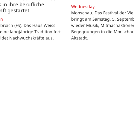
 in ihre berufliche
Wednesday
ft gestartet
Monschau. Das Festival der Viel
bringt am Samstag, 5. Septemb
rn
wieder Musik, Mitmachaktione
roich (FS). Das Haus Weiss
Begegnungen in die Monscha
seine langjährige Tradition fort
Altstadt.
ildet Nachwuchskräfte aus.