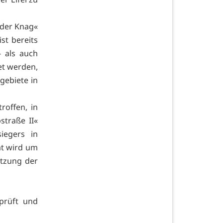
 der Knag«
st bereits
 als auch
et werden,
ebiete in
roffen, in
straße II«
iegers in
ät wird um
utzung der
prüft und