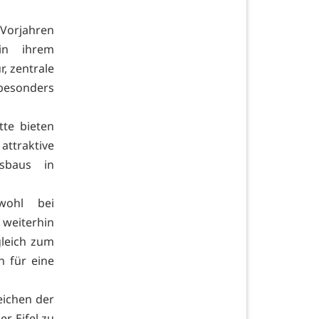
Vorjahren
in ihrem
r, zentrale
besonders
te bieten
ttraktive
sbaus in
wohl bei
weiterhin
gleich zum
 für eine
eichen der
r Eifel zu