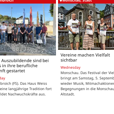
nbroich
Monschau, Stadt
Vereine machen Vielfalt
sichtbar
 Auszubildende sind bei
 in ihre berufliche
Wednesday
ft gestartet
Monschau. Das Festival der Viel
bringt am Samstag, 5. Septemb
day
wieder Musik, Mitmachaktione
roich (FS). Das Haus Weiss
Begegnungen in die Monscha
seine langjährige Tradition fort
Altstadt.
ildet Nachwuchskräfte aus.