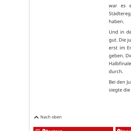
war es e
Städtere
haben.
Und in de
gut. Die 
erst im 
geben. Di
Halbfinal
durch.
Bei den J
siegte di
Nach oben