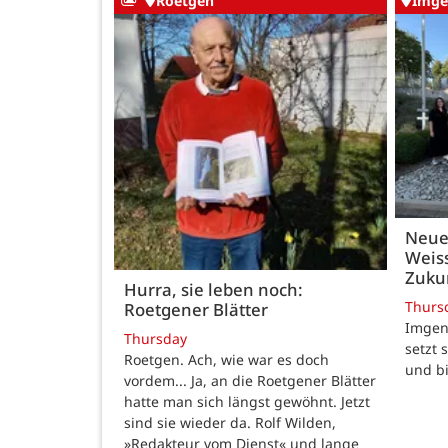
Roetgen
Imge
Neue
Weiss
Zukun
Hurra, sie leben noch:
Thurs
Roetgener Blätter
Imgenb
Thursday
setzt 
Roetgen. Ach, wie war es doch
und b
vordem... Ja, an die Roetgener Blätter
hatte man sich längst gewöhnt. Jetzt
sind sie wieder da. Rolf Wilden,
»Redakteur vom Dienst« und lange