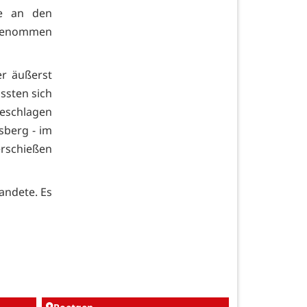
ie an den
lgenommen
er äußerst
ssten sich
eschlagen
sberg - im
erschießen
andete. Es