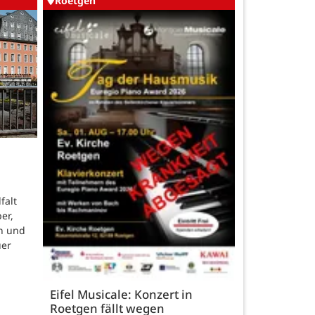
Roetgen
falt
er,
n und
uer
Eifel Musicale: Konzert in
Roetgen fällt wegen