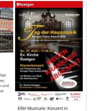
Roetgen
falt
er,
n und
uer
Eifel Musicale: Konzert in