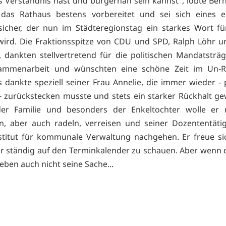
es Verständnis hast und bürgernah sein kannst", lobte Bern
 das Rathaus bestens vorbereitet und sei sich eines e
sicher, der nun im Städteregionstag ein starkes Wort für
wird. Die Fraktionsspitze von CDU und SPD, Ralph Löhr 
 dankten stellvertretend für die politischen Mandatsträg
ammenarbeit und wünschten eine schöne Zeit im Un-R
dankte speziell seiner Frau Annelie, die immer wieder - 
 - zurückstecken musste und stets ein starker Rückhalt ge
 der Familie und besonders der Enkeltochter wolle er 
n, aber auch radeln, verreisen und seiner Dozententäti
stitut für kommunale Verwaltung nachgehen. Er freue si
r ständig auf den Terminkalender zu schauen. Aber wenn d
s eben auch nicht seine Sache...