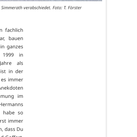
Simmerath verabschiedet. Foto: T. Förster
 fachlich
ar, bauen
ein ganzes
 1999 in
Jahre als
ist in der
i es immer
Anekdoten
immung im
n Hermanns
e habe so
arst immer
n, dass Du