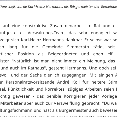
tionschefs wurde Karl-Heinz Hermanns als Bürgermeister der Gemeinde 
e auf eine konstruktive Zusammenarbeit im Rat und ein
aufgestelltes Verwaltungs-Team, das sehr engagiert w
zeigt sich Karl-Heinz Hermanns dankbar. Er selbst war s
eben lang für die Gemeinde Simmerath tätig, seit
rtlicher Position als Beigeordneter und eben elf 
ster. "Natürlich ist man nicht immer ein Meinung, das 
o und auch im Rathaus", gesteht Hermanns. Und doch se
nsvoll und der Sache dienlich zugegangen. Mit einigen 
er Personalratsvorsitzende André Koll für heitere St
aal. Pünktlichkeit und korrektes, zügiges Arbeiten seie
chtig gewesen - das penible Korrigieren jeder Vorlag
itarbeiter aber auch zur Verzweiflung gebracht. "Du w
ltungsfachmann und hast als Bürgermeister auch bewiese