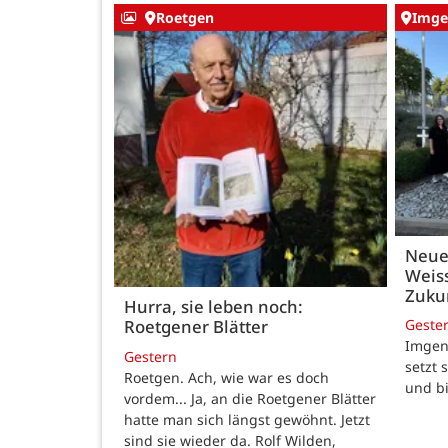
Roetgen
Imge
Neue
Weiss
Zukun
Hurra, sie leben noch:
Geste
Roetgener Blätter
Imgenb
Gestern
setzt 
Roetgen. Ach, wie war es doch
und b
vordem... Ja, an die Roetgener Blätter
hatte man sich längst gewöhnt. Jetzt
sind sie wieder da. Rolf Wilden,