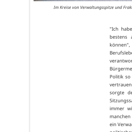
Im Kreise von Verwaltungsspitze und Frak
"Ich hab
bestens 
können", 
Berufsl
verantwo
Bürgermei
Politik s
vertraue
sorgte d
Sitzungss
immer wi
manchen M
ein Verwa