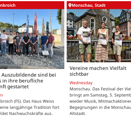
nbroich
Monschau, Stadt
Vereine machen Vielfalt
sichtbar
 Auszubildende sind bei
 in ihre berufliche
Wednesday
ft gestartet
Monschau. Das Festival der Viel
bringt am Samstag, 5. Septemb
rn
wieder Musik, Mitmachaktione
roich (FS). Das Haus Weiss
Begegnungen in die Monscha
seine langjährige Tradition fort
Altstadt.
ildet Nachwuchskräfte aus.