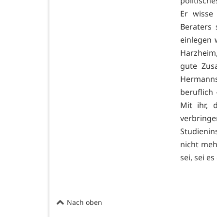
politisch
Er wisse
Beraters 
einlegen 
Harzheim,
gute Zus
Hermanns 
beruflich
Mit ihr,
verbringe
Studienin
nicht meh
sei, sei e
Nach oben