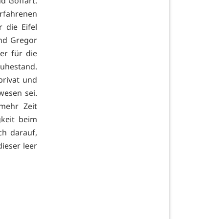
d Goffart.
rfahrenen
 die Eifel
und Gregor
er für die
uhestand.
privat und
wesen sei.
mehr Zeit
gkeit beim
ch darauf,
ieser leer