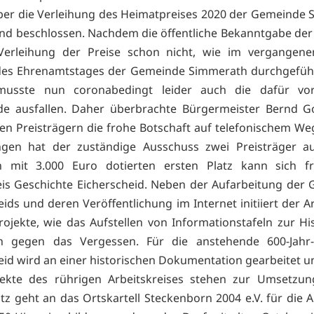
ber die Verleihung des Heimatpreises 2020 der Gemeinde
nd beschlossen. Nachdem die öffentliche Bekanntgabe de
Verleihung der Preise schon nicht, wie im vergangenen
es Ehrenamtstages der Gemeinde Simmerath durchgefüh
musste nun coronabedingt leider auch die dafür vo
de ausfallen. Daher überbrachte Bürgermeister Bernd G
gen Preisträgern die frohe Botschaft auf telefonischem Weg
gen hat der zuständige Ausschuss zwei Preisträger au
 mit 3.000 Euro dotierten ersten Platz kann sich f
eis Geschichte Eicherscheid. Neben der Aufarbeitung der 
ids und deren Veröffentlichung im Internet initiiert der A
rojekte, wie das Aufstellen von Informationstafeln zur Hi
ten gegen das Vergessen. Für die anstehende 600-Jahr-
eid wird an einer historischen Dokumentation gearbeitet u
ojekte des rührigen Arbeitskreises stehen zur Umsetzun
atz geht an das Ortskartell Steckenborn 2004 e.V. für die A