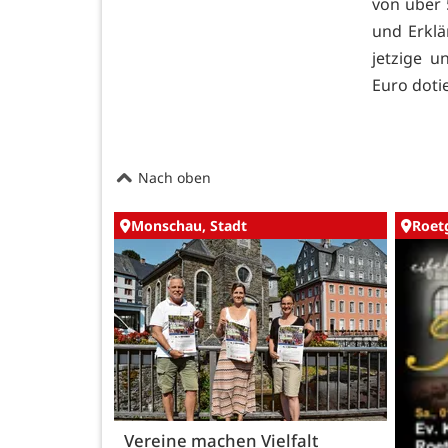
von über 
und Erklä
jetzige u
Euro dotie
Nach oben
Monschau, Stadt
Roet
Vereine machen Vielfalt