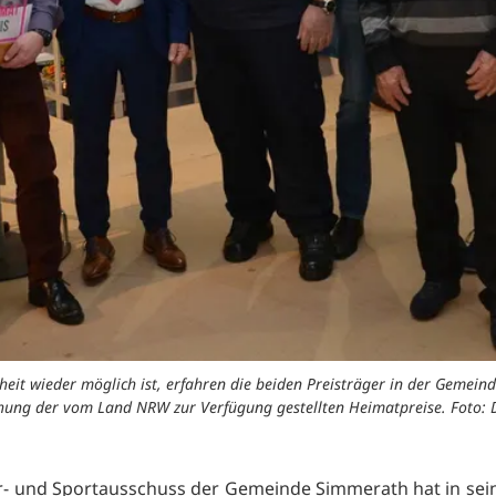
eit wieder möglich ist, erfahren die beiden Preisträger in der Gemei
ichung der vom Land NRW zur Verfügung gestellten Heimatpreise. Foto:
r- und Sportausschuss der Gemeinde Simmerath hat in sein