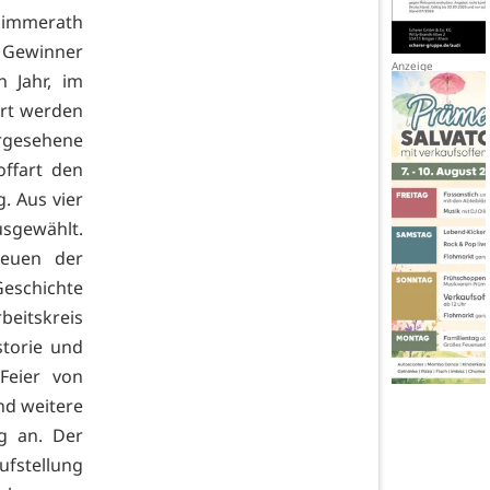
 Simmerath
r Gewinner
 Jahr, im
rt werden
rgesehene
offart den
. Aus vier
sgewählt.
reuen der
Geschichte
rbeitskreis
storie und
Feier von
nd weitere
g an. Der
ufstellung