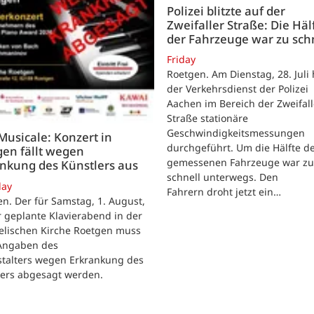
Polizei blitzte auf der
Zweifaller Straße: Die Häl
der Fahrzeuge war zu sch
Friday
Roetgen. Am Dienstag, 28. Juli 
der Verkehrsdienst der Polizei
Aachen im Bereich der Zweifall
Straße stationäre
Geschwindigkeitsmessungen
 Musicale: Konzert in
durchgeführt. Um die Hälfte d
en fällt wegen
gemessenen Fahrzeuge war zu
nkung des Künstlers aus
schnell unterwegs. Den
day
Fahrern droht jetzt ein…
n. Der für Samstag, 1. August,
 geplante Klavierabend in der
elischen Kirche Roetgen muss
Angaben des
stalters wegen Erkrankung des
lers abgesagt werden.