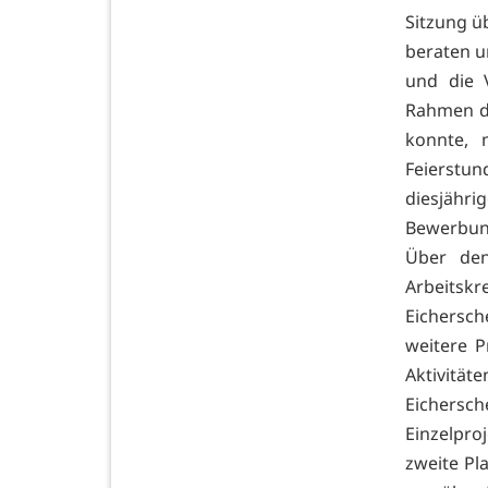
Sitzung ü
beraten u
und die 
Rahmen d
konnte, 
Feierstun
diesjähri
Bewerbun
Über den
Arbeitskr
Eichersche
weitere P
Aktivitä
Eichersch
Einzelpr
zweite Pl