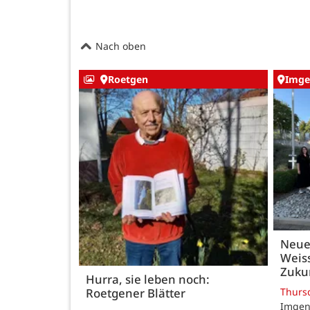
Nach oben
Roetgen
Imge
Neue
Weiss
Zukun
Hurra, sie leben noch:
Thurs
Roetgener Blätter
Imgenb