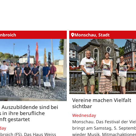
nbroich
Monschau, Stadt
Vereine machen Vielfalt
sichtbar
 Auszubildende sind bei
 in ihre berufliche
Wednesday
ft gestartet
Monschau. Das Festival der Viel
bringt am Samstag, 5. Septemb
day
wieder Musik, Mitmachaktione
roich (FS). Das Haus Weiss