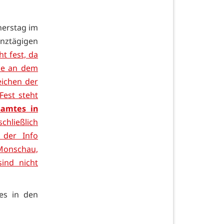
nerstag im
nztägigen
t fest, da
sie an dem
eichen der
est steht
samtes in
hließlich
 der Info
onschau,
ind nicht
s in den