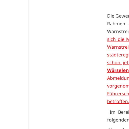
Die Gewer
Rahmen d
Warnstrei
sich die 
Warnstrei
städtere
schon je
Würselen
Abmeldun
vorgeno
Führersc
betroffen.
Im Bere
folgenden