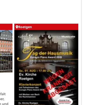
Roetgen
falt
er,
n und