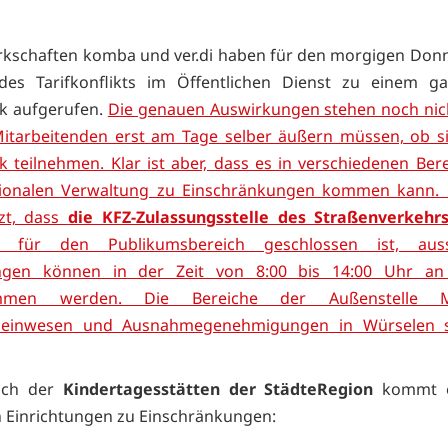
kschaften komba und ver.di haben für den morgigen Don
es Tarifkonflikts im Öffentlichen Dienst zu einem ga
k aufgerufen.
Die genauen Auswirkungen stehen noch nich
Mitarbeitenden erst am Tage selber äußern müssen, ob 
k teilnehmen. Klar ist aber, dass es in verschiedenen Ber
gionalen Verwaltung zu Einschränkungen kommen kann. F
tzt, dass
die KFZ-Zulassungsstelle des Straßenverkehr
für den Publikumsbereich geschlossen ist, aussc
gen können in der Zeit von 8:00 bis 14:00 Uhr an
mmen werden. Die Bereiche der Außenstelle M
heinwesen und Ausnahmegenehmigungen in Würselen s
ich der
Kindertagesstätten der StädteRegion
kommt e
 Einrichtungen zu Einschränkungen: