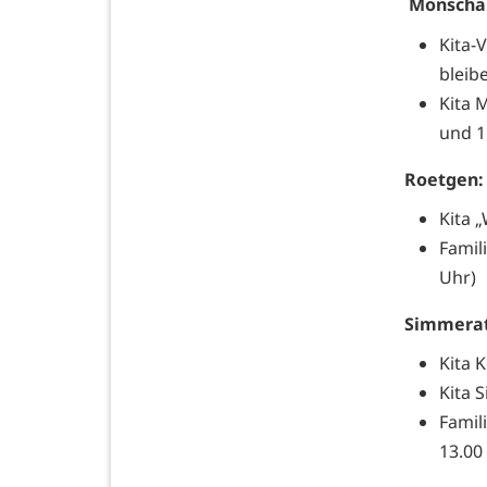
Monscha
Kita-
bleib
Kita 
und 1
Roetgen:
Kita 
Famil
Uhr)
Simmerat
Kita 
Kita 
Famil
13.00