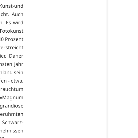
unst-und
cht. Auch
n. Es wird
Fotokunst
40 Prozent
erstreicht
ier. Daher
sten Jahr
inland sein
en - etwa,
Brauchtum
t »Magnum
grandiose
erühmten
 Schwarz-
hehnissen