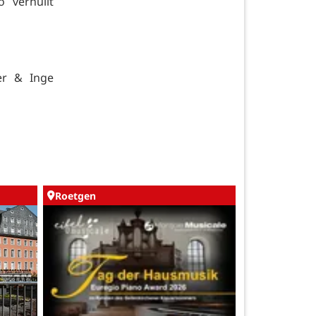
 verhüllt
er & Inge
Roetgen