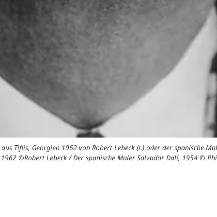
ppe Halsman. Fotos:
Berühmte Werke sind im KuK zu sehen: Käsehändler
Käsehändler in Tiflis, Geor