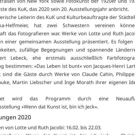
traßen von New York sowie Fotokunst der 1920er und 19
ste des KuK, das 2020 sein 20. Ausstellungsjahr anbricht.
lerische Leiterin des KuK und Kulturbeauftragte der StädteR
ka-Helfmeier, hat zwei Schwestern vereinen könne
aft das Fotografieren war. Werke von Lotte und Ruth Jac
in einer gemeinsamen Ausstellung präsentiert. Es folge
chkeiten, zufällige Begegnungen und spannende Länderr
rt Lebeck, ehe erstmals ausschließlich Farbfotogra
ng bestimmen: »Das Leben ist bunt« von Jacques-Henri Lar
 sind die Gäste durch Werke von Claude Cahin, Philipp
auke, Martin Liebscher und Inge Morath ihrer eigenen Ide
ndet wird das Programm durch eine Neuaufl
tellung »Wenn dat Kunst ist, bin ich Jeck«.
lungen 2020
n von Lotte und Ruth Jacobi: 16.02. bis 22.03.