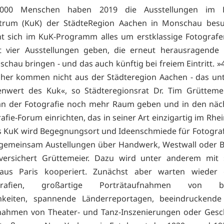
.000 Menschen haben 2019 die Ausstellungen im K
ntrum (KuK) der StädteRegion Aachen in Monschau besu
t sich im KuK-Programm alles um erstklassige Fotografe
t vier Ausstellungen geben, die erneut herausragende 
chau bringen - und das auch künftig bei freiem Eintritt. »
her kommen nicht aus der Städteregion Aachen - das unt
enwert des Kuk«, so Städteregionsrat Dr. Tim Grütteme
n der Fotografie noch mehr Raum geben und in den näch
afie-Forum einrichten, das in seiner Art einzigartig im Rhe
s KuK wird Begegnungsort und Ideenschmiede für Fotograf
 gemeinsam Austellungen über Handwerk, Westwall oder 
 versichert Grüttemeier. Dazu wird unter anderem mi
aus Paris kooperiert. Zunächst aber warten wieder 
ografien, großartige Porträtaufnahmen von b
chkeiten, spannende Länderreportagen, beeindruckende
nahmen von Theater- und Tanz-Inszenierungen oder Gesc