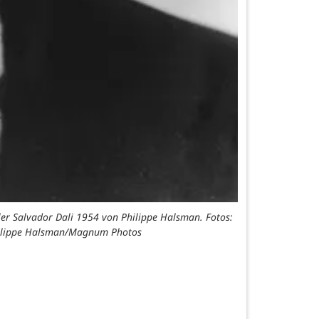
 aus Tiflis, Georgien 1962 von Robert Lebeck (r.) oder der spanische 
gien, 1962 ©Robert Lebeck / Der spanische Maler Salvador Dalí, 1954