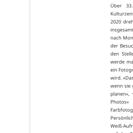
Über 33
Kulturze
2020 dreh
insgesam
nach Mons
der Besuc
den Stell
werde ma
ein Fotogr
wird. »Da
wenn sie
planen«,
Photos« 
Farbfot
Persönli
Weiß-Auf