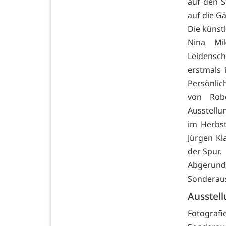
auf den S
auf die Gä
Die künst
Nina Mi
Leidensch
erstmals 
Persönli
von Robe
Ausstellu
im Herbst
Jürgen Kl
der Spur.
Abgeru
Sonderauss
Ausstel
Fotografie