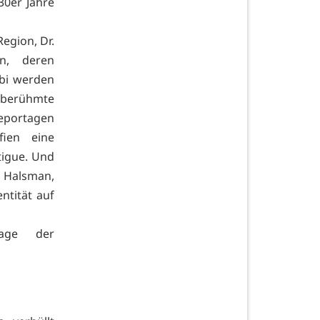
30er Jahre
egion, Dr.
n, deren
obi werden
n berühmte
eportagen
fien eine
tigue. Und
e Halsman,
ntität auf
age der