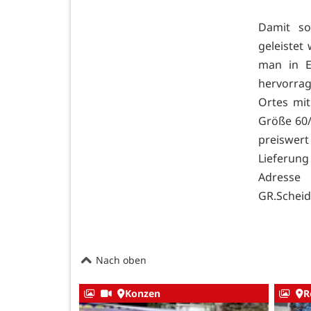
Damit so
geleistet
man in E
hervorrag
Ortes mit
Größe 60/
preiswer
Lieferun
Adresse 
GR.Scheid
Nach oben
Konzen
R