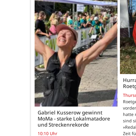
Hurra
Roetg
Thurs
Roetge
vordem
Gabriel Kusserow gewinnt
hatte 
MoMa - starke Lokalmatadore
sind s
und Streckenrekorde
»Reda
Zeit f
10:10 Uhr