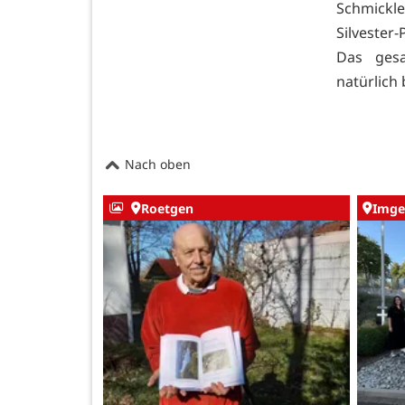
Schmickl
Silvester
Das ges
natürlich
Nach oben
Roetgen
Imge