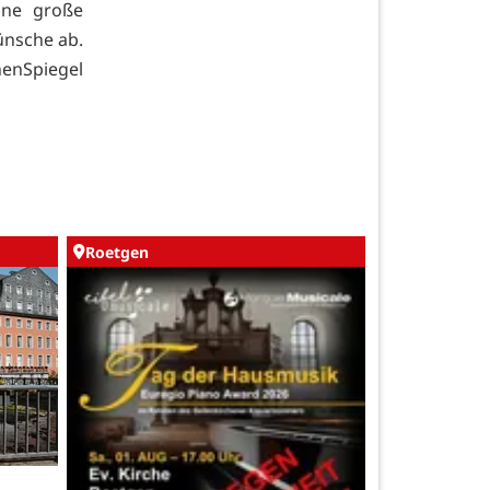
ine große
ünsche ab.
nSpiegel
Roetgen