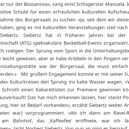
ar nur der Bossanova«, sang einst Schlagerstar Manuela. 
ositive Schuld für einen erfreulichen kulturellen Aufschw
nahme des Bürgersaals zu suchen. »Ja, seit dem wir dies
 haben, ging es mit kulturellen Veranstaltungen steil nach
Siebertz. Siebertz hat in früheren Jahren bei der
nschaft (ATG) spektakuläre Basketball-Events organisiert
ch roetgen. Der Sprung vom Sport in die Unterhaltungsb
z leicht gewesen, aber er habe Kribbeln in den Fingern ver
anstaltungsstätte wie der Bürgersaal, die muss einfac
werden.« Mit großem Engagement konnte er mit seiner Fu
des Kulturkreises den Sprung ins kalte Wasser wagen. »
t Schroth einen Kabarettisten zur Premiere gewinnen kö
ausverkauft! Das hat mich erkennen lassen, hier steckt Pot
ung, hier ist Bedarf vorhanden«, erzählt Siebertz weiter. A
Taten war) vorprogrammiert. »Als ich dann am Ravel-
 am Bahnhof, das ‚Kaffeefee‘ eröffnete, war ich lä
n«, lacht Norbert Siebertz. Von nun an ging es bergauf,