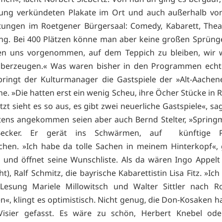
tung verkündeten Plakate im Ort und auch außerhalb vo
tungen im Roetgener Bürgersaal: Comedy, Kabarett, Thea
ng. Bei 400 Plätzen könne man aber keine großen Sprüng
en uns vorgenommen, auf dem Teppich zu bleiben, wir w
 überzeugen.« Was waren bisher in den Programmen echt
ringt der Kulturmanager die Gastspiele der »Alt-Aache
he. »Die hatten erst ein wenig Scheu, ihre Öcher Stücke in 
etzt sieht es so aus, es gibt zwei neuerliche Gastspiele«, sa
stens angekommen seien aber auch Bernd Stelter, »Sprin
Becker. Er gerät ins Schwärmen, auf künftige P
hen. »Ich habe da tolle Sachen in meinem Hinterkopf«, 
 und öffnet seine Wunschliste. Als da wären Ingo Appelt 
), Ralf Schmitz, die bayrische Kabarettistin Lisa Fitz. »Ich
 Lesung Mariele Millowitsch und Walter Sittler nach R
, klingt es optimistisch. Nicht genug, die Don-Kosaken ha
 Visier gefasst. Es wäre zu schön, Herbert Knebel oder