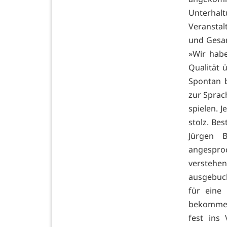
Unterhal
Veranstal
und Gesa
»Wir hab
Qualität
Spontan b
zur Sprac
spielen. J
stolz. Be
Jürgen 
angesproc
verstehen
ausgebucht
für eine
bekommen«
fest ins