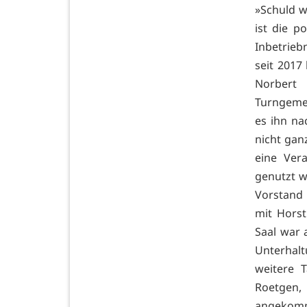
»Schuld w
ist die p
Inbetrieb
seit 2017
Norbert 
Turngemei
es ihn na
nicht gan
eine Ver
genutzt 
Vorstand 
mit Hors
Saal war 
Unterhalt
weitere 
Roetgen,
angekomme