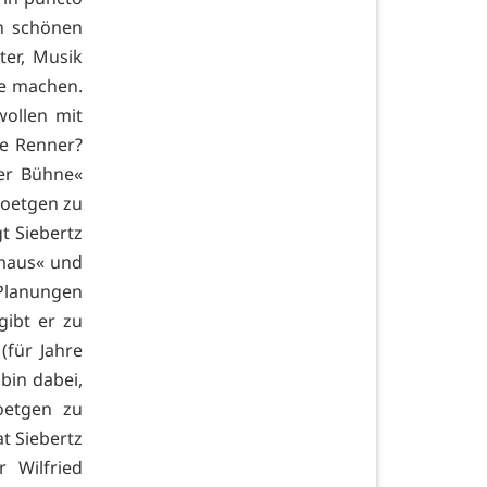
n schönen
ter, Musik
e machen.
ollen mit
e Renner?
ner Bühne«
Roetgen zu
gt Siebertz
gmaus« und
lanungen
gibt er zu
(für Jahre
 bin dabei,
oetgen zu
t Siebertz
 Wilfried