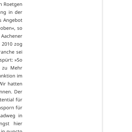
In Roetgen
ung in der
es Angebot
 oben«, so
 Aachener
. 2010 zog
ranche sei
spürt: »So
h zu Mehr
nktion im
Wir hatten
nnen. Der
ential für
nsporn für
Radweg in
ngst hier
 in puncto