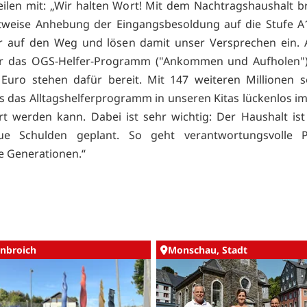
eilen mit: „Wir halten Wort! Mit dem Nachtragshaushalt b
ttweise Anhebung der Eingangsbesoldung auf die Stufe A1
r auf den Weg und lösen damit unser Versprechen ein.
ir das OGS-Helfer-Programm ("Ankommen und Aufholen") 
 Euro stehen dafür bereit. Mit 147 weiteren Millionen 
ss das Alltagshelferprogramm in unseren Kitas lückenlos im
rt werden kann. Dabei ist sehr wichtig: Der Haushalt ist
e Schulden geplant. So geht verantwortungsvolle Po
e Generationen.“
nbroich
Monschau, Stadt