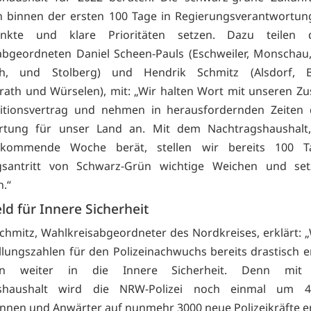
n binnen der ersten 100 Tage in Regierungsverantwortun
unkte und klare Prioritäten setzen. Dazu teilen 
bgeordneten Daniel Scheen-Pauls (Eschweiler, Monschau
h, und Stolberg) und Hendrik Schmitz (Alsdorf, Ba
ath und Würselen), mit: „Wir halten Wort mit unseren Z
itionsvertrag und nehmen in herausfordernden Zeiten 
rtung für unser Land an. Mit dem Nachtragshaushalt
 kommende Woche berät, stellen wir bereits 100 T
gsantritt von Schwarz-Grün wichtige Weichen und set
n.“
d für Innere Sicherheit
chmitz, Wahlkreisabgeordneter des Nordkreises, erklärt: 
ellungszahlen für den Polizeinachwuchs bereits drastisch 
eren weiter in die Innere Sicherheit. Denn mit
gshaushalt wird die NRW-Polizei noch einmal um 4
nnen und Anwärter auf nunmehr 3000 neue Polizeikräfte e