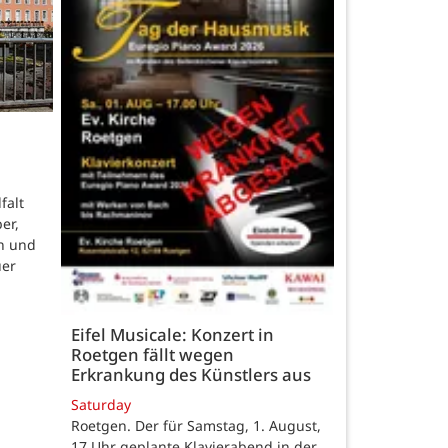
falt
er,
n und
uer
Eifel Musicale: Konzert in
Roetgen fällt wegen
Erkrankung des Künstlers aus
Saturday
Roetgen. Der für Samstag, 1. August,
17 Uhr geplante Klavierabend in der