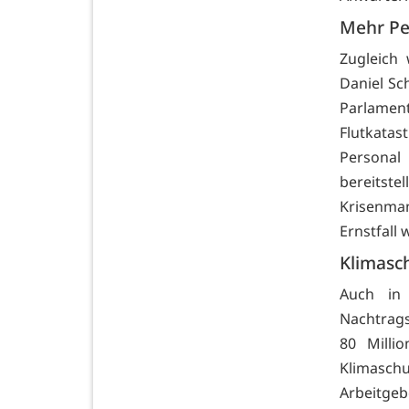
Mehr Pe
Zugleich
Daniel Sc
Parlame
Flutkata
Personal
bereits
Krisenma
Ernstfall
Klimasc
Auch in 
Nachtrags
80 Milli
Klimasch
Arbeitge