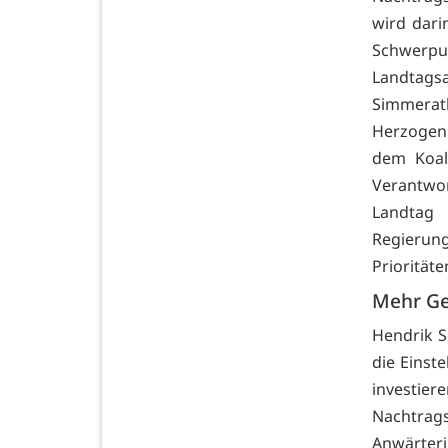
wird dari
Schwerp
Landtagsa
Simmerat
Herzogenr
dem Koal
Verantwo
Landtag
Regierun
Prioritäte
Mehr Gel
Hendrik S
die Einst
investi
Nachtra
Anwärteri