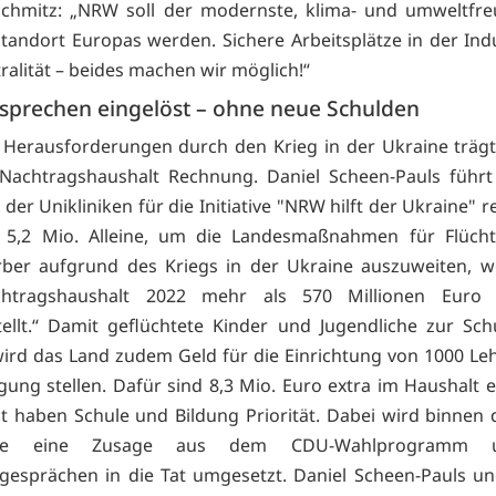
chmitz: „NRW soll der modernste, klima- und umweltfre
standort Europas werden. Sichere Arbeitsplätze in der Ind
ralität – beides machen wir möglich!“
sprechen eingelöst – ohne neue Schulden
Herausforderungen durch den Krieg in der Ukraine träg
Nachtragshaushalt Rechnung. Daniel Scheen-Pauls führt 
er Unikliniken für die Initiative "NRW hilft der Ukraine" r
 5,2 Mio. Alleine, um die Landesmaßnahmen für Flücht
rber aufgrund des Kriegs in der Ukraine auszuweiten, w
tragshaushalt 2022 mehr als 570 Millionen Euro z
tellt.“ Damit geflüchtete Kinder und Jugendliche zur Sc
ird das Land zudem Geld für die Einrichtung von 1000 Leh
gung stellen. Dafür sind 8,3 Mio. Euro extra im Haushalt e
 haben Schule und Bildung Priorität. Dabei wird binnen 
ge eine Zusage aus dem CDU-Wahlprogramm 
sgesprächen in die Tat umgesetzt. Daniel Scheen-Pauls u