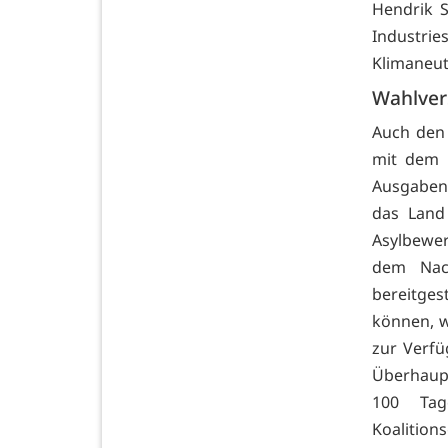
Hendrik S
Industrie
Klimaneut
Wahlver
Auch den 
mit dem 
Ausgaben d
das Land
Asylbewe
dem Nach
bereitges
können, w
zur Verfü
Überhaupt
100 Ta
Koalition