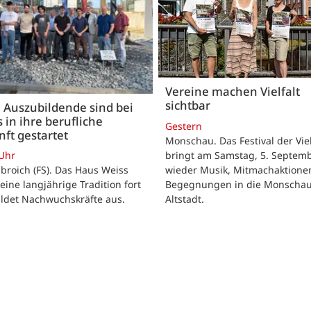
Vereine machen Vielfalt
sichtbar
 Auszubildende sind bei
 in ihre berufliche
Gestern
ft gestartet
Monschau. Das Festival der Viel
bringt am Samstag, 5. Septemb
 Uhr
wieder Musik, Mitmachaktione
roich (FS). Das Haus Weiss
Begegnungen in die Monscha
seine langjährige Tradition fort
Altstadt.
ildet Nachwuchskräfte aus.