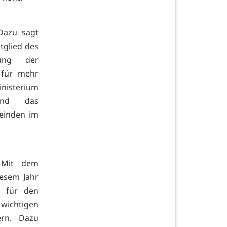
Dazu sagt
tglied des
tung der
 für mehr
nisterium
 und das
einden im
. Mit dem
iesem Jahr
o für den
wichtigen
ern. Dazu