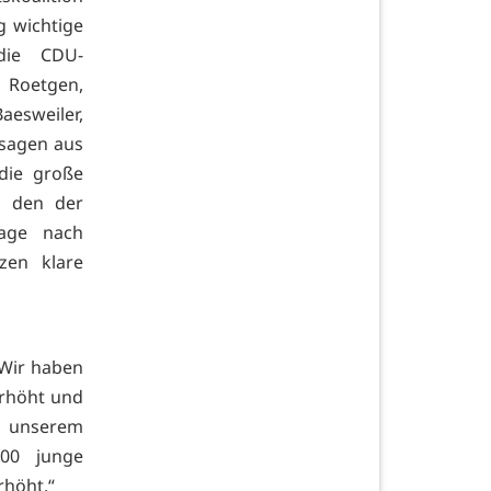
g wichtige
die CDU-
, Roetgen,
esweiler,
usagen aus
die große
, den der
age nach
zen klare
„Wir haben
erhöht und
 unserem
00 junge
rhöht.“