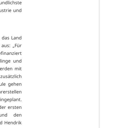
undlichste
ustrie und
t das Land
aus: „Für
efinanziert
linge und
erden mit
usätzlich
hule gehen
rerstellen
ingeplant.
der ersten
und den
nd Hendrik