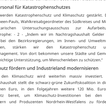
rsonal für Katastrophenschutzes
 werden Katastrophenschutz und Klimaschutz gestärkt. 
heen-Pauls, Wahlkreisabgeordneter des Südkreises und Mi
ntarischen Untersuchungsausschuss zur Aufarbei
strophe: - 2 - „Indem wir im Nachtragshaushalt Gelder
 bei den Bezirksregierungen, im Innen- und Umweltmi
tellen, stärken wir den Katastrophenschutz
nagement. Von dort bekommen unsere Städte und Gem
 wichtige Unterstützung, um Menschenleben zu schützen.“
hutz fördern und Industrieland modernisieren
den Klimaschutz wird weiterhin massiv investiert
haushalt stellt die schwarz-grüne Zukunftskoalition in d
onen Euro, in den Folgejahren weitere 120 Mio. Eur
utz bereit, um Klimaschutz-Investitionen bei den 
bern und Produzenten Nordrhein-Westfalens zu förd