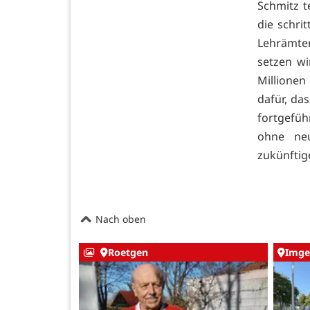
Schmitz t
die schri
Lehrämte
setzen w
Millionen
dafür, da
fortgefüh
ohne neu
zukünftig
Nach oben
Roetgen
Imge