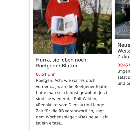
Neue
Weiss
Zukun
Hurra, sie leben noch:
06:45
Roetgener Blätter
Imgenb
06:51 Uhr
setzt 
Roetgen. Ach, wie war es doch
und b
vordem... Ja, an die Roetgener Blätter
hatte man sich längst gewöhnt. Jetzt
sind sie wieder da. Rolf Wilden,
»Redakteur vom Dienst« und lange
Zeit für die RB verantwortlich, sagt
dem Wochenspiegel: »Das neue Heft
ist ein erster…