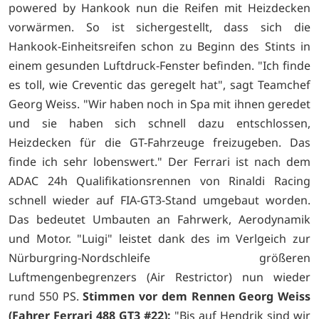
powered by Hankook nun die Reifen mit Heizdecken
vorwärmen. So ist sichergestellt, dass sich die
Hankook-Einheitsreifen schon zu Beginn des Stints in
einem gesunden Luftdruck-Fenster befinden. "Ich finde
es toll, wie Creventic das geregelt hat", sagt Teamchef
Georg Weiss. "Wir haben noch in Spa mit ihnen geredet
und sie haben sich schnell dazu entschlossen,
Heizdecken für die GT-Fahrzeuge freizugeben. Das
finde ich sehr lobenswert." Der Ferrari ist nach dem
ADAC 24h Qualifikationsrennen von Rinaldi Racing
schnell wieder auf FIA-GT3-Stand umgebaut worden.
Das bedeutet Umbauten an Fahrwerk, Aerodynamik
und Motor. "Luigi" leistet dank des im Verlgeich zur
Nürburgring-Nordschleife größeren
Luftmengenbegrenzers (Air Restrictor) nun wieder
rund 550 PS.
Stimmen vor dem Rennen
Georg Weiss
(Fahrer Ferrari 488 GT3 #22):
"Bis auf Hendrik sind wir