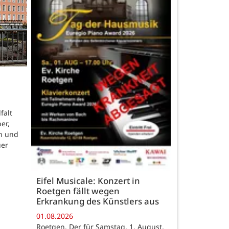
falt
er,
n und
uer
Eifel Musicale: Konzert in
Roetgen fällt wegen
Erkrankung des Künstlers aus
01.08.2026
Roetgen. Der für Samstag, 1. August,