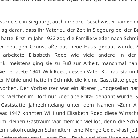
urde sie in Siegburg, auch ihre drei Geschwister kamen do
lag daran, dass ihr Vater zu der Zeit in Siegburg bei der 
hatte. Erst im Jahr 1932 zog die Familie wieder nach Schm
er heutigen Grünstraße das neue Haus gebaut wurde. A
arbeitete Elisabeth Roeb wie viele andere in der 
rik, meistens ging sie zu Fuß zur Arbeit, manchmal na
Sie heiratete 1941 Willi Roeb, dessen Vater Konrad stamm
r Mühle und hatte in Schmidt die kleine Gaststätte geg
worben. Der Vorbesitzer war ein älterer Junggesellen na
rk, welcher im Dorf nur »der alte Fritz« genannt wurde. 
 Gaststätte jahrzehntelang unter dem Namen »Zum Alt
ar. 1947 konnten Willi und Elisabeth Roeb diese Wirtsch
 Im kleinen Gastraum war ziemlich viel los, denn die Sch
en risikofreudigen Schmidtern eine Menge Geld. »Fast je