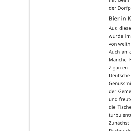
mit beim 
der Dorfp
Bier in
Aus dies
wurde im 
von weithe
Auch an a
Manche K
Zigarren
Deutsche
Genussmit
der Gemei
und freut
die Tisch
turbulent
Zunächst 
Fischer, 