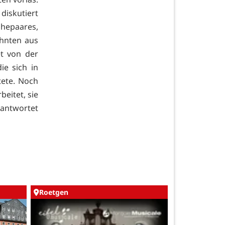
diskutiert
hepaares,
hnten aus
t von der
ie sich in
tete. Noch
eitet, sie
, antwortet
Roetgen