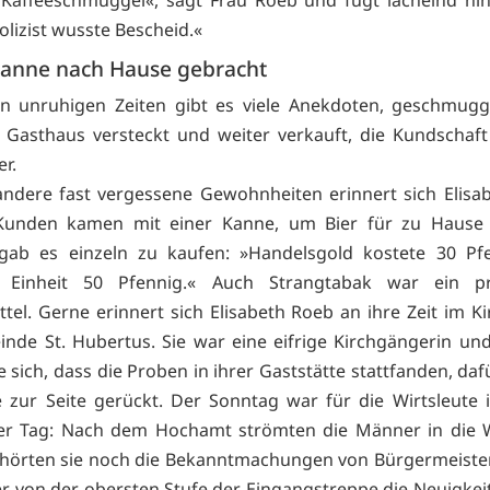
Kaffeeschmuggel«, sagt Frau Roeb und fügt lächelnd hi
olizist wusste Bescheid.«
 Kanne nach Hause gebracht
en unruhigen Zeiten gibt es viele Anekdoten, geschmugg
Gasthaus versteckt und weiter verkauft, die Kundschaft
r.
ndere fast vergessene Gewohnheiten erinnert sich Elisa
unden kamen mit einer Kanne, um Bier für zu Hause 
 gab es einzeln zu kaufen: »Handelsgold kostete 30 Pf
 Einheit 50 Pfennig.« Auch Strangtabak war ein pr
tel. Gerne erinnert sich Elisabeth Roeb an ihre Zeit im K
nde St. Hubertus. Sie war eine eifrige Kirchgängerin un
e sich, dass die Proben in ihrer Gaststätte stattfanden, da
e zur Seite gerückt. Der Sonntag war für die Wirtsleute
er Tag: Nach dem Hochamt strömten die Männer in die W
hörten sie noch die Bekanntmachungen von Bürgermeiste
der von der obersten Stufe der Eingangstreppe die Neuigkeit