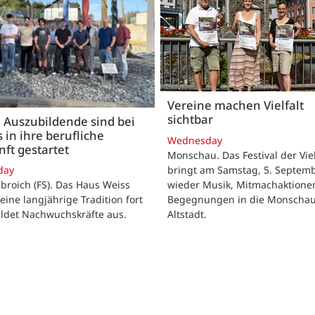
Vereine machen Vielfalt
sichtbar
 Auszubildende sind bei
 in ihre berufliche
Wednesday
ft gestartet
Monschau. Das Festival der Viel
bringt am Samstag, 5. Septemb
day
wieder Musik, Mitmachaktione
roich (FS). Das Haus Weiss
Begegnungen in die Monscha
seine langjährige Tradition fort
Altstadt.
ildet Nachwuchskräfte aus.