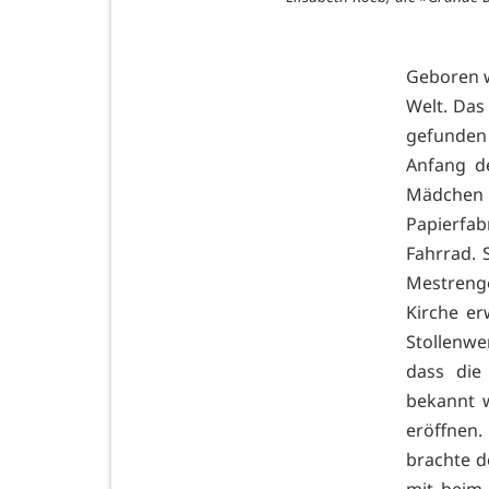
Geboren w
Welt. Das 
gefunden 
Anfang d
Mädchen 
Papierfab
Fahrrad. 
Mestrenge
Kirche er
Stollenwe
dass die
bekannt w
eröffnen.
brachte d