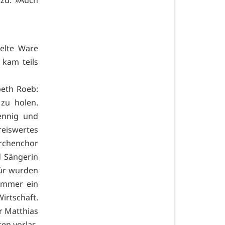
nzu: »Auch
elte Ware
 kam teils
beth Roeb:
zu holen.
ennig und
eiswertes
irchenchor
d Sängerin
für wurden
 immer ein
irtschaft.
r Matthias
en vorlas.