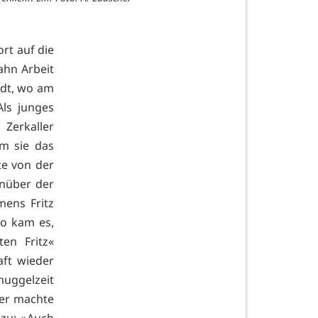
rt auf die
Bahn Arbeit
idt, wo am
ls junges
Zerkaller
hm sie das
te von der
enüber der
mens Fritz
So kam es,
en Fritz«
aft wieder
muggelzeit
der machte