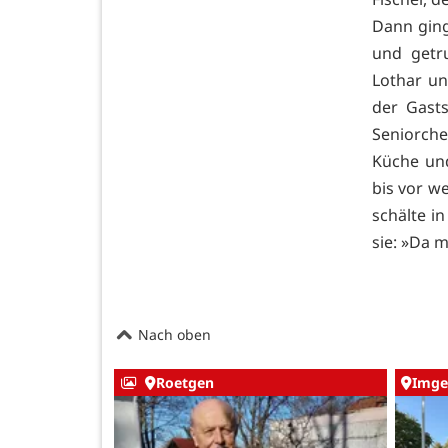
Dann ging
und getr
Lothar u
der Gast
Seniorche
Küche und
bis vor w
schälte in
sie: »Da 
Nach oben
Roetgen
Imge