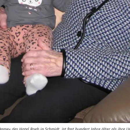
ame« des Hotel Roeb in Schmidt, ist fast hundert Jahre älter als ihre Ure