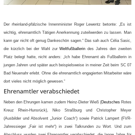
Der rheinland-pfälzische Innenminister Roger Lewentz betonte: „Es ist
wichtig, ehrenamtlich Tätigen Anerkennung zuteilwerden zu lassen. Man
kann gar nicht oft genug Dankeschön sagen.“ Das sah auch Célia Sasic,
die kürzlich bei der Wahl zur
Weltfußballerin
des Jahres den zweiten
Platz belegt hatte, nicht anders: „Ich habe Ehrenamt als Fußballerin in
jungen Jahren und später auch beispielsweise in meiner Zeit beim SC 07
Bad Neuenahr erlebt. Ohne die ehrenamtlich engagierten Mitarbeiter wäre
dort vieles nicht möglich gewesen.“
Ehrenamtler verabschiedet
Neben den Ehrungen kamen zudem Heinz-Dieter Wieß (
Deutsches
Rotes
Kreuz Rhein-Hunsrück), Niko Straßburg und Christopher Meyer
(Ausbilder und Absolvent „Junior Coach“) sowie Patrick Lampert (FVR-
Jahressieger „Fair ist mehr“) in zwei Talkrunden zu Wort. Und zum
Abschluss wurden zwei Ehrenamtler verabschiedet, die lange Jahre für