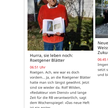
Neue
Weiss
Zukun
Hurra, sie leben noch:
06:45
Roetgener Blätter
Imgenb
06:51 Uhr
setzt 
Roetgen. Ach, wie war es doch
und b
vordem... Ja, an die Roetgener Blätter
hatte man sich längst gewöhnt. Jetzt
sind sie wieder da. Rolf Wilden,
»Redakteur vom Dienst« und lange
Zeit für die RB verantwortlich, sagt
dem Wochenspiegel: »Das neue Heft
ist ein erster…