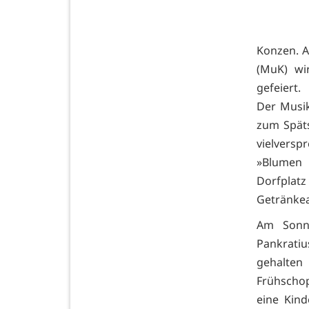
Konzen. 
(MuK) wi
gefeiert.
Der Musi
zum Spät
vielvers
»Blumen
Dorfpla
Getränkea
Am Sonnt
Pankratiu
gehalten
Frühschop
eine Kin