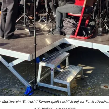
r Musikverein "Eintracht" Konzen spielt reichlich auf zur Pankratiuskirm
Bild: Nadine Palm-Scheeren