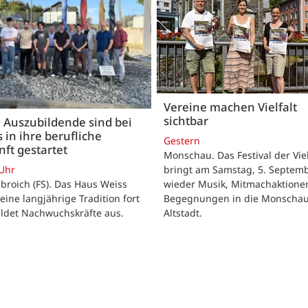
Vereine machen Vielfalt
sichtbar
 Auszubildende sind bei
 in ihre berufliche
Gestern
ft gestartet
Monschau. Das Festival der Viel
bringt am Samstag, 5. Septemb
 Uhr
wieder Musik, Mitmachaktione
roich (FS). Das Haus Weiss
Begegnungen in die Monscha
seine langjährige Tradition fort
Altstadt.
ildet Nachwuchskräfte aus.