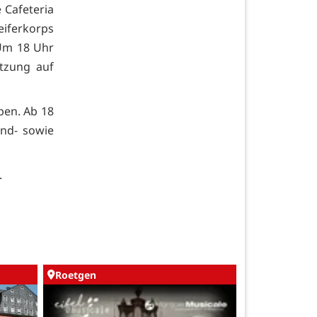
 Cafeteria
ferkorps
 Um 18 Uhr
tzung auf
ben. Ab 18
end- sowie
.
Roetgen