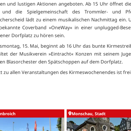
n und lustigen Aktionen angeboten. Ab 15 Uhr öffnet die
und die Spielgemeinschaft des Trommler- und Pfei
cherscheid lädt zu einem musikalischen Nachmittag ein.
 bekannte Coverband »OneWay« in einer unplugged-Bese
ner Dorfplatz zu hören sein.
montag, 15. Mai, beginnt ab 16 Uhr das bunte Kirmestrei
ltet der Musikverein »Eintracht« Konzen mit seinem Jug
n Blasorchester den Spätschoppen auf dem Dorfplatz.
itt zu allen Veranstaltungen des Kirmeswochenendes ist frei
nbroich
Monschau, Stadt