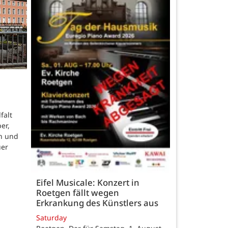
falt
er,
n und
uer
Eifel Musicale: Konzert in
Roetgen fällt wegen
Erkrankung des Künstlers aus
Saturday