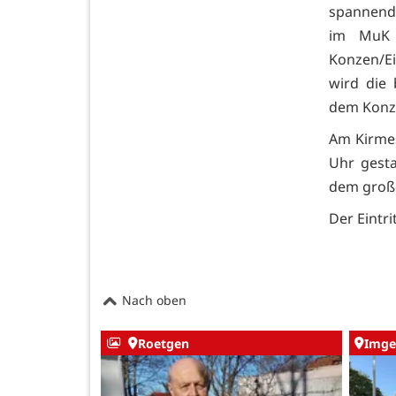
spannende
im MuK 
Konzen/Ei
wird die
dem Konze
Am Kirmes
Uhr gesta
dem große
Der Eintr
Nach oben
Roetgen
Imge