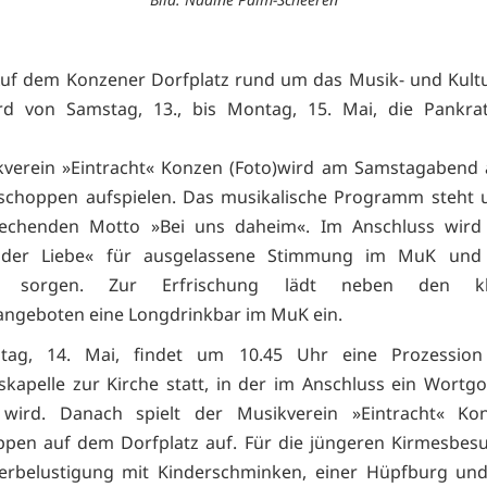
Auf dem Konzener Dorfplatz rund um das Musik- und Kult
rd von Samstag, 13., bis Montag, 15. Mai, die Pankrat
kverein »Eintracht« Konzen (Foto)wird am Samstagabend 
schoppen aufspielen. Das musikalische Programm steht 
prechenden Motto »Bei uns daheim«. Im Anschluss wird
 der Liebe« für ausgelassene Stimmung im MuK und
tz sorgen. Zur Erfrischung lädt neben den kla
ngeboten eine Longdrinkbar im MuK ein.
ag, 14. Mai, findet um 10.45 Uhr eine Prozessio
skapelle zur Kirche statt, in der im Anschluss ein Wortgo
 wird. Danach spielt der Musikverein »Eintracht« K
pen auf dem Dorfplatz auf. Für die jüngeren Kirmesbes
derbelustigung mit Kinderschminken, einer Hüpfburg und