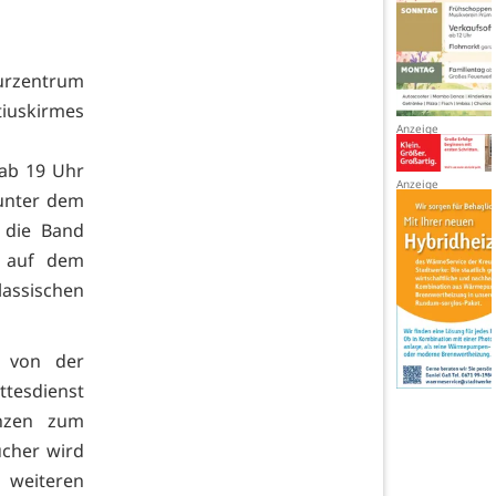
urzentrum
iuskirmes
ab 19 Uhr
unter dem
 die Band
 auf dem
ssischen
n von der
ttesdienst
onzen zum
ucher wird
 weiteren