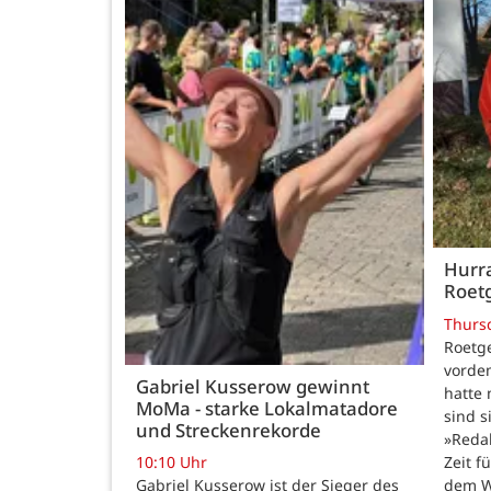
Hurra
Roetg
Thurs
Roetge
vordem
Gabriel Kusserow gewinnt
hatte 
MoMa - starke Lokalmatadore
sind s
und Streckenrekorde
»Reda
Zeit f
10:10 Uhr
dem W
Gabriel Kusserow ist der Sieger des