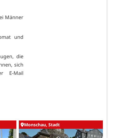
rei Männer
omat und
ugen, die
nnen, sich
r E-Mail
Monschau, Stadt