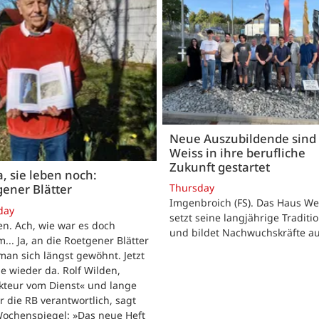
Neue Auszubildende sind 
Weiss in ihre berufliche
Zukunft gestartet
, sie leben noch:
Thursday
ener Blätter
Imgenbroich (FS). Das Haus We
day
setzt seine langjährige Traditio
n. Ach, wie war es doch
und bildet Nachwuchskräfte au
... Ja, an die Roetgener Blätter
man sich längst gewöhnt. Jetzt
ie wieder da. Rolf Wilden,
kteur vom Dienst« und lange
ür die RB verantwortlich, sagt
ochenspiegel: »Das neue Heft