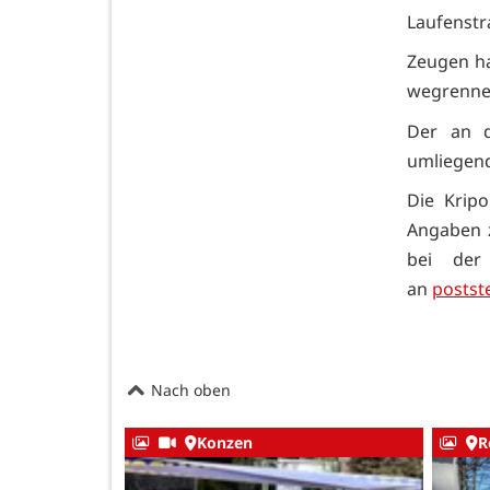
Laufenstr
Zeugen ha
wegrenne
Der an 
umliegend
Die Krip
Angaben z
bei der
an
postst
Nach oben
Konzen
R