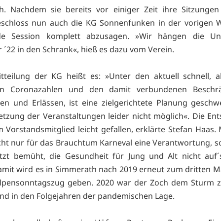
h. Nachdem sie bereits vor einiger Zeit ihre Sitzungen
eschloss nun auch die KG Sonnenfunken in der vorigen W
 Session komplett abzusagen. »Wir hängen die Un
´22 in den Schrank«, hieß es dazu vom Verein.
tteilung der KG heißt es: »Unter den aktuell schnell, a
en Coronazahlen und den damit verbundenen Beschr
ten und Erlässen, ist eine zielgerichtete Planung gesch
tzung der Veranstaltungen leider nicht möglich«. Die En
m Vorstandsmitglied leicht gefallen, erklärte Stefan Haas.
cht nur für das Brauchtum Karneval eine Verantwortung, s
tzt bemüht, die Gesundheit für Jung und Alt nicht auf´
amit wird es in Simmerath nach 2019 erneut zum dritten Ma
ulpensonntagszug geben. 2020 war der Zoch dem Sturm 
und in den Folgejahren der pandemischen Lage.