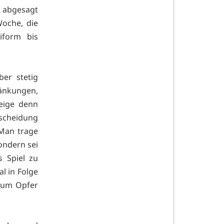
 abgesagt
oche, die
iform bis
ber stetig
änkungen,
weige denn
tscheidung
 Man trage
ondern sei
s Spiel zu
l in Folge
zum Opfer