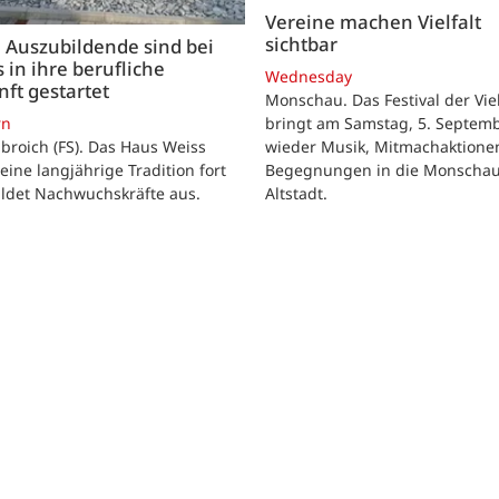
Vereine machen Vielfalt
sichtbar
 Auszubildende sind bei
 in ihre berufliche
Wednesday
ft gestartet
Monschau. Das Festival der Viel
bringt am Samstag, 5. Septemb
rn
wieder Musik, Mitmachaktione
roich (FS). Das Haus Weiss
Begegnungen in die Monscha
seine langjährige Tradition fort
Altstadt.
ildet Nachwuchskräfte aus.