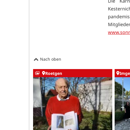
Die Karn
Kesternic
pandemis
Mitgliede
www.sonn
Nach oben
Roetgen
Imge