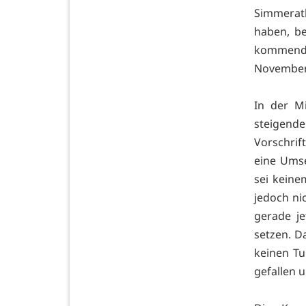
Simmerat
haben, b
kommende
November 
In der Mi
steigend
Vorschrif
eine Umse
sei keine
jedoch ni
gerade je
setzen. D
keinen T
gefallen 