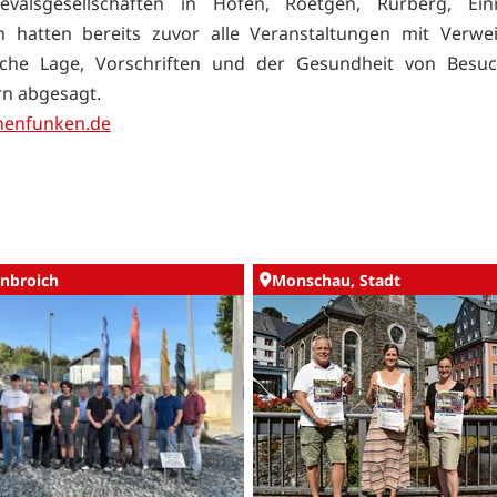
evalsgesellschaften in Höfen, Roetgen, Rurberg, Ei
h hatten bereits zuvor alle Veranstaltungen mit Verwe
che Lage, Vorschriften und der Gesundheit von Besu
rn abgesagt.
enfunken.de
nbroich
Monschau, Stadt