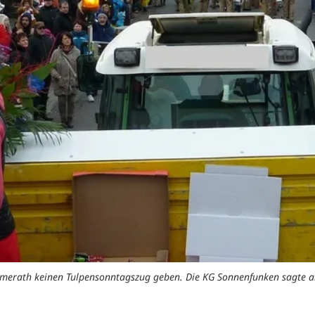
immerath keinen Tulpensonntagszug geben. Die KG Sonnenfunken sagte a