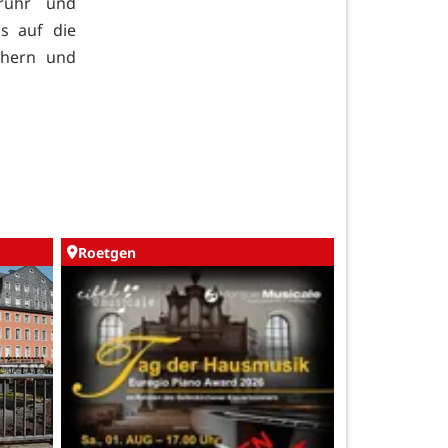
nruhr und
is auf die
chern und
Roetgen