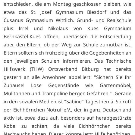
entschieden, die am Montag geschlossen bleiben, wie
etwa das St. Josef Gymnasium Biesdorf und das
Cusanus Gymnasium Wittlich. Grund- und Realschule
plus Irrel und Nikolaus von Kues Gymnasium
Bernkastel-Kues öffnen, überlassen die Entscheidung
aber den Eltern, ob der Weg zur Schule zumutbar ist.
Eltern sollten sich frühzeitig über die Gegebenheiten an
den jeweiligen Schulen informieren. Das Technische
Hilfswerk (THW) Ortsverband Bitburg hat bereits
gestern an alle Anwohner appelliert: "Sichern Sie Ihr
Zuhause! Lose Gegenstände wie Gartenmöbel,
Mülltonnen und Trampoline bergen Gefahren." Gerade
in den sozialen Medien ist "Sabine" Tagesthema. So ruft
der Eichhörnchen Notruf e.V., der in ganz Deutschland
aktiv ist, etwa dazu auf, besonders auf herabgestürzte
Kobel zu achten, da viele Eichhörnchen bereits
Nachwuchs haben. Dieser könnte jetzt Hilfe benötigen.