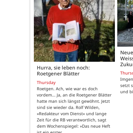
Neue
Weiss
Zukun
Hurra, sie leben noch:
Thurs
Roetgener Blätter
Imgenb
Thursday
setzt 
Roetgen. Ach, wie war es doch
und b
vordem... Ja, an die Roetgener Blätter
hatte man sich längst gewöhnt. Jetzt
sind sie wieder da. Rolf Wilden,
»Redakteur vom Dienst« und lange
Zeit für die RB verantwortlich, sagt
dem Wochenspiegel: »Das neue Heft
ist ein erster…