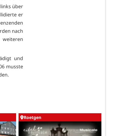
links über
idierte er
renzenden
urden nach
 weiteren
ädigt und
106 musste
den.
Roetgen