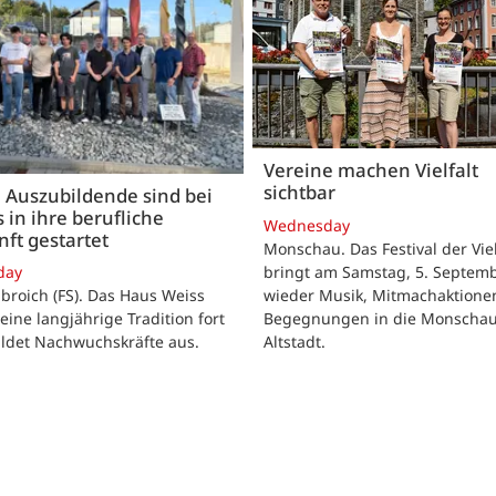
Vereine machen Vielfalt
sichtbar
 Auszubildende sind bei
 in ihre berufliche
Wednesday
ft gestartet
Monschau. Das Festival der Viel
bringt am Samstag, 5. Septemb
day
wieder Musik, Mitmachaktione
roich (FS). Das Haus Weiss
Begegnungen in die Monscha
seine langjährige Tradition fort
Altstadt.
ildet Nachwuchskräfte aus.