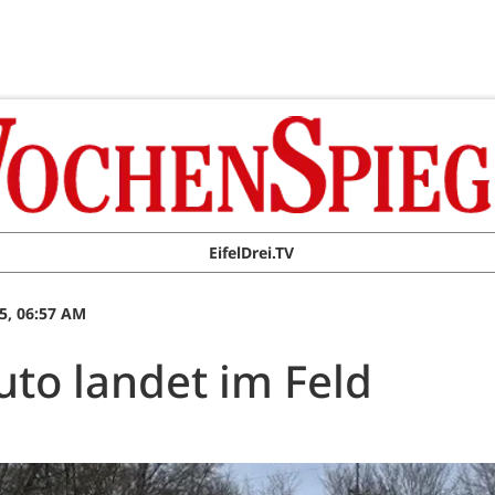
EifelDrei.TV
5, 06:57 AM
uto landet im Feld