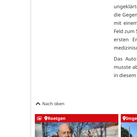
ungeklärt
die Gegen
mit eine
Feld zum 
ersten E
medizinis
Das Auto
musste ab
in diesem
Nach oben
Roetgen
Imge