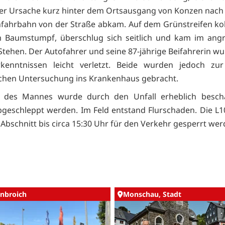
er Ursache kurz hinter dem Ortsausgang von Konzen nach 
fahrbahn von der Straße abkam. Auf dem Grünstreifen koll
m Baumstumpf, überschlug sich seitlich und kam im ang
Stehen. Der Autofahrer und seine 87-jährige Beifahrerin w
rkenntnissen leicht verletzt. Beide wurden jedoch zur
chen Untersuchung ins Krankenhaus gebracht.
 des Mannes wurde durch den Unfall erheblich besch
geschleppt werden. Im Feld entstand Flurschaden. Die L
 Abschnitt bis circa 15:30 Uhr für den Verkehr gesperrt wer
nbroich
Monschau, Stadt