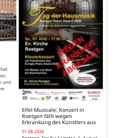
falt
er,
n und
uer
Eifel Musicale: Konzert in
Roetgen fällt wegen
Erkrankung des Künstlers aus
01.08.2026
Roetgen. Der für Samstag, 1. August,