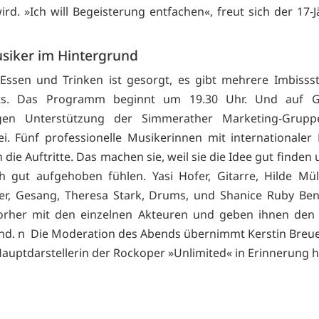
ird. »Ich will Begeisterung entfachen«, freut sich der 17-
usiker im Hintergrund
Essen und Trinken ist gesorgt, es gibt mehrere Imbiss
ets. Das Programm beginnt um 19.30 Uhr. Und auf 
gen Unterstützung der Simmerather Marketing-Grupp
frei. Fünf professionelle Musikerinnen mit internationaler
die Auftritte. Das machen sie, weil sie die Idee gut finden 
 gut aufgehoben fühlen. Yasi Hofer, Gitarre, Hilde Müll
r, Gesang, Theresa Stark, Drums, und Shanice Ruby Ben
orher mit den einzelnen Akteuren und geben ihnen den 
d. n Die Moderation des Abends übernimmt Kerstin Breuer,
Hauptdarstellerin der Rockoper »Unlimited« in Erinnerung 