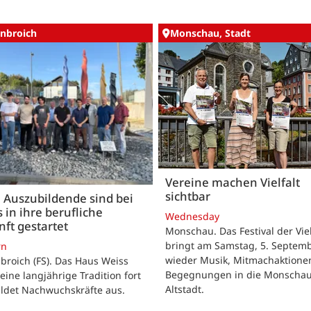
nbroich
Monschau, Stadt
Vereine machen Vielfalt
sichtbar
 Auszubildende sind bei
 in ihre berufliche
Wednesday
ft gestartet
Monschau. Das Festival der Viel
bringt am Samstag, 5. Septemb
rn
wieder Musik, Mitmachaktione
roich (FS). Das Haus Weiss
Begegnungen in die Monscha
seine langjährige Tradition fort
Altstadt.
ildet Nachwuchskräfte aus.