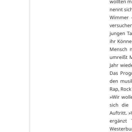
wollten m
nennt sic
Wimmer – 
versuche
jungen Ta
ihr Können
Mensch no
umreißt M
Jahr wied
Das Prog
den musik
Rap, Rock
»Wir wol
sich die
Auftritt.
ergänzt 
Westerbur