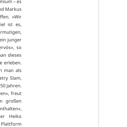
emium – es
und Markus
ffen. »Wir
l ist es,
ermutigen,
 ein junger
ervös«, so
man dieses
e erleben.
n man als
etry Slam,
50 Jahren.
n«, freut
en großen
nthalten«,
mer Heiko
 Plattform