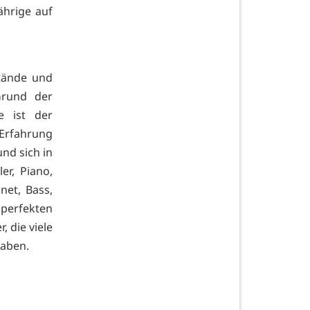
Jährige auf
stände und
Grund der
e ist der
 Erfahrung
und sich in
er, Piano,
net, Bass,
perfekten
 die viele
haben.