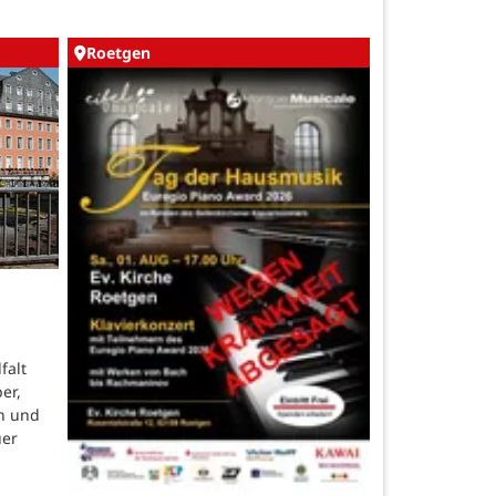
Roetgen
falt
er,
n und
uer