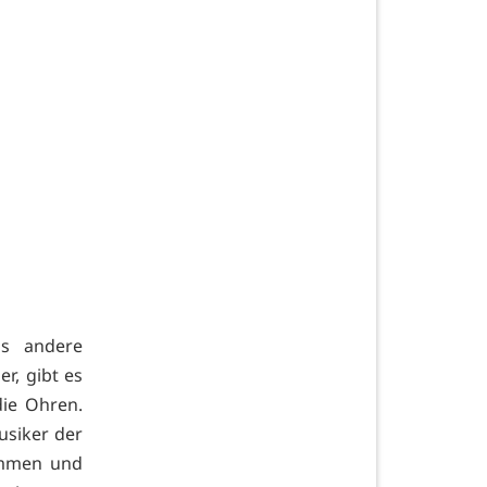
as andere
r, gibt es
die Ohren.
usiker der
ommen und