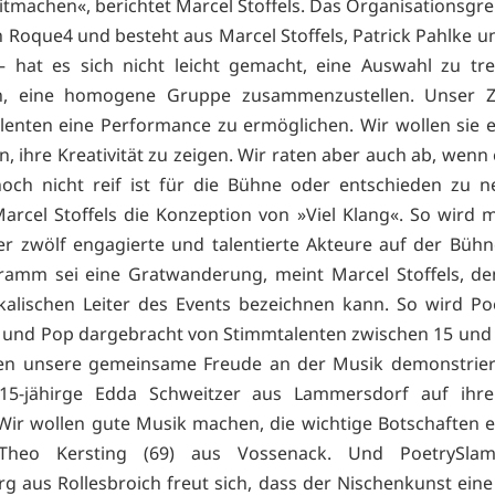
itmachen«, berichtet Marcel Stoffels. Das Organisationsgr
h Roque4 und besteht aus Marcel Stoffels, Patrick Pahlke 
hat es sich nicht leicht gemacht, eine Auswahl zu tre
n, eine homogene Gruppe zusammenzustellen. Unser Zie
lenten eine Performance zu ermöglichen. Wir wollen sie 
, ihre Kreativität zu zeigen. Wir raten aber auch ab, wenn
ch nicht reif ist für die Bühne oder entschieden zu n
arcel Stoffels die Konzeption von »Viel Klang«. So wird 
er zwölf engagierte und talentierte Akteure auf der Bühn
ramm sei eine Gratwanderung, meint Marcel Stoffels, de
alischen Leiter des Events bezeichnen kann. So wird Po
 und Pop dargebracht von Stimmtalenten zwischen 15 und 
len unsere gemeinsame Freude an der Musik demonstriere
 15-jähirge Edda Schweitzer aus Lammersdorf auf ihr
 »Wir wollen gute Musik machen, die wichtige Botschaften e
Theo Kersting (69) aus Vossenack. Und PoetrySla
g aus Rollesbroich freut sich, dass der Nischenkunst eine