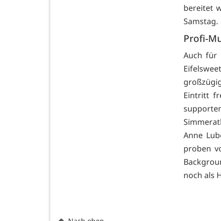
bereitet w
Samstag.
Profi-M
Auch für 
Eifelswe
großzügi
Eintritt 
supporten 
Simmerath
Anne Lube
proben v
Backgroun
noch als 
Nach oben