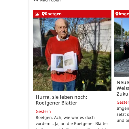
Roetgen
Imge
Neue
Weiss
Zukun
Hurra, sie leben noch:
Geste
Roetgener Blätter
Imgenb
Gestern
setzt 
Roetgen. Ach, wie war es doch
und b
vordem... Ja, an die Roetgener Blätter