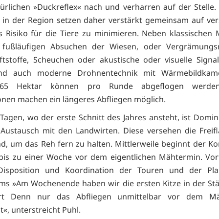
ürlichen »Duckreflex« nach und verharren auf der Stelle.
 in der Region setzen daher verstärkt gemeinsam auf ve
 Risiko für die Tiere zu minimieren. Neben klassischen
fußläufigen Absuchen der Wiesen, oder Vergrämung
tstoffe, Scheuchen oder akustische oder visuelle Sign
nd auch moderne Drohnentechnik mit Wärmebildkam
. 65 Hektar können pro Runde abgeflogen werden
onen machen ein längeres Abfliegen möglich.
 Tagen, wo der erste Schnitt des Jahres ansteht, ist Domin
 Austausch mit den Landwirten. Diese versehen die Freif
nd, um das Reh fern zu halten. Mittlerweile beginnt der K
bis zu einer Woche vor dem eigentlichen Mähtermin. Vorte
Disposition und Koordination der Touren und der Pl
ms »Am Wochenende haben wir die ersten Kitze in der St
rt Denn nur das Abfliegen unmittelbar vor dem M
«, unterstreicht Puhl.