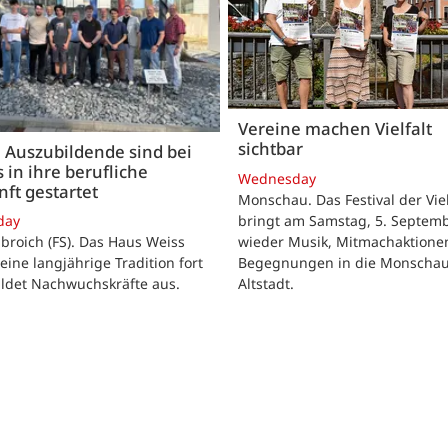
Vereine machen Vielfalt
sichtbar
 Auszubildende sind bei
 in ihre berufliche
Wednesday
ft gestartet
Monschau. Das Festival der Viel
bringt am Samstag, 5. Septemb
day
wieder Musik, Mitmachaktione
roich (FS). Das Haus Weiss
Begegnungen in die Monscha
seine langjährige Tradition fort
Altstadt.
ildet Nachwuchskräfte aus.