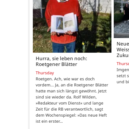
Neue
Weiss
Zukun
Hurra, sie leben noch:
Thurs
Roetgener Blätter
Imgenb
Thursday
setzt 
Roetgen. Ach, wie war es doch
und b
vordem... Ja, an die Roetgener Blätter
hatte man sich längst gewöhnt. Jetzt
sind sie wieder da. Rolf Wilden,
»Redakteur vom Dienst« und lange
Zeit für die RB verantwortlich, sagt
dem Wochenspiegel: »Das neue Heft
ist ein erster…