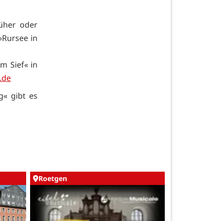
rüher oder
»Rursee in
Im Sief« in
.de
« gibt es
Roetgen