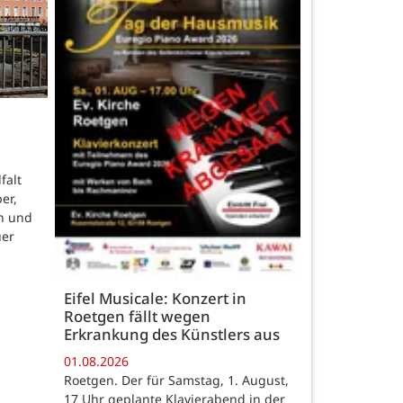
falt
er,
n und
uer
Eifel Musicale: Konzert in
Roetgen fällt wegen
Erkrankung des Künstlers aus
01.08.2026
Roetgen. Der für Samstag, 1. August,
17 Uhr geplante Klavierabend in der