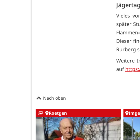
Jägerta
Vieles vo
später St
Flammen«,
Dieser fin
Rurberg s
Weitere 
auf
https
Nach oben
Roetgen
Imge