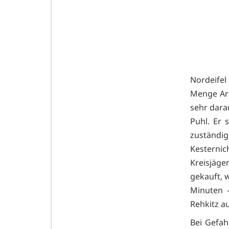
Nordeifel
Menge Arbe
sehr dara
Puhl. Er 
zustän
Kesterni
Kreisjäge
gekauft, 
Minuten –
Rehkitz a
Bei Gefah