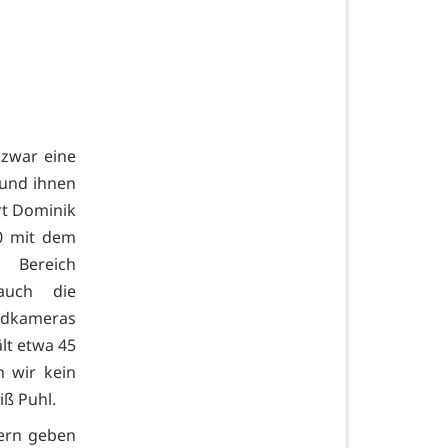
 zwar eine
d und ihnen
rt Dominik
20 mit dem
Bereich
 auch die
ildkameras
lt etwa 45
n wir kein
iß Puhl.
dern geben