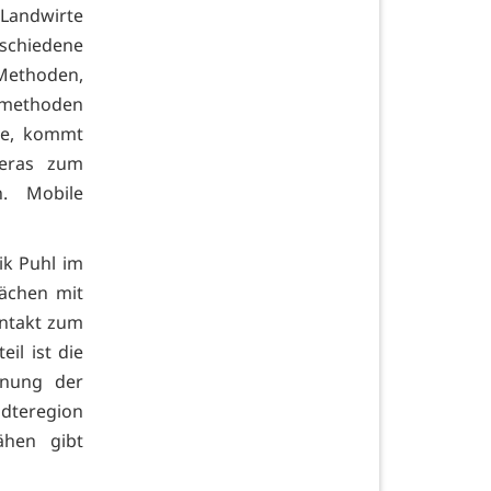
 Landwirte
rschiedene
 Methoden,
smethoden
ale, kommt
eras zum
. Mobile
ik Puhl im
lächen mit
ontakt zum
il ist die
anung der
ädteregion
ähen gibt