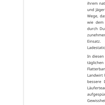
ihrem nat
und Jäger
Wege, das
wie dem 
durch Duf
zunehme
Einsatz
Ladestati
In diesen
täglichen
Flatterba
Landwirt 
bessere 
Läufertea
aufgespü
Gewissheit