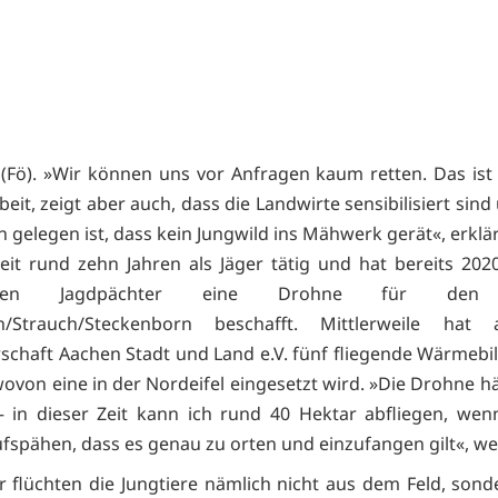
 (Fö). »Wir können uns vor Anfragen kaum retten. Das ist
it, zeigt aber auch, dass die Landwirte sensibilisiert sin
n gelegen ist, dass kein Jungwild ins Mähwerk gerät«, erklä
seit rund zehn Jahren als Jäger tätig und hat bereits 20
digen Jagdpächter eine Drohne für den 
ch/Strauch/Steckenborn beschafft. Mittlerweile hat
rschaft Aachen Stadt und Land e.V. fünf fliegende Wärmeb
wovon eine in der Nordeifel eingesetzt wird. »Die Drohne hä
 in dieser Zeit kann ich rund 40 Hektar abfliegen, wen
ufspähen, dass es genau zu orten und einzufangen gilt«, we
r flüchten die Jungtiere nämlich nicht aus dem Feld, son