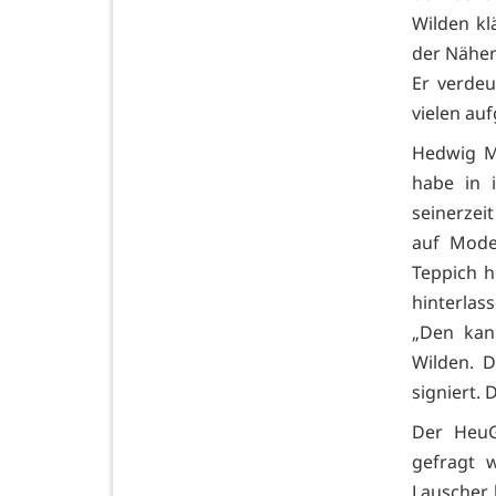
Wilden kl
der Näher
Er verdeu
vielen auf
Hedwig Ma
habe in 
seinerze
auf Mode
Teppich h
hinterlas
„Den kan
Wilden. 
signiert. 
Der HeuG
gefragt 
Lauscher 