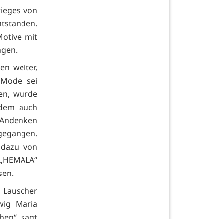
rieges von
ntstanden.
Motive mit
ngen.
en weiter,
 Mode sei
en, wurde
rdem auch
s Andenken
 gegangen.
 dazu von
 „HEMALA“
sen.
 Lauscher
wig Maria
hen“, sagt