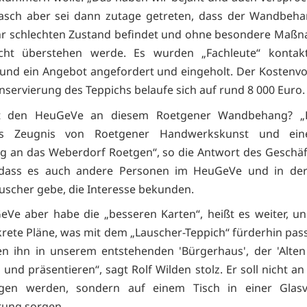
asch aber sei dann zutage getreten, dass der Wandbeha
hr schlechten Zustand befindet und ohne besondere Maßn
icht überstehen werde. Es wurden „Fachleute“ kontakti
 und ein Angebot angefordert und eingeholt. Der Kostenv
onservierung des Teppichs belaufe sich auf rund 8 000 Euro.
t den HeuGeVe an diesem Roetgener Wandbehang? „E
ges Zeugnis von Roetgener Handwerkskunst und ein
g an das Weberdorf Roetgen“, so die Antwort des Geschäf
 dass es auch andere Personen im HeuGeVe und in der
auscher gebe, die Interesse bekunden.
Ve aber habe die „besseren Karten“, heißt es weiter, u
rete Pläne, was mit dem „Lauscher-Teppich“ fürderhin passi
en ihn in unserem entstehenden 'Bürgerhaus', der 'Alten
 und präsentieren“, sagt Rolf Wilden stolz. Er soll nicht 
gen werden, sondern auf einem Tisch in einer Glasvi
ung sorgen.