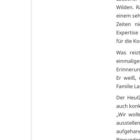
Wilden. R
einem se
Zeiten n
Expertise
für die K
Was reiz
einmali
Erinnerun
Er weiß,
Familie L
Der HeuGe
auch konk
„Wir woll
ausstellen
aufgehan
Bewunder