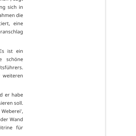
ng sich in
ahmen die
ert, eine
oranschlag
s ist ein
e schöne
tsführers.
 weiteren
nd er habe
eren soll.
 Weberei',
an der Wand
trine für