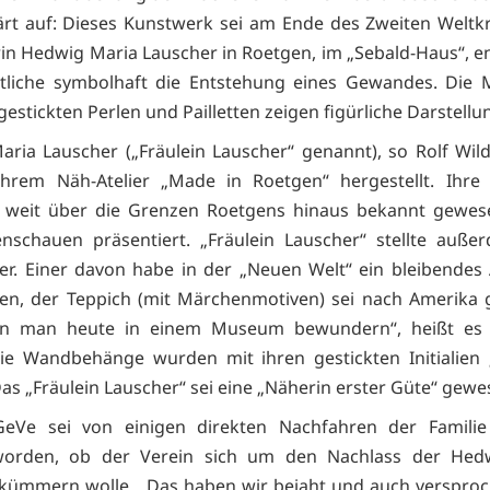
ärt auf: Dieses Kunstwerk sei am Ende des Zweiten Weltk
in Hedwig Maria Lauscher in Roetgen, im „Sebald-Haus“, e
tliche symbolhaft die Entstehung eines Gewandes. Die 
gestickten Perlen und Pailletten zeigen figürliche Darstellu
ria Lauscher („Fräulein Lauscher“ genannt), so Rolf Wild
ihrem Näh-Atelier „Made in Roetgen“ hergestellt. Ihre
it weit über die Grenzen Roetgens hinaus bekannt gewes
nschauen präsentiert. „Fräulein Lauscher“ stellte auße
er. Einer davon habe in der „Neuen Welt“ ein bleibende
sen, der Teppich (mit Märchenmotiven) sei nach Amerika
n man heute in einem Museum bewundern“, heißt es
Die Wandbehänge wurden mit ihren gestickten Initialien
Das „Fräulein Lauscher“ sei eine „Näherin erster Güte“ gewe
eVe sei von einigen direkten Nachfahren der Familie
worden, ob der Verein sich um den Nachlass der Hed
kümmern wolle. „Das haben wir bejaht und auch versproc