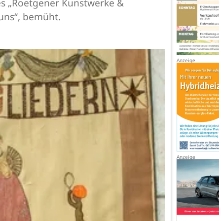
es „Roetgener Kunstwerke &
uns“, bemüht.