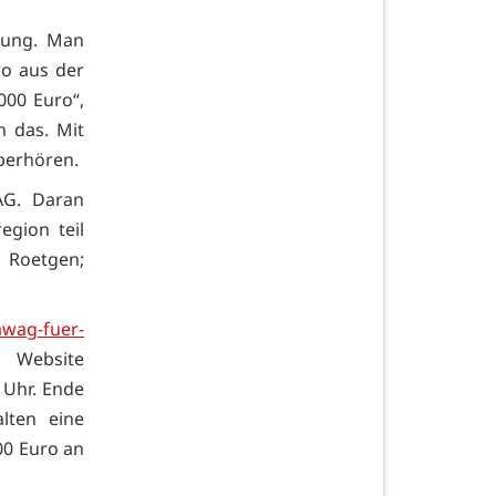
erung. Man
ro aus der
000 Euro“,
n das. Mit
berhören.
AG. Daran
gion teil
 Roetgen;
awag-fuer-
Website
 Uhr. Ende
lten eine
00 Euro an