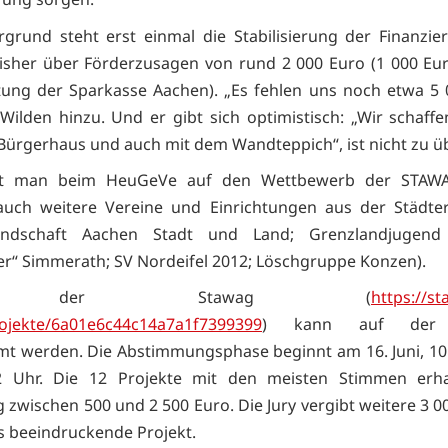
grund steht erst einmal die Stabilisierung der Finanzi
isher über Förderzusagen von rund 2 000 Euro (1 000 Eu
ftung der Sparkasse Aachen). „Es fehlen uns noch etwa 5 
 Wilden hinzu. Und er gibt sich optimistisch: „Wir schaffe
ürgerhaus und auch mit dem Wandteppich“, ist nicht zu ü
tzt man beim HeuGeVe auf den Wettbewerb der STAW
uch weitere Vereine und Einrichtungen aus der Städtere
gendschaft Aachen Stadt und Land; Grenzlandjugend
der“ Simmerath; SV Nordeifel 2012; Löschgruppe Konzen).
i der Stawag (
https://st
rojekte/6a01e6c44c14a7a1f7399399
) kann auf der 
t werden. Die Abstimmungsphase beginnt am 16. Juni, 10
 12 Uhr. Die 12 Projekte mit den meisten Stimmen erha
 zwischen 500 und 2 500 Euro. Die Jury vergibt weitere 3 0
 beeindruckende Projekt.