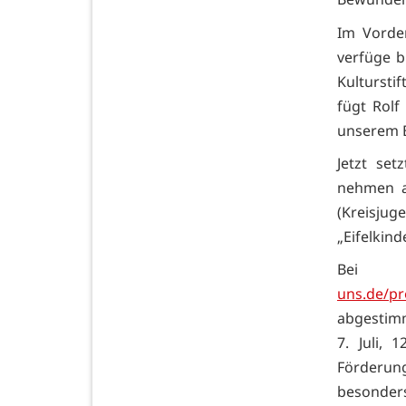
Im Vorder
verfüge b
Kultursti
fügt Rolf
unserem B
Jetzt se
nehmen a
(Kreisju
„Eifelkin
Be
uns.de/p
abgestimm
7. Juli,
Förderung
besonders