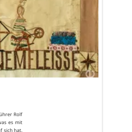
ührer Rolf
was es mit
 sich hat.