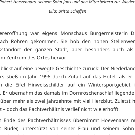
 Robert Hoevenaars, seinem Sohn Jans und den Mitarbeitern zur Wieder
Bild: Britta Scheffen
ereröffnung war eigens Monschaus Bürgermeisterin D
ach Rohren gekommen. Sie hob den hohen Stellenwer
sstandort der ganzen Stadt, aber besonders auch als 
 im Zentrum des Ortes hervor.
blickt auf eine bewegte Geschichte zurück: Der Niederlän
s stieß im Jahr 1996 durch Zufall auf das Hotel, als er
n die Eifel Hinweisschilder auf ein Wintersportgebiet
. Er übernahm das damals im Dornröschenschlaf liegend
 über mehr als zwei Jahrzehnte mit viel Herzblut. Zuletzt h
 – doch das Pachtverhältnis verlief nicht wie erhofft.
 Ende des Pachtverhältnisses übernimmt Hoevenaars n
as Ruder, unterstützt von seiner Frau und seinem Sohn 