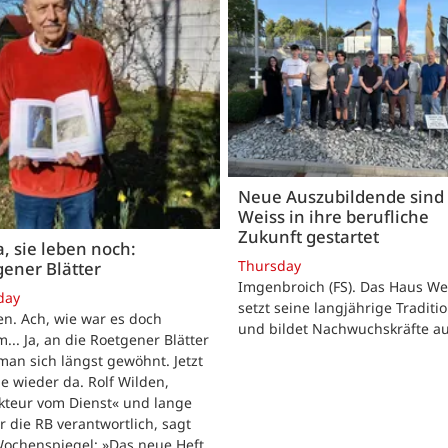
Neue Auszubildende sind 
Weiss in ihre berufliche
Zukunft gestartet
, sie leben noch:
Thursday
ener Blätter
Imgenbroich (FS). Das Haus We
day
setzt seine langjährige Traditio
n. Ach, wie war es doch
und bildet Nachwuchskräfte au
... Ja, an die Roetgener Blätter
man sich längst gewöhnt. Jetzt
ie wieder da. Rolf Wilden,
kteur vom Dienst« und lange
ür die RB verantwortlich, sagt
ochenspiegel: »Das neue Heft