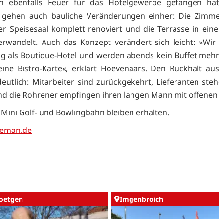
en ebenfalls Feuer für das Hotelgewerbe gefangen hat
 gehen auch bauliche Veränderungen einher: Die Zimm
der Speisesaal komplett renoviert und die Terrasse in ein
erwandelt. Auch das Konzept verändert sich leicht: »Wir
ig als Boutique-Hotel und werden abends kein Buffet mehr
ine Bistro-Karte«, erklärt Hoevenaars. Den Rückhalt a
deutlich: Mitarbeiter sind zurückgekehrt, Lieferanten ste
und die Rohrener empfingen ihren langen Mann mit offenen
 Mini Golf- und Bowlingbahn bleiben erhalten.
eman.de
oetgen
Imgenbroich