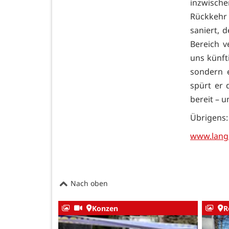
inzwisch
Rückkehr
saniert, 
Bereich v
uns künft
sondern e
spürt er 
bereit – 
Übrigens:
www.lang
Nach oben
Konzen
R