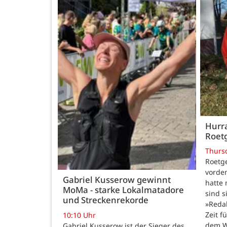
Hurra
Roetg
Thurs
Roetge
vordem
Gabriel Kusserow gewinnt
hatte 
MoMa - starke Lokalmatadore
sind s
und Streckenrekorde
»Reda
Zeit f
10:10 Uhr
dem W
Gabriel Kusserow ist der Sieger des