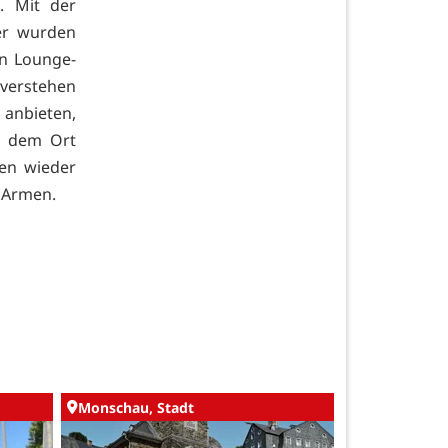
. Mit der
er wurden
en Lounge-
 verstehen
 anbieten,
us dem Ort
hen wieder
 Armen.
Monschau, Stadt