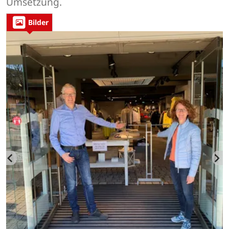
Umsetzung.
Bilder
t
r