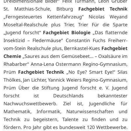
Dreidimensionale Bilder“ Felix Turmann, Leon Grüber
St. Matthias-Schule, Bitburg
Fachgebiet Technik
„Ferngesteuertes Kettenfahrzeug“ Nicolas Weyand
Moseltal-Realschule plus Trier, Trier Für die Sparte
„Jugend forscht“
Fachgebiet Biologie
„Das flatternde
Insektizid – Fledermäuse“ Constantin Fuchs Freiherr-
vom-Stein Realschule plus, Bernkastel-Kues
Fachgebiet
Chemie
„Saures aus dem Gemüsebeet… – Oxalsäure im
Rhabarber“ Anna-Lena Ostermann Regino-Gymnasium,
Prüm
Fachgebiet Technik
„No Eye? Smart Eye!“ Silas
Thölkes, Jan Lichter, Yannick Weiers Regino-Gymnasium,
Prüm Über die Stiftung Jugend forscht e. V. Jugend
forscht ist Deutschlands bekanntester
Nachwuchswettbewerb. Ziel ist, Jugendliche für
Mathematik, Informatik, Naturwissenschaften und
Technik zu begeistern, Talente zu finden und zu
fördern. Pro Jahr gibt es bundesweit 120 Wettbewerbe.