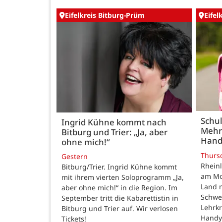
Eifelkreis Bitburg-Prüm
Eifel
Schul
Ingrid Kühne kommt nach
Mehr
Bitburg und Trier: „Ja, aber
Hand
ohne mich!“
Thurs
Gestern
Rheinl
Bitburg/Trier. Ingrid Kühne kommt
am Mon
mit ihrem vierten Soloprogramm „Ja,
Land n
aber ohne mich!“ in die Region. Im
Schwe
September tritt die Kabarettistin in
Lehrk
Bitburg und Trier auf. Wir verlosen
Handy
Tickets!