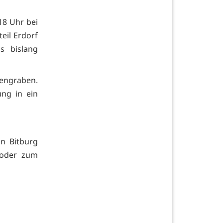
 18 Uhr bei
eil Erdorf
s bislang
ngraben.
ung in ein
on Bitburg
 oder zum