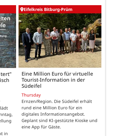
Eifelkreis Bitburg-Prüm
Eine Million Euro für virtuelle
tert"
Tourist-Information in der
isch
Südeifel
Thursday
Ernzen/Region. Die Südeifel erhält
r
rund eine Million Euro für ein
lädt
digitales Informationsangebot.
nntag,
Geplant sind KI-gestützte Kioske und
ellung
eine App für Gäste.
t in