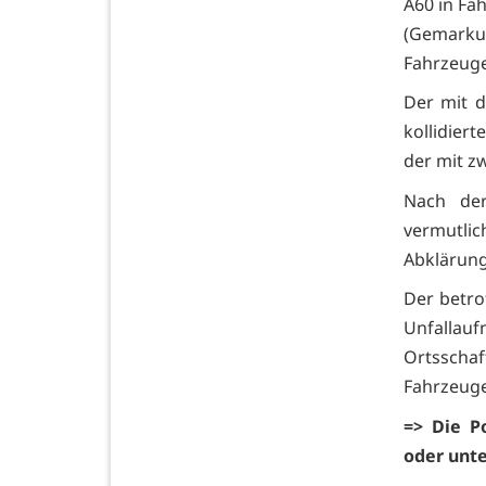
A60 in Fa
(Gemarku
Fahrzeuge
Der mit d
kollidier
der mit z
Nach der
vermutlic
Abklärung
Der betro
Unfallau
Ortsschaf
Fahrzeuge
=> Die P
oder unt