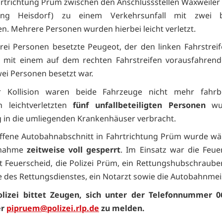
hrtrichtung Prüm zwischen den Anschlussstellen Waxweile
ng Heisdorf) zu einem Verkehrsunfall mit zwei be
n. Mehrere Personen wurden hierbei leicht verletzt.
rei Personen besetzte Peugeot, der den linken Fahrstreif
te mit einem auf dem rechten Fahrstreifen vorausfahren
wei Personen besetzt war.
 Kollision waren beide Fahrzeuge nicht mehr fahrbe
h leichtverletzten
fünf unfallbeteiligten Personen
wur
 in die umliegenden Krankenhäuser verbracht.
ffene Autobahnabschnitt in Fahrtrichtung Prüm wurde w
fnahme
zeitweise voll gesperrt
. Im Einsatz war die Feu
t Feuerscheid, die Polizei Prüm, ein Rettungshubschraube
 des Rettungsdienstes, ein Notarzt sowie die Autobahnmeis
olizei bittet Zeugen, sich unter der Telefonnummer 0
er
pipruem@polizei.rlp.de
zu melden.