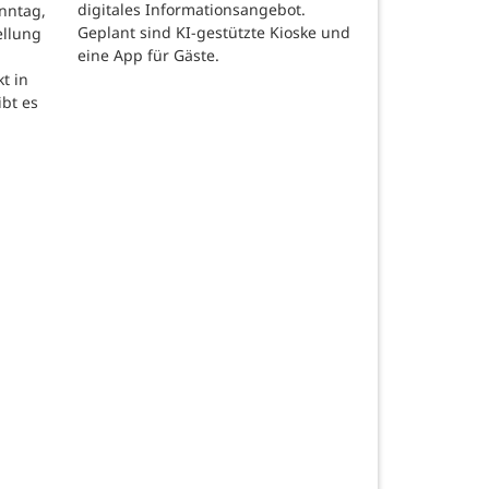
digitales Informationsangebot.
nntag,
Geplant sind KI-gestützte Kioske und
ellung
eine App für Gäste.
t in
ibt es