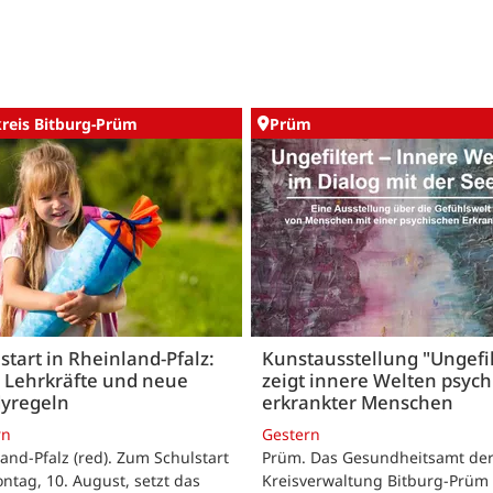
kreis Bitburg-Prüm
Prüm
start in Rheinland-Pfalz:
Kunstausstellung "Ungefil
 Lehrkräfte und neue
zeigt innere Welten psych
yregeln
erkrankter Menschen
rn
Gestern
and-Pfalz (red). Zum Schulstart
Prüm. Das Gesundheitsamt de
tag, 10. August, setzt das
Kreisverwaltung Bitburg-Prüm 