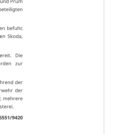
r und Prüm
teiligten
en befuhr,
den Skoda,
reit. Die
den zur
ährend der
erwehr der
r, mehrere
terei.
6551/9420