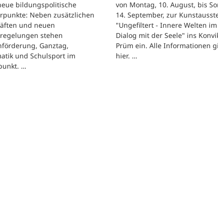
eue bildungspolitische
von Montag, 10. August, bis So
rpunkte: Neben zusätzlichen
14. September, zur Kunstausst
räften und neuen
"Ungefiltert - Innere Welten im
regelungen stehen
Dialog mit der Seele" ins Konvik
hförderung, Ganztag,
Prüm ein. Alle Informationen g
atik und Schulsport im
hier. …
punkt. …