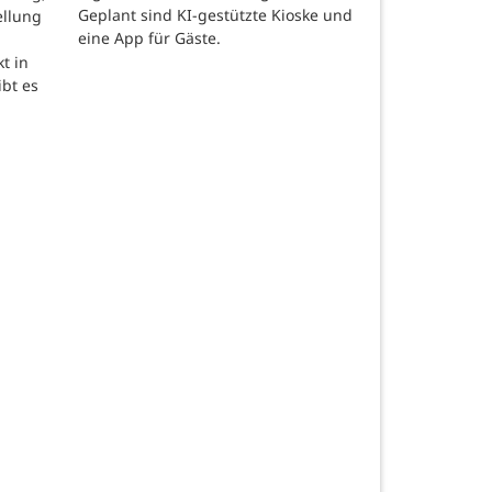
Geplant sind KI-gestützte Kioske und
ellung
eine App für Gäste.
t in
ibt es