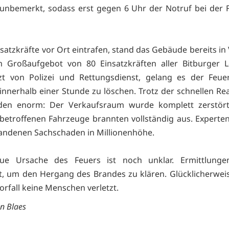
unbemerkt, sodass erst gegen 6 Uhr der Notruf bei der
nsatzkräfte vor Ort eintrafen, stand das Gebäude bereits in
m Großaufgebot von 80 Einsatzkräften aller Bitburger L
zt von Polizei und Rettungsdienst, gelang es der Feue
nnerhalb einer Stunde zu löschen. Trotz der schnellen Re
den enorm: Der Verkaufsraum wurde komplett zerstört
 betroffenen Fahrzeuge brannten vollständig aus. Experte
andenen Sachschaden in Millionenhöhe.
ue Ursache des Feuers ist noch unklar. Ermittlung
et, um den Hergang des Brandes zu klären. Glücklicherwe
orfall keine Menschen verletzt.
an Blaes