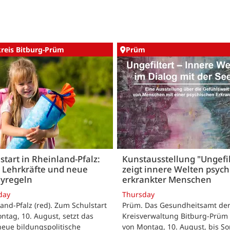
kreis Bitburg-Prüm
Prüm
start in Rheinland-Pfalz:
Kunstausstellung "Ungefil
 Lehrkräfte und neue
zeigt innere Welten psych
yregeln
erkrankter Menschen
day
Thursday
and-Pfalz (red). Zum Schulstart
Prüm. Das Gesundheitsamt de
tag, 10. August, setzt das
Kreisverwaltung Bitburg-Prüm 
eue bildungspolitische
von Montag, 10. August, bis So