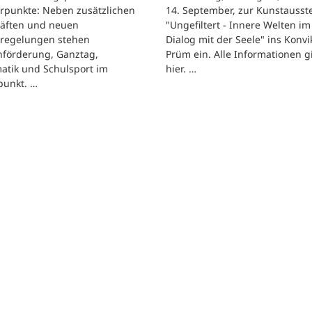
rpunkte: Neben zusätzlichen
14. September, zur Kunstausst
räften und neuen
"Ungefiltert - Innere Welten im
regelungen stehen
Dialog mit der Seele" ins Konvik
hförderung, Ganztag,
Prüm ein. Alle Informationen g
atik und Schulsport im
hier. …
punkt. …