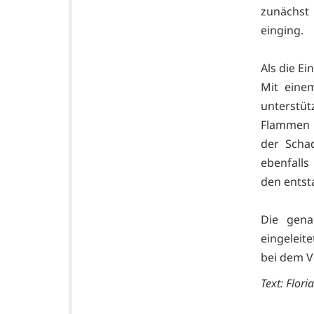
zunächst 
einging.
Als die Ei
Mit eine
unterstüt
Flammen i
der Scha
ebenfalls
den entst
Die gena
eingeleit
bei dem V
Text: Flori