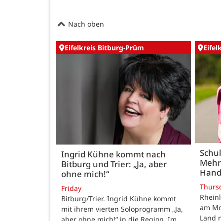
Nach oben
Eifelkreis Bitburg-Prüm
Eifel
Schul
Ingrid Kühne kommt nach
Mehr
Bitburg und Trier: „Ja, aber
Hand
ohne mich!“
Thurs
Friday
Rheinl
Bitburg/Trier. Ingrid Kühne kommt
am Mon
mit ihrem vierten Soloprogramm „Ja,
Land n
aber ohne mich!“ in die Region. Im