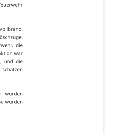
 Feuerwehr
 Vollbrand.
öschzüge,
rwehr, die
aktion war
, und die
n schätzen
en wurden
ise wurden