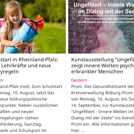
start in Rheinland-Pfalz:
Kunstausstellung "Ungefil
 Lehrkräfte und neue
zeigt innere Welten psych
yregeln
erkrankter Menschen
rn
Gestern
and-Pfalz (red). Zum Schulstart
Prüm. Das Gesundheitsamt de
tag, 10. August, setzt das
Kreisverwaltung Bitburg-Prüm 
eue bildungspolitische
von Montag, 10. August, bis So
rpunkte: Neben zusätzlichen
14. September, zur Kunstausst
räften und neuen
"Ungefiltert - Innere Welten im
regelungen stehen
Dialog mit der Seele" ins Konvik
hförderung, Ganztag,
Prüm ein. Alle Informationen g
atik und Schulsport im
hier. …