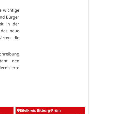
e wichtige
und Bürger
it in der
f das neue
lärten die
chreibung
teht den
rnisierte
Eifelkreis Bitburg-Prüm