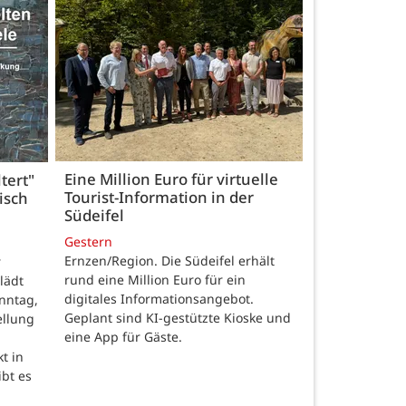
Eine Million Euro für virtuelle
tert"
Tourist-Information in der
isch
Südeifel
Gestern
Ernzen/Region. Die Südeifel erhält
r
rund eine Million Euro für ein
lädt
digitales Informationsangebot.
nntag,
Geplant sind KI-gestützte Kioske und
ellung
eine App für Gäste.
t in
ibt es