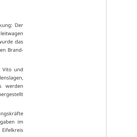
rkung: Der
zleitwagen
wurde das
en Brand-
s Vito und
enslagen,
us werden
ergestellt
ungskräfte
fgaben im
Eifelkreis