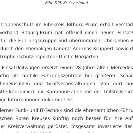
Bild: DRK-Kreisverband
trophenschutz im Eifelkreis Bitburg-Prüm erhält Verstä
verband Bitburg-Prüm hat offiziell einen neuen Einsat
) für die Führungsgruppe Süd übernommen. Übergeben 
 durch den ehemaligen Landrat Andreas Kruppert sowie d
trophenschutzinspekteur Dustin Hargarten.
Einsatzleitwagen ersetzt einen 28 Jahre alten Mercede
nftig als mobile Führungszentrale bei größeren Schad
pheneinsätzen und Großveranstaltungen. Von dort a
äfte koordiniert, die Kommunikation mit der Leitstelle sich
ige Informationen dokumentiert.
rner Funk- und IT-Technik sind die ehrenamtlichen Führ
schen Roten Kreuzes künftig noch besser für ihre Au
er Kreisverwaltung gerüstet. Insgesamt investierte der 