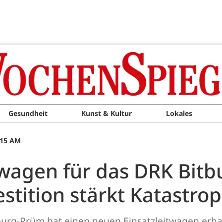
Gesundheit
Kunst & Kultur
Lokales
:15 AM
twagen für das DRK Bit
estition stärkt Katastr
tburg-Prüm hat einen neuen Einsatzleitwagen erh