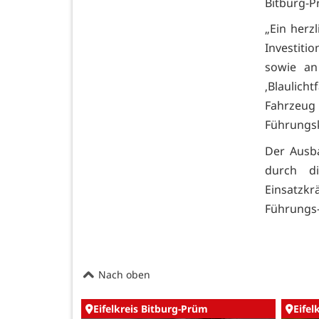
Bitburg-P
„Ein herz
Investiti
sowie an
‚Blaulich
Fahrzeug 
Führungsk
Der Ausb
durch d
Einsatzk
Führungs-
Nach oben
Eifelkreis Bitburg-Prüm
Eifel