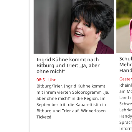
Schul
Ingrid Kühne kommt nach
Mehr
Bitburg und Trier: „Ja, aber
Hand
ohne mich!“
Geste
08:51 Uhr
Rheinl
Bitburg/Trier. Ingrid Kühne kommt
am Mon
mit ihrem vierten Soloprogramm „Ja,
Land n
aber ohne mich!“ in die Region. Im
Schwe
September tritt die Kabarettistin in
Lehrk
Bitburg und Trier auf. Wir verlosen
Handy
Tickets!
Sprac
Inform