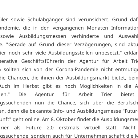
üler sowie Schulabgänger sind verunsichert. Grund daf
andemie, die in den vergangenen Monaten Informatio
sowie Ausbildungsmessen verhinderte und Auswahl
te. "Gerade auf Grund dieser Verzögerungen, sind aktue
ier noch sehr viele Ausbildungsstellen unbesetzt," erklär
erative Geschäftsführerin der Agentur für Arbeit Trie
 sollten sich von der Corona-Pandemie nicht entmutige
ie Chancen, die ihnen der Ausbildungsmarkt bietet, be
Auch im Herbst gibt es noch Möglichkeiten in die A
eigen." Die Agentur für Arbeit Trier bietet
ngssuchenden nun die Chance, sich über die Berufsc
en, denn die bekannte Info- und Ausbildungsmesse "Future 
unft" geht online. Am 8. Oktober findet die Ausbildungsmes
rier als Future 2.0 erstmals virtuell statt. Nich
gssuchende, sondern auch für Unternehmen schafft die 