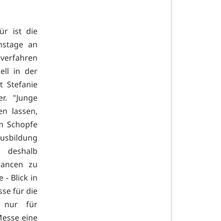
ür ist die
nstage an
verfahren
ll in der
t Stefanie
r. "Junge
n lassen,
im Schopfe
usbildung
 deshalb
hancen zu
- Blick in
se für die
t nur für
Messe eine