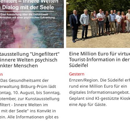
Eine Million Euro für virtu
ausstellung "Ungefiltert"
Tourist-Information in der
 innere Welten psychisch
Südeifel
ankter Menschen
Gestern
rn
Ernzen/Region. Die Südeifel er
 Das Gesundheitsamt der
rund eine Million Euro für ein
erwaltung Bitburg-Prüm lädt
digitales Informationsangebot.
ntag, 10. August, bis Sonntag,
Geplant sind KI-gestützte Kios
ptember, zur Kunstausstellung
eine App für Gäste.
iltert - Innere Welten im
 mit der Seele" ins Konvikt in
in. Alle Informationen gibt es
…