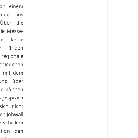
von einem
enden ins
Über die
die Messe-
ert keine
r finden
regionale
chiedenen
r mit dem
 und über
So können
gsgespräch
ich nicht
len Jobwall
e schicken
ktion den