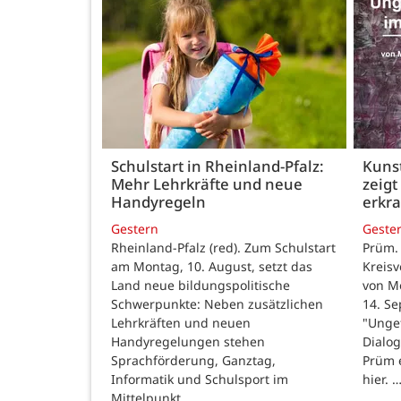
Schulstart in Rheinland-Pfalz:
Kunst
Mehr Lehrkräfte und neue
zeigt
Handyregeln
erkr
Gestern
Geste
Rheinland-Pfalz (red). Zum Schulstart
Prüm.
am Montag, 10. August, setzt das
Kreisv
Land neue bildungspolitische
von Mo
Schwerpunkte: Neben zusätzlichen
14. Se
Lehrkräften und neuen
"Ungef
Handyregelungen stehen
Dialog
Sprachförderung, Ganztag,
Prüm e
Informatik und Schulsport im
hier. 
Mittelpunkt. …