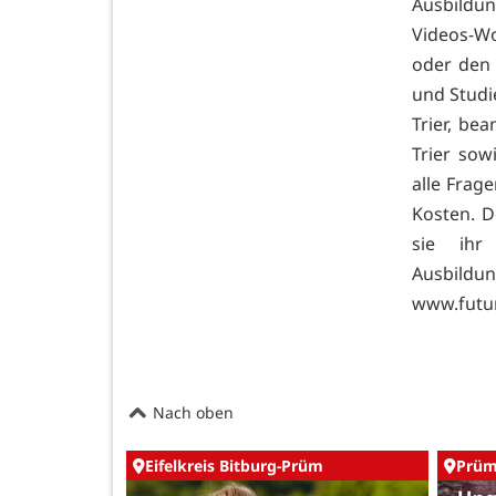
Ausbildun
Videos-W
oder den 
und Studi
Trier, be
Trier so
alle Frag
Kosten. D
sie ihr
Ausbildu
www.futur
Nach oben
Eifelkreis Bitburg-Prüm
Prü