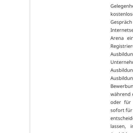
Gelegenh
kostenlo
Gespräc
Internets
Arena ei
Registr
Ausbildu
Unterneh
Ausbildu
Ausbildu
Bewerbun
während d
oder für
sofort für
entscheid
lassen, 