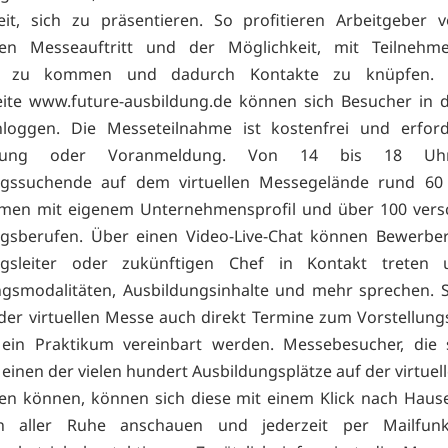
eit, sich zu präsentieren. So profitieren Arbeitgeber 
sen Messeauftritt und der Möglichkeit, mit Teilnehm
h zu kommen und dadurch Kontakte zu knüpfen. 
eite
www.future-ausbildung.de können sich Besucher in 
nloggen. Die Messeteilnahme ist kostenfrei und erford
ierung oder Voranmeldung. Von 14 bis 18 Uh
ngssuchende auf dem virtuellen Messegelände rund 60 
men mit eigenem Unternehmensprofil und über 100 vers
ngsberufen. Über einen Video-Live-Chat können Bewerbe
ngsleiter oder zukünftigen Chef in Kontakt treten
gsmodalitäten, Ausbildungsinhalte und mehr sprechen. 
er virtuellen Messe auch direkt Termine zum Vorstellun
 ein Praktikum vereinbart werden. Messebesucher, die s
 einen der vielen hundert Ausbildungsplätze auf der virtuel
en können, können sich diese mit einem Klick nach Haus
in aller Ruhe anschauen und jederzeit per Mailfun