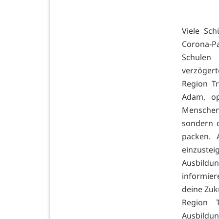
Viele Sch
Corona-P
Schulen 
verzöger
Region Tr
Adam, op
Menschen
sondern d
packen. 
einzust
Ausbildu
informier
deine Zuk
Region T
Ausbildun