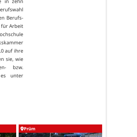
se in zehn
erufswahl
en Berufs-
für Arbeit
Hochschule
rkskammer
0 auf ihre
n sie, wie
en- bzw.
 es unter
Prüm