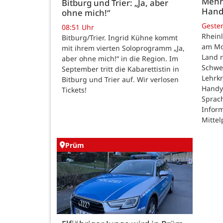
Mehr
Bitburg und Trier: „Ja, aber
Hand
ohne mich!“
Geste
08:51 Uhr
Rheinl
Bitburg/Trier. Ingrid Kühne kommt
am Mon
mit ihrem vierten Soloprogramm „Ja,
Land n
aber ohne mich!“ in die Region. Im
Schwe
September tritt die Kabarettistin in
Lehrk
Bitburg und Trier auf. Wir verlosen
Handy
Tickets!
Sprac
Inform
Mittel
Prüm