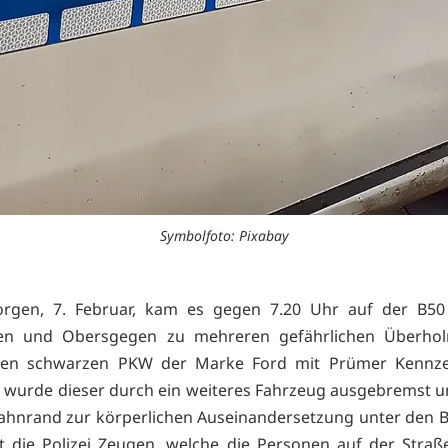
Symbolfoto: Pixabay
rgen, 7. Februar, kam es gegen 7.20 Uhr auf der B50
gen und Obersgegen zu mehreren gefährlichen Überho
nen schwarzen PKW der Marke Ford mit Prümer Kennze
 wurde dieser durch ein weiteres Fahrzeug ausgebremst 
hnrand zur körperlichen Auseinandersetzung unter den Be
 die Polizei Zeugen, welche die Personen auf der Stra