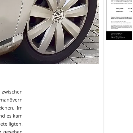
 zwischen
lmanövern
ichen. Im
und es kam
teiligten.
ße gesehen