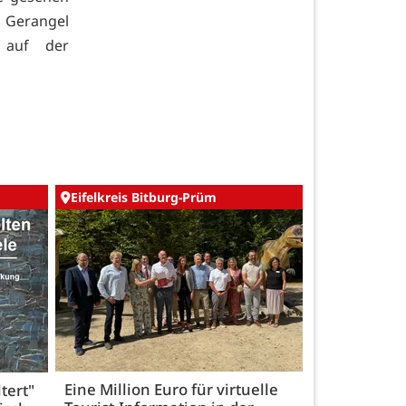
s Gerangel
 auf der
Eifelkreis Bitburg-Prüm
Eine Million Euro für virtuelle
tert"