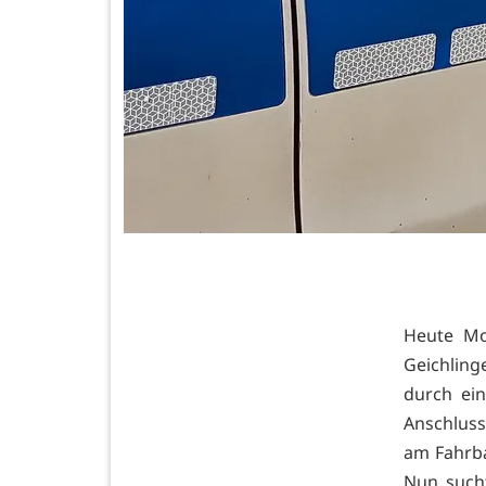
Heute Mo
Geichlin
durch ei
Anschluss
am Fahrba
Nun sucht