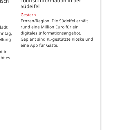
Tourist-Information in der
isch
Südeifel
Gestern
Ernzen/Region. Die Südeifel erhält
r
rund eine Million Euro für ein
lädt
digitales Informationsangebot.
nntag,
Geplant sind KI-gestützte Kioske und
ellung
eine App für Gäste.
t in
ibt es