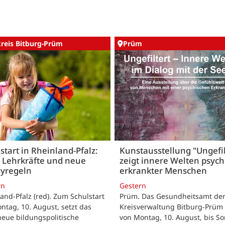
kreis Bitburg-Prüm
Prüm
start in Rheinland-Pfalz:
Kunstausstellung "Ungefil
 Lehrkräfte und neue
zeigt innere Welten psych
yregeln
erkrankter Menschen
rn
Gestern
and-Pfalz (red). Zum Schulstart
Prüm. Das Gesundheitsamt de
tag, 10. August, setzt das
Kreisverwaltung Bitburg-Prüm 
eue bildungspolitische
von Montag, 10. August, bis So