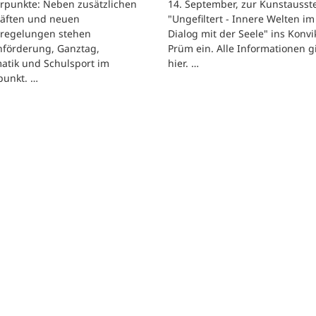
rpunkte: Neben zusätzlichen
14. September, zur Kunstausst
räften und neuen
"Ungefiltert - Innere Welten im
regelungen stehen
Dialog mit der Seele" ins Konvik
hförderung, Ganztag,
Prüm ein. Alle Informationen g
atik und Schulsport im
hier. …
punkt. …