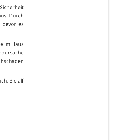
Sicherheit
aus. Durch
 bevor es
ie im Haus
ndursache
achschaden
h, Bleialf