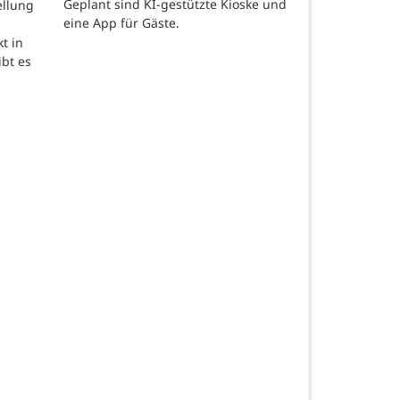
Geplant sind KI-gestützte Kioske und
ellung
eine App für Gäste.
t in
ibt es