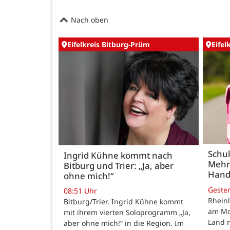
Nach oben
Eifelkreis Bitburg-Prüm
Eifel
Schul
Ingrid Kühne kommt nach
Mehr
Bitburg und Trier: „Ja, aber
Hand
ohne mich!“
Geste
08:51 Uhr
Rheinl
Bitburg/Trier. Ingrid Kühne kommt
am Mon
mit ihrem vierten Soloprogramm „Ja,
Land n
aber ohne mich!“ in die Region. Im