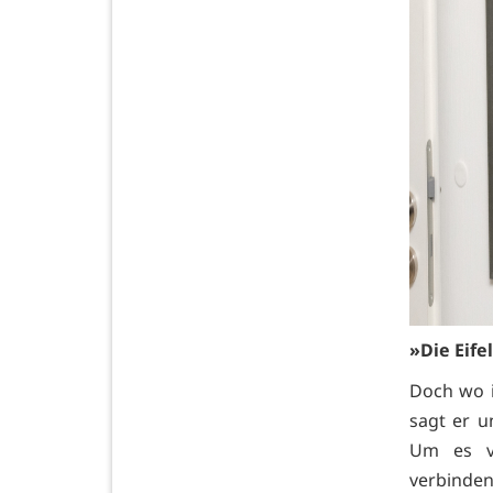
»Die Eife
Doch wo i
sagt er u
Um es v
verbinden