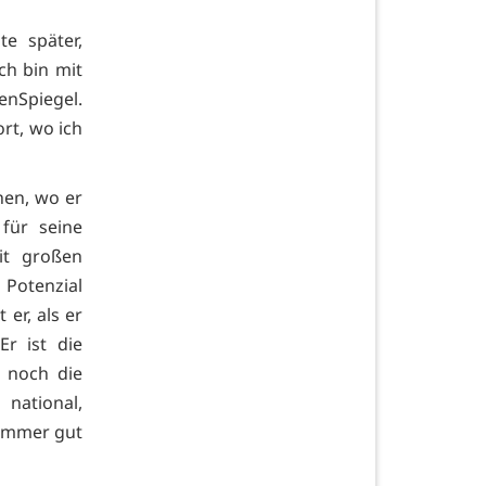
e später,
ch bin mit
enSpiegel.
ort, wo ich
hen, wo er
für seine
it großen
 Potenzial
 er, als er
r ist die
 noch die
national,
 immer gut