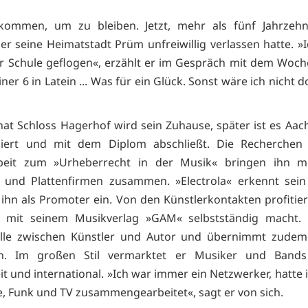
ekommen, um zu bleiben. Jetzt, mehr als fünf Jahrzehnt
r seine Heimatstadt Prüm unfreiwillig verlassen hatte. »I
r Schule geflogen«, erzählt er im Gespräch mit dem Woch
er 6 in Latein ... Was für ein Glück. Sonst wäre ich nicht d
nat Schloss Hagerhof wird sein Zuhause, später ist es Aac
iert und mit dem Diplom abschließt. Die Recherchen 
beit zum »Urheberrecht in der Musik« bringen ihn m
 und Plattenfirmen zusammen. »Electrola« erkennt sein
 ihn als Promoter ein. Von den Künstlerkontakten profitiert
8 mit seinem Musikverlag »GAM« selbstständig macht. E
telle zwischen Künstler und Autor und übernimmt zudem
n. Im großen Stil vermarktet er Musiker und Bands 
t und international. »Ich war immer ein Netzwerker, hatte
e, Funk und TV zusammengearbeitet«, sagt er von sich.