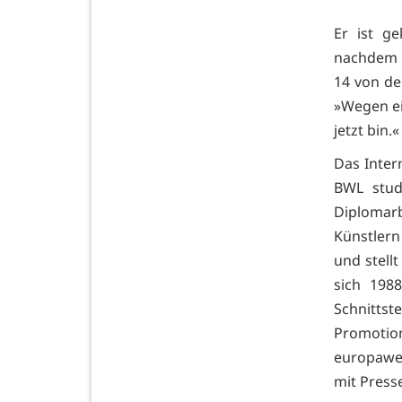
Er ist g
nachdem e
14 von de
»Wegen ein
jetzt bin.«
Das Inter
BWL stud
Diplomar
Künstlern
und stellt
sich 198
Schnitts
Promotio
europawei
mit Press