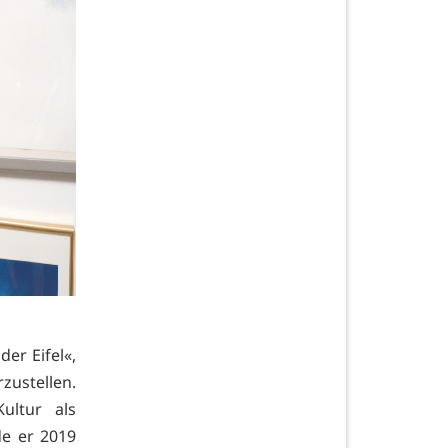
er Eifel«,
zustellen.
ltur als
de er 2019