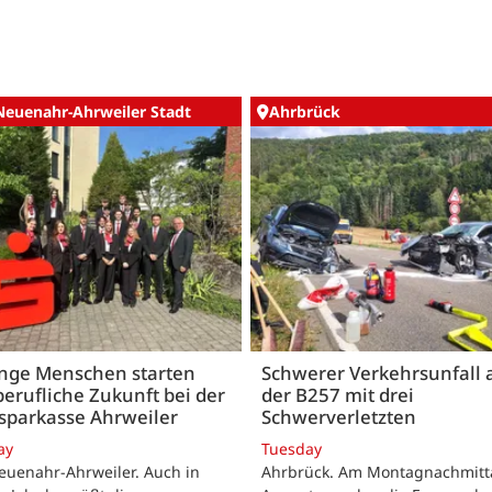
Neuenahr-Ahrweiler Stadt
Ahrbrück
unge Menschen starten
Schwerer Verkehrsunfall 
berufliche Zukunft bei der
der B257 mit drei
sparkasse Ahrweiler
Schwerverletzten
ay
Tuesday
euenahr-Ahrweiler. Auch in
Ahrbrück. Am Montagnachmitta