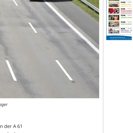
Mager
hn der A 61