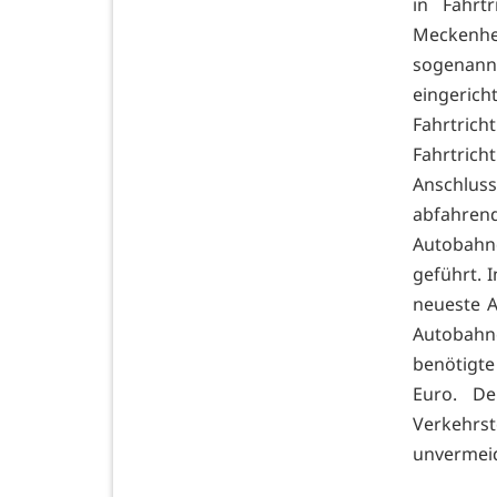
in Fahrt
Meckenhe
sogenann
eingeric
Fahrtric
Fahrtric
Anschlus
abfahre
Autobahnd
geführt. 
neueste A
Autobahne
benötigte
Euro. De
Verkehrs
unvermeid