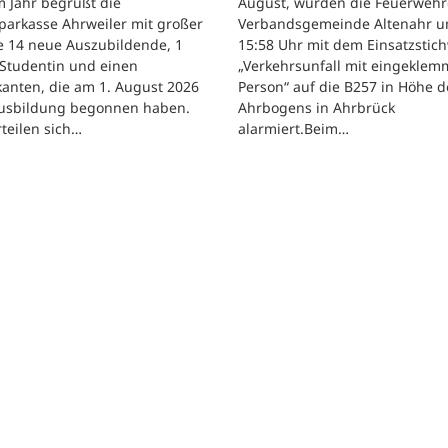
 Jahr begrüßt die
August, wurden die Feuerwehr
parkasse Ahrweiler mit großer
Verbandsgemeinde Altenahr 
e 14 neue Auszubildende, 1
15:58 Uhr mit dem Einsatzstic
 Studentin und einen
„Verkehrsunfall mit eingeklem
kanten, die am 1. August 2026
Person“ auf die B257 in Höhe d
Ausbildung begonnen haben.
Ahrbogens in Ahrbrück
rteilen sich…
alarmiert.Beim…