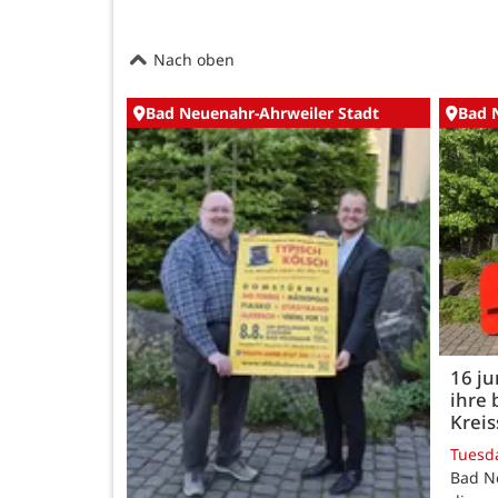
Nach oben
Bad Neuenahr-Ahrweiler Stadt
Bad 
16 j
ihre 
Kreis
Tuesd
Bad N