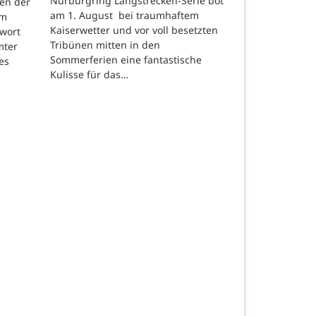
Nürburgring Langstrecken-Serie bot
en der
am 1. August bei traumhaftem
um
Kaiserwetter und vor voll besetzten
hwort
Tribünen mitten in den
mter
Sommerferien eine fantastische
es
Kulisse für das…