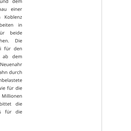
g und dem
bau einer
n Koblenz
beiten in
Für beide
ehen. Die
i für den
d ab dem
d Neuenahr
bahn durch
hbelastete
ie für die
 Millionen
ittet die
s für die