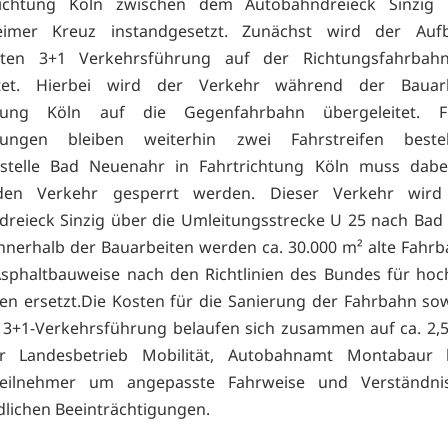
richtung Köln zwischen dem Autobahndreieck Sinzi
imer Kreuz instandgesetzt. Zunächst wird der Auf
ten 3+1 Verkehrsführung auf der Richtungsfahrbah
htet. Hierbei wird der Verkehr während der Bauar
htung Köln auf die Gegenfahrbahn übergeleitet. 
htungen bleiben weiterhin zwei Fahrstreifen best
sstelle Bad Neuenahr in Fahrtrichtung Köln muss dabe
nden Verkehr gesperrt werden. Dieser Verkehr wir
reieck Sinzig über die Umleitungsstrecke U 25 nach Ba
Innerhalb der Bauarbeiten werden ca. 30.000 m² alte Fahr
sphaltbauweise nach den Richtlinien des Bundes für hoc
n ersetzt.Die Kosten für die Sanierung der Fahrbahn sow
 3+1-Verkehrsführung belaufen sich zusammen auf ca. 2,5
r Landesbetrieb Mobilität, Autobahnamt Montabaur b
teilnehmer um angepasste Fahrweise und Verständni
lichen Beeinträchtigungen.