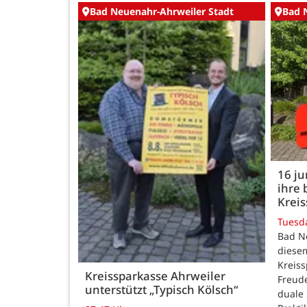
Bad Neuenahr-Ahrweiler Stadt
Bad 
16 j
ihre 
Kreis
Tuesd
Bad N
diesem
Kreiss
Kreissparkasse Ahrweiler
Freud
unterstützt „Typisch Kölsch“
duale