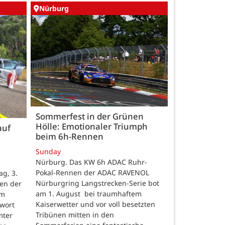
Nürburg
Sommerfest in der Grünen
Hölle: Emotionaler Triumph
auf
beim 6h-Rennen
Sunday
Nürburg. Das KW 6h ADAC Ruhr-
Pokal-Rennen der ADAC RAVENOL
g, 3.
Nürburgring Langstrecken-Serie bot
en der
am 1. August bei traumhaftem
um
Kaiserwetter und vor voll besetzten
hwort
Tribünen mitten in den
mter