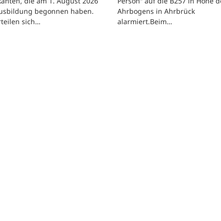
kanten, die am 1. August 2026
Person“ auf die B257 in Höhe d
Ausbildung begonnen haben.
Ahrbogens in Ahrbrück
rteilen sich…
alarmiert.Beim…