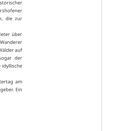
storischer
rshofener
, die zur
Meter über
 Wanderer
Wälder auf
sogar der
 idyllische
atertag am
geber. Ein