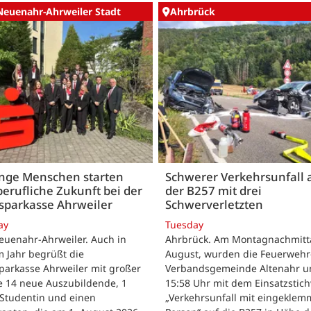
Neuenahr-Ahrweiler Stadt
Ahrbrück
unge Menschen starten
Schwerer Verkehrsunfall 
berufliche Zukunft bei der
der B257 mit drei
sparkasse Ahrweiler
Schwerverletzten
ay
Tuesday
euenahr-Ahrweiler. Auch in
Ahrbrück. Am Montagnachmitta
 Jahr begrüßt die
August, wurden die Feuerwehr
parkasse Ahrweiler mit großer
Verbandsgemeinde Altenahr 
e 14 neue Auszubildende, 1
15:58 Uhr mit dem Einsatzstic
 Studentin und einen
„Verkehrsunfall mit eingeklem