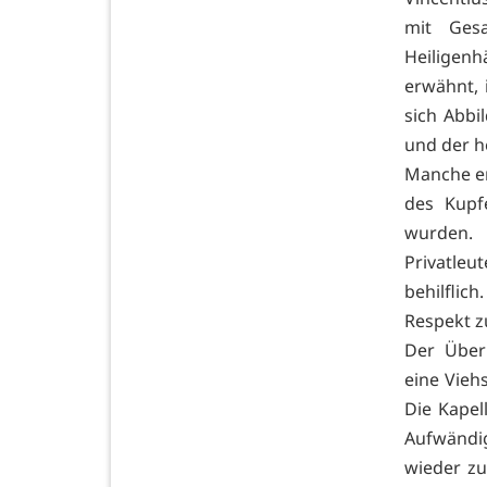
mit Gesa
Heiligen
erwähnt, 
sich Abbi
und der h
Manche er
des Kupf
wurden. 
Privatleu
behilflic
Respekt z
Der Überl
eine Vieh
Die Kapell
Aufwändig
wieder z