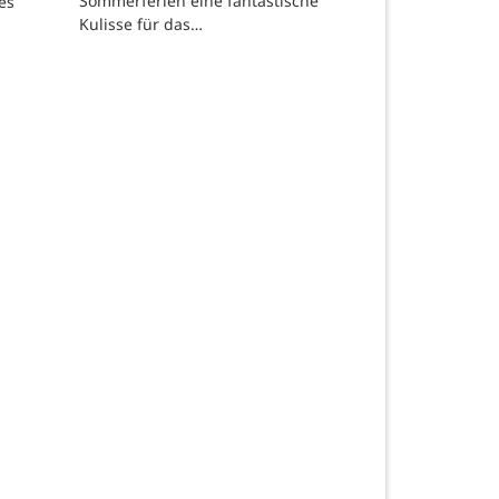
Sommerferien eine fantastische
es
Kulisse für das…