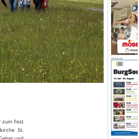
r zum Fest
irche St.
 Gebet und