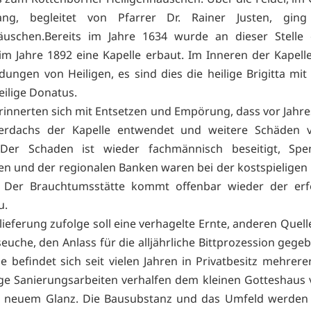
ng, begleitet von Pfarrer Dr. Rainer Justen, gi
häuschen.Bereits im Jahre 1634 wurde an dieser Stelle 
im Jahre 1892 eine Kapelle erbaut. Im Inneren der Kapell
ldungen von Heiligen, es sind dies die heilige Brigitta mit
eilige Donatus.
innerten sich mit Entsetzen und Empörung, dass vor Jahresf
erdachs der Kapelle entwendet und weitere Schäden v
Der Schaden ist wieder fachmännisch beseitigt, Sp
ten und der regionalen Banken waren bei der kostspieligen
h. Der Brauchtumsstätte kommt offenbar wieder der erf
u.
ieferung zufolge soll eine verhagelte Ernte, anderen Quell
seuche, den Anlass für die alljährliche Bittprozession gege
e befindet sich seit vielen Jahren in Privatbesitz mehrere
e Sanierungsarbeiten verhalfen dem kleinen Gotteshaus 
u neuem Glanz. Die Bausubstanz und das Umfeld werden s