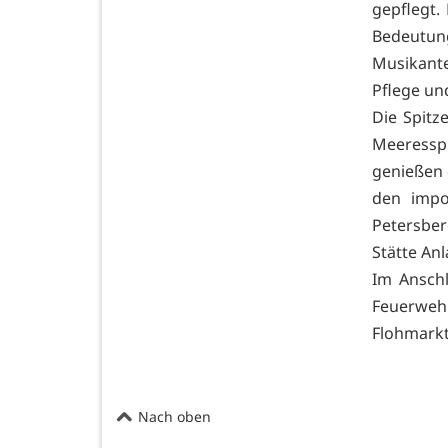
gepflegt.
Bedeutun
Musikant
Pflege un
Die Spitz
Meeressp
genießen 
den impo
Petersberg
Stätte An
Im Anschl
Feuerwehr
Flohmarkt
Nach oben