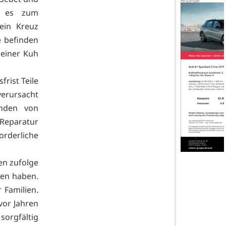
ng es zum
ein Kreuz
e befinden
 einer Kuh
rist Teile
erursacht
enden von
 Reparatur
orderliche
en zufolge
ben haben.
r Familien.
vor Jahren
orgfältig