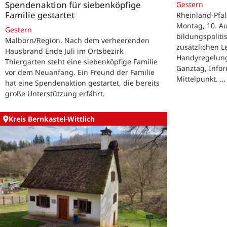
Spendenaktion für siebenköpfige
Gestern
Familie gestartet
Rheinland-Pfal
Montag, 10. Au
Gestern
bildungspolit
Malborn/Region. Nach dem verheerenden
zusätzlichen 
Hausbrand Ende Juli im Ortsbezirk
Handyregelung
Thiergarten steht eine siebenköpfige Familie
Ganztag, Infor
vor dem Neuanfang. Ein Freund der Familie
Mittelpunkt. …
hat eine Spendenaktion gestartet, die bereits
große Unterstützung erfährt.
Kreis Bernkastel-Wittlich