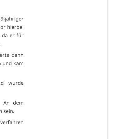
jähriger
or hierbei
 da er für
.
derte dann
m und kam
nd wurde
n. An dem
 sein.
verfahren