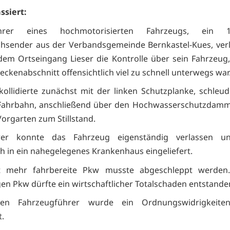
ssiert:
rer eines hochmotorisierten Fahrzeugs, ein 19-
sender aus der Verbandsgemeinde Bernkastel-Kues, verl
dem Ortseingang Lieser die Kontrolle über sein Fahrzeug,
eckenabschnitt offensichtlich viel zu schnell unterwegs war
ollidierte zunächst mit der linken Schutzplanke, schleu
 Fahrbahn, anschließend über den Hochwasserschutzdam
Vorgarten zum Stillstand.
rer konnte das Fahrzeug eigenständig verlassen u
ch in ein nahegelegenes Krankenhaus eingeliefert.
t mehr fahrbereite Pkw musste abgeschleppt werde
en Pkw dürfte ein wirtschaftlicher Totalschaden entstanden
n Fahrzeugführer wurde ein Ordnungswidrigkeiten
t.