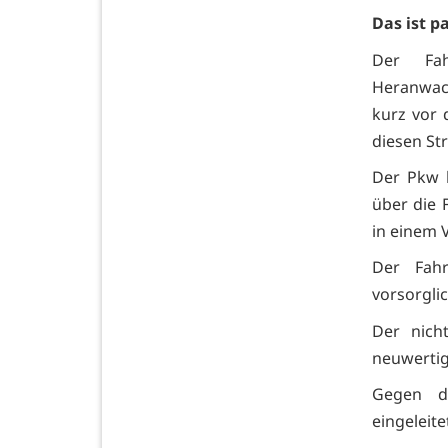
Das ist pa
Der Fah
Heranwach
kurz vor 
diesen Str
Der Pkw k
über die
in einem 
Der Fah
vorsorgli
Der nich
neuwertig
Gegen de
eingeleite