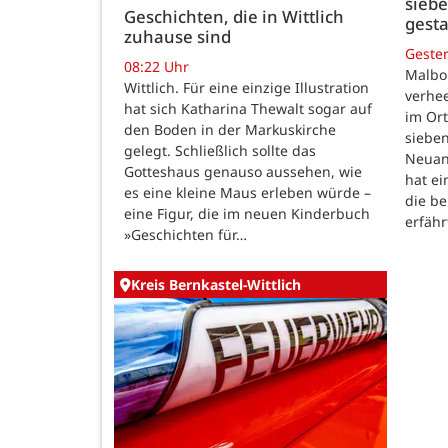
siebe
Geschichten, die in Wittlich
gesta
zuhause sind
Geste
08:22 Uhr
Malbo
Wittlich. Für eine einzige Illustration
verhe
hat sich Katharina Thewalt sogar auf
im Ort
den Boden in der Markuskirche
sieben
gelegt. Schließlich sollte das
Neuanf
Gotteshaus genauso aussehen, wie
hat ei
es eine kleine Maus erleben würde –
die be
eine Figur, die im neuen Kinderbuch
erfähr
»Geschichten für…
Kreis Bernkastel-Wittlich