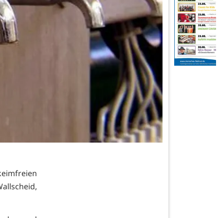
eimfreien
allscheid,