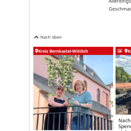
Allerding
Geschmac
Nach oben
Kreis Bernkastel-Wittlich
K
Nach
Spen