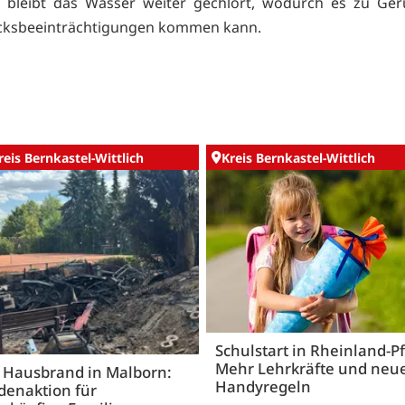
s bleibt das Wasser weiter gechlort, wodurch es zu Ge
ksbeeinträchtigungen kommen kann.
reis Bernkastel-Wittlich
Kreis Bernkastel-Wittlich
Schulstart in Rheinland-Pf
Mehr Lehrkräfte und neu
 Hausbrand in Malborn:
Handyregeln
denaktion für