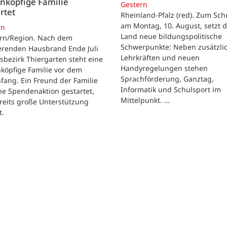
nköpfige Familie
Gestern
rtet
Rheinland-Pfalz (red). Zum Sch
am Montag, 10. August, setzt 
rn
Land neue bildungspolitische
rn/Region. Nach dem
Schwerpunkte: Neben zusätzli
erenden Hausbrand Ende Juli
Lehrkräften und neuen
sbezirk Thiergarten steht eine
Handyregelungen stehen
köpfige Familie vor dem
Sprachförderung, Ganztag,
ang. Ein Freund der Familie
Informatik und Schulsport im
ne Spendenaktion gestartet,
Mittelpunkt. …
reits große Unterstützung
t.