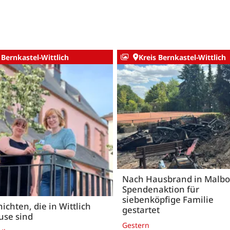
 Bernkastel-Wittlich
Kreis Bernkastel-Wittlich
Nach Hausbrand in Malbo
Spendenaktion für
siebenköpfige Familie
ichten, die in Wittlich
gestartet
use sind
Gestern