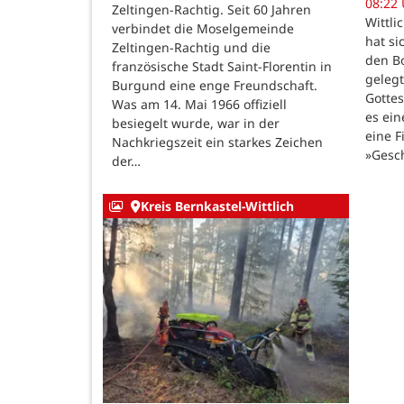
08:22
Zeltingen-Rachtig. Seit 60 Jahren
Wittli
verbindet die Moselgemeinde
hat si
Zeltingen-Rachtig und die
den B
französische Stadt Saint-Florentin in
gelegt
Burgund eine enge Freundschaft.
Gotte
Was am 14. Mai 1966 offiziell
es ein
besiegelt wurde, war in der
eine F
Nachkriegszeit ein starkes Zeichen
»Gesc
der…
Kreis Bernkastel-Wittlich