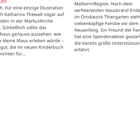
 Uhr
Malborn/Region. Nach dem
ch. Für eine einzige Illustration
verheerenden Hausbrand Ende 
ch Katharina Thewalt sogar auf
im Ortsbezirk Thiergarten steh
oden in der Markuskirche
siebenköpfige Familie vor dem
. Schließlich sollte das
Neuanfang. Ein Freund der Fam
shaus genauso aussehen, wie
hat eine Spendenaktion gestart
e kleine Maus erleben würde –
die bereits große Unterstützu
igur, die im neuen Kinderbuch
erfährt.
hichten für…