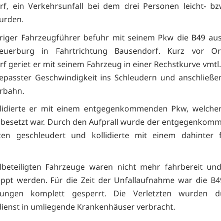
f, ein Verkehrsunfall bei dem drei Personen leicht- b
wurden.
hriger Fahrzeugführer befuhr mit seinem Pkw die B49 au
-Neuerburg in Fahrtrichtung Bausendorf. Kurz vor Or
f geriet er mit seinem Fahrzeug in einer Rechstkurve vmtl
epasster Geschwindigkeit ins Schleudern und anschließe
rbahn.
llidierte er mit einem entgegenkommenden Pkw, welcher
 besetzt war. Durch den Aufprall wurde der entgegenkom
ten geschleudert und kollidierte mit einem dahinter 
llbeteiligten Fahrzeuge waren nicht mehr fahrbereit u
ppt werden. Für die Zeit der Unfallaufnahme war die B4
htungen komplett gesperrt. Die Verletzten wurden 
ienst in umliegende Krankenhäuser verbracht.