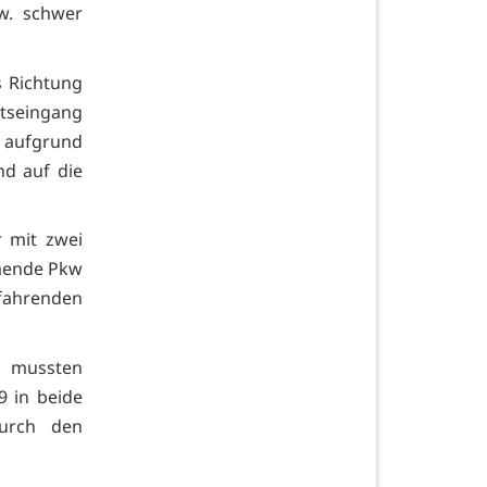
zw. schwer
s Richtung
tseingang
. aufgrund
nd auf die
 mit zwei
mende Pkw
fahrenden
nd mussten
9 in beide
durch den