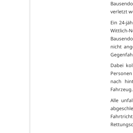
Bausendor
verletzt 
Ein 24-jä
Wittlich
Bausendor
nicht ang
Gegenfah
Dabei ko
Personen
nach hin
Fahrzeug.
Alle unfa
abgeschle
Fahrtric
Rettungsd