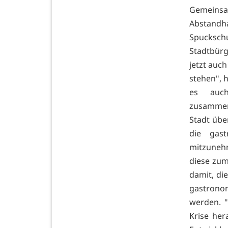
Gemeinsa
Abstand
Spucksch
Stadtbür
jetzt auch
stehen", h
es auch
zusammen
Stadt übe
die gas
mitzunehm
diese zum
damit, die
gastrono
werden. 
Krise her