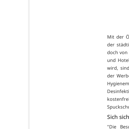
Mit der Ö
der städt
doch von 
und Hotel
wird, si
der Werbe
Hygien
Desinfekt
kostenfr
Spuckschu
Sich sic
"Die Bes