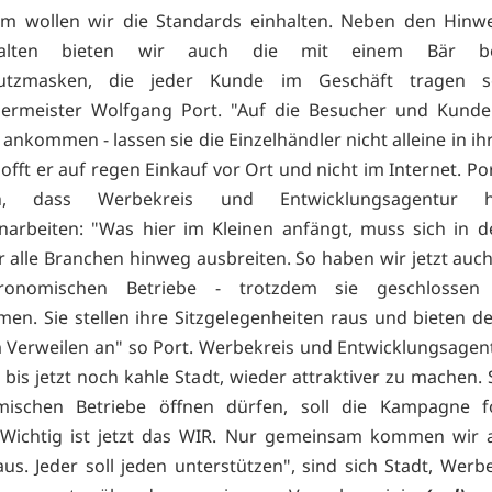
m wollen wir die Standards einhalten. Neben den Hinw
halten bieten wir auch die mit einem Bär be
utzmasken, die jeder Kunde im Geschäft tragen so
germeister Wolfgang Port. "Auf die Besucher und Kunde
 ankommen - lassen sie die Einzelhändler nicht alleine in 
offt er auf regen Einkauf vor Ort und nicht im Internet. P
, dass Werbekreis und Entwicklungsagentur 
arbeiten: "Was hier im Kleinen anfängt, muss sich in d
r alle Branchen hinweg ausbreiten. So haben wir jetzt auch
tronomischen Betriebe - trotzdem sie geschlossen
en. Sie stellen ihre Sitzgelegenheiten raus und bieten 
 Verweilen an" so Port. Werbekreis und Entwicklungsagen
 bis jetzt noch kahle Stadt, wieder attraktiver zu machen.
mischen Betriebe öffnen dürfen, soll die Kampagne fo
"Wichtig ist jetzt das WIR. Nur gemeinsam kommen wir a
aus. Jeder soll jeden unterstützen", sind sich Stadt, Werb