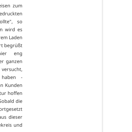
eisen zum
druckten
llte", so
n wird es
ihrem Laden
ort begrüßt
hier eng
er ganzen
 versucht,
 haben -
den Kunden
tur hoffen
 Sobald die
rtgesetzt
us dieser
ekreis und