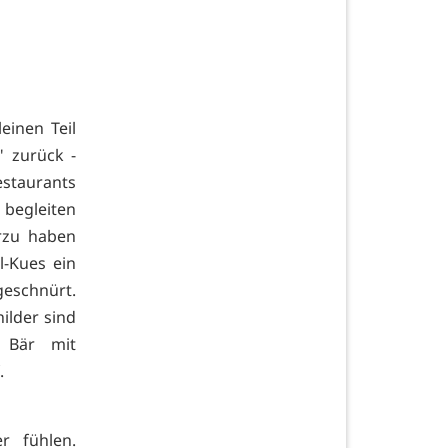
einen Teil
" zurück -
estaurants
 begleiten
rzu haben
l-Kues ein
chnürt.
ilder sind
r Bär mit
.
r fühlen.