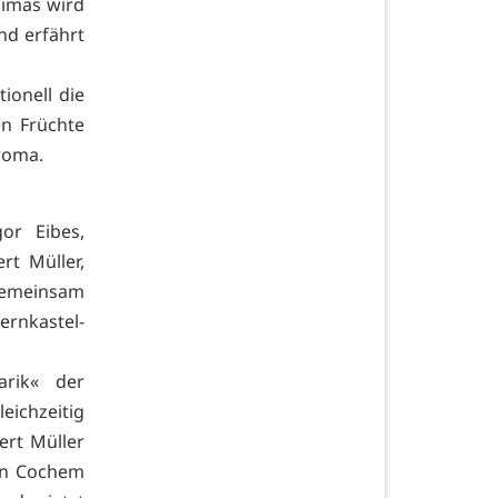
limas wird
nd erfährt
ionell die
en Früchte
Aroma.
or Eibes,
rt Müller,
 gemeinsam
ernkastel-
rik« der
eichzeitig
ert Müller
in Cochem