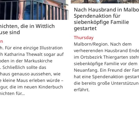
Nach Hausbrand in Malbo
Spendenaktion für
siebenköpfige Familie
ichten, die in Wittlich
gestartet
use sind
Thursday
rn
Malborn/Region. Nach dem
ch. Für eine einzige Illustration
verheerenden Hausbrand Ende 
ch Katharina Thewalt sogar auf
im Ortsbezirk Thiergarten steh
oden in der Markuskirche
siebenköpfige Familie vor dem
. Schließlich sollte das
Neuanfang. Ein Freund der Fam
shaus genauso aussehen, wie
hat eine Spendenaktion gestart
e kleine Maus erleben würde –
die bereits große Unterstützu
igur, die im neuen Kinderbuch
erfährt.
hichten für…