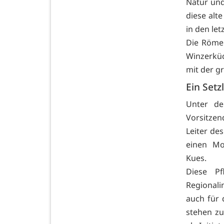
Natur und
diese alt
in den let
Die Römer
Winzerküc
mit der g
Ein Setz
Unter de
Vorsitzen
Leiter de
einen Mos
Kues.
Diese P
Regionali
auch für 
stehen z