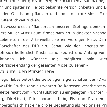
atoren hinter der groß angelegten Social-media-Kampagne, in
hr und später im Herbst bekannte Persönlichkeiten und B
l den Obstbaum pflanzen und somit die rote Mosel-Fruc
Öffentlichkeit rücken.
 bewusst diesen Pflanzort an unserem Steillagenzentrum
ert Müller. »Der Baum findet nämlich in direkter Nachba
ebensturm der Artenvielfalt seinen würdigen Platz. Dami
 Botschafter des DLR ein. Genau wie der Lebensturm i
firsich hoffentlich Kristallisationspunkt und Anfang von
Aktionen. Ich wünsche mir, möglichst bald wied
firsiche entlang der gesamten Mosel zu sehen.«
va unter den Pfirsischen«
regor Eibes betont die vielseitigen Eigenschaften der »Diva
n«: »Die Frucht kann zu wahren Delikatessen verarbeitet w
lette reicht vom Fruchtaufstrich zu eingelegten Früchten,
g, Direktsaft, Pfirsichbrand, Likör, Eis und Pralinen
bergpfirsich hat eine große Bedeutung als regionales P