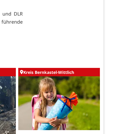
e und DLR
führende
Kreis Bernkastel-Wittlich