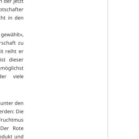
 der jetzt
otschafter
ht in den
 gewählt«,
rschaft zu
t reiht er
st dieser
 möglichst
er viele
 unter den
erden: Die
 Fruchtmus
. Der Rote
rodukt und