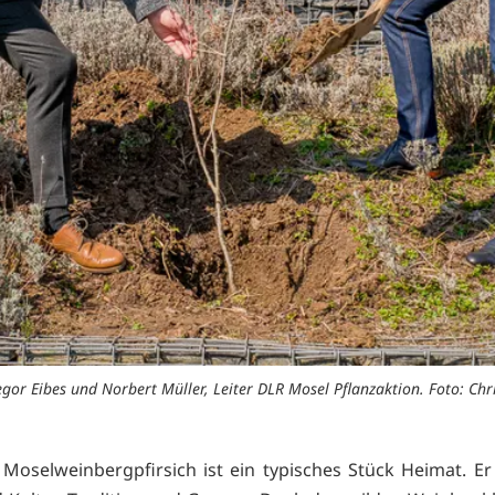
gor Eibes und Norbert Müller, Leiter DLR Mosel Pflanzaktion. Foto: C
Moselweinbergpfirsich ist ein typisches Stück Heimat. Er