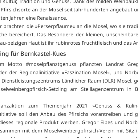
 Kultur, Tradition und Genuss. Dank des milden Weinbauk
e Pfirsichsorte an der Mosel seit Jahrhunderten angebaut u
zten Jahren eine Renaissance.
 brachten die »Perserpflaume« an die Mosel, wo sie tradit
he bereichert. Das Besondere der kleinen, unscheinbar
rau-pelzigen Haut ist ihr rubinrotes Fruchtfleisch und das 
ling für Bernkastel-Kues
m Motto #moselpflanztgenuss pflanzten Landrat Greg
der der Regionalinitiative »Faszination Mosel«, und Norbe
s Dienstleistungszentrums Ländlicher Raum (DLR) Mosel,
elweinbergpfirsich-Setzling am Steillagenzentrum in B
flanzaktion zum Themenjahr 2021 »Genuss & Kulina
nitiative soll den Anbau des Pfirsichs vorantreiben und gl
dieses regionale Produkt werben. Gregor Eibes und Norb
usammen mit dem Moselweinbergpfirsich-Verein mit Sitz 