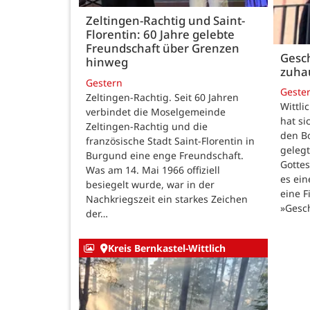
Zeltingen-Rachtig und Saint-
Florentin: 60 Jahre gelebte
Freundschaft über Grenzen
Gesch
hinweg
zuha
Gestern
Geste
Zeltingen-Rachtig. Seit 60 Jahren
Wittli
verbindet die Moselgemeinde
hat si
Zeltingen-Rachtig und die
den B
französische Stadt Saint-Florentin in
gelegt
Burgund eine enge Freundschaft.
Gotte
Was am 14. Mai 1966 offiziell
es ein
besiegelt wurde, war in der
eine F
Nachkriegszeit ein starkes Zeichen
»Gesc
der…
Kreis Bernkastel-Wittlich