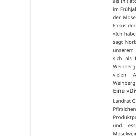
als Initi
im Frühja
der Mose
Fokus der 
»Ich habe
sagt Norb
unserem L
sich als
Weinbergp
vielen 
Weinbergp
Eine »Di
Landrat G
Pfirsiche
Produktpa
und –essi
Moselwein