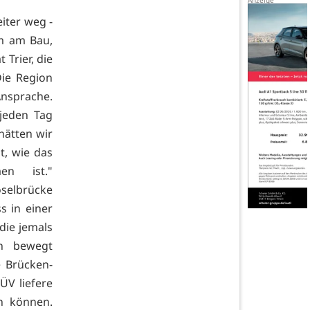
iter weg -
m am Bau,
 Trier, die
Die Region
nsprache.
jeden Tag
hätten wir
t, wie das
n ist."
selbrücke
s in einer
die jemals
en bewegt
e Brücken-
ÜV liefere
en können.