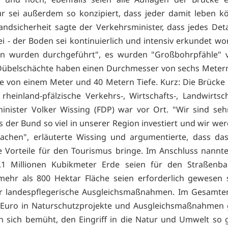
ur sei außerdem so konzipiert, dass jeder damit leben 
ndsicherheit sagte der Verkehrsminister, dass jedes Deta
i - der Boden sei kontinuierlich und intensiv erkundet wo
n wurden durchgeführt", es wurden "Großbohrpfähle" 
Dübelschächte haben einen Durchmesser von sechs Metern
 von einem Meter und 40 Metern Tiefe. Kurz: Die Brücke is
rheinland-pfälzische Verkehrs-, Wirtschafts-, Landwirtsc
nister Volker Wissing (FDP) war vor Ort. "Wir sind se
ss der Bund so viel in unserer Region investiert und wir we
achen", erläuterte Wissing und argumentierte, dass da
e Vorteile für den Tourismus bringe. Im Anschluss nannte
4,1 Millionen Kubikmeter Erde seien für den Straßenb
mehr als 800 Hektar Fläche seien erforderlich gewesen 
ür landespflegerische Ausgleichsmaßnahmen. Im Gesamten
 Euro in Naturschutzprojekte und Ausgleichsmaßnahmen 
en sich bemüht, den Eingriff in die Natur und Umwelt so 