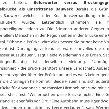
h zu halten.
Befürworter versus Brückengeg
lbrücke als umstrittenes Bauwerk
Bereits die Grü
s Bauwerk, welches in den Koalitionsverhandlungen im A
iskutiert wurde. Letztendlich stimmten sie 
gsbeteiligung jedoch zu. Die Stimmen anderer Gegner ha
or allem Menschen in der Region sehen in der Brücke eine 
al. "Ohne die Brücke wäre alles besser. Sie bringt keine Vo
zent ist Durchgangsverkehr, es wäre sinnvoller, die um
esser auszubauen", sagt Heide Weidemann aus Erden. Sa
tingen-Rachtig ist derselben Meinung. "Unmög
sioniert - die Brücke zerstört unsere Landschaft. Auße
rschutzgebiet über der Brücke an und es weiß keiner gen
r die Drainagen herkommt." Beide Frauen sind sich außerd
Brücke für Anwohner eine massive Lärmbehinderung mit si
ses stellt fest: "Wir brauchen diese Brücke nicht." Eine 
land ist ebenfalls vor Ort. "Eine Autobahn muss irgendw
ndwo enden und nicht ins Leere verlaufen", sagt Werne