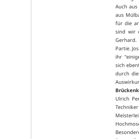
Auch aus 
aus Mülba
für die a
sind wir
Gerhard. 
Partie. Jo
ihr "eini
sich eben
durch die
Auswirkun
Brückenk
Ulrich Pe
Technike
Meisterl
Hochmosel
Besonder