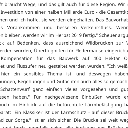
ft braucht Wege, und das gilt auch für diese Region. Wir 
 Investition von einer halben Milliarde Euro - die Gesamtk
onen und ich hoffe, sie werden eingehalten. Das Bauvorha
eres Vorankommen und besseren Verkehrsfluss. Wen
n bleiben, werden wir im Herbst 2019 fertig." Scheuer arg
ick auf Bedenken, dass ausreichend Wildbrücken zur 
werden würden, Überflughilfen für Fledermäuse eingerich
 Kompensation für das Bauwerk auf 400 Hektar Ob
tet und Flussufer neu gestaltet werden würden. "Ich weiß
hier ein sensibles Thema ist, und deswegen habe
ungen, Begehungen und Gutachten auch alles so gemacht
Schattenwurf ganz einfach vieles vorgesehen und guta
esen haben." Für nachgewiesene Einbußen würde en
uch im Hinblick auf die befürchtete Lärmbelästigung h
arat: "Ein Klassiker ist der Lärmschutz - auf dieser Brüc
d zur Sorge," ist er sich sicher. Die Brücke sei weit w
 und hoch, ebenfalls seien alle Auflagen der Brücke er