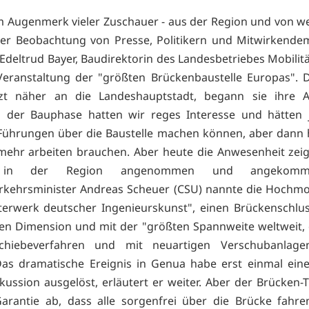
 Augenmerk vieler Zuschauer - aus der Region und von we
ter Beobachtung von Presse, Politikern und Mitwirkende
Edeltrud Bayer, Baudirektorin des Landesbetriebes Mobilität
e Veranstaltung der "größten Brückenbaustelle Europas". 
tzt näher an die Landeshauptstadt, begann sie ihre A
 der Bauphase hatten wir reges Interesse und hätten 
ührungen über die Baustelle machen können, aber dann 
 mehr arbeiten brauchen. Aber heute die Anwesenheit zeig
t in der Region angenommen und angekomme
rkehrsminister Andreas Scheuer (CSU) nannte die Hochmo
terwerk deutscher Ingenieurskunst", einen Brückenschlus
n Dimension und mit der "größten Spannweite weltweit, 
chiebeverfahren und mit neuartigen Verschubanlag
as dramatische Ereignis in Genua habe erst einmal ein
kussion ausgelöst, erläutert er weiter. Aber der Brücken-T
arantie ab, dass alle sorgenfrei über die Brücke fahr