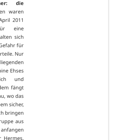
ner: die
nen waren
pril 2011
für eine
lten sich
Gefahr für
rteile. Nur
liegenden
bine Ehses
lich und
rdem fängt
au, wo das
em sicher,
ch bringen
Gruppe aus
o anfangen
r Hermes.