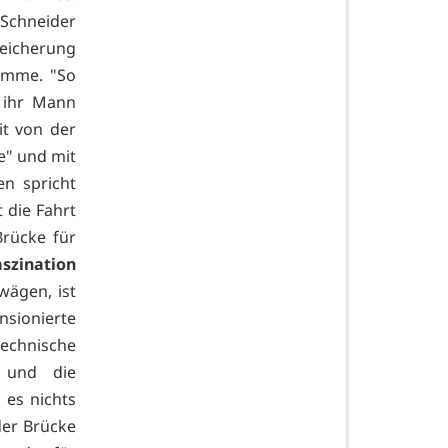
 Schneider
reicherung
komme. "So
 ihr Mann
it von der
de" und mit
en spricht
 die Fahrt
Brücke für
aszination
wägen, ist
nsionierte
echnische
y und die
 es nichts
er Brücke