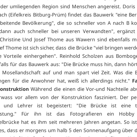
der umliegenden Region sind Menschen angereist. Doris
ch (Eifelkreis Bitburg-Prüm) findet das Bauwerk "eine Be
rbeitende Bevölkerung", die so schneller von A nach B 
 dann auch schneller bei unseren Verwandten", ergänzt
Christine Und Josef Thome aus Wawern sind ebenfalls m
sef Thome ist sich sicher, dass die Brücke "viel bringen wer
ge Vorteile einhergehen". Reinhold Scholzen aus Bombog
falls für das Bauwerk aus: "Die Brücke muss hin, dann hört
 Mosellandschaft auf und man spart viel Zeit. Was die 
gen für die Anwohner hat, weiß ich allerdings nicht."
F
onstruktion
Während die einen die Vor-und Nachteile ab
rwass vor allem von der Konstruktion fasziniert. Der pe
r und Lehrer ist begeistert: "Die Brücke ist eine t
eistung." Für ihn ist das Fotografieren ein Hobb
brücke hat es ihm seit mehreren Jahren angetan. So ist
es, dass er morgens um halb 5 den Sonnenaufgang über d