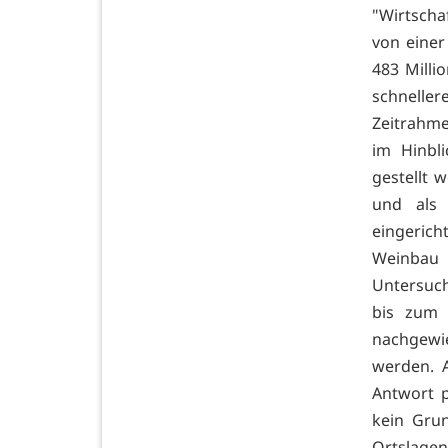
"Wirtscha
von einer
483 Milli
schnell
Zeitrahme
im Hinbl
gestellt 
und als
eingerich
Weinbau 
Untersuch
bis zum 
nachgewi
werden. A
Antwort p
kein Grun
Ortslagen