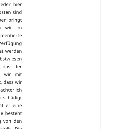
reden hier
osten sind
ben bringt
n wir im
umentierte
Verfügung
tet werden
stwiesen
, dass der
n wir mit
, dass wir
chterlich
tschädigt
at er eine
ke besteht
eg von den
füllt. Die