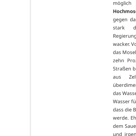
möglic
Hochmose
gegen da
stark d
Regierun
wacker. V
das Moselt
zehn Pro
Straßen b
aus Zel
überdimen
das Wasse
Wasser fü
dass die 
werde. Eh
dem Sauer
und irge