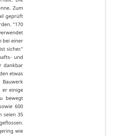
könne. Zum
il geprüft
rden. "170
verwendet
 bei einer
t sicher."
hafts- und
hr dankbar
rden etwas
s Bauwerk
 er einige
au bewegt
sowie 600
 seien 35
geflossen.
gering wie