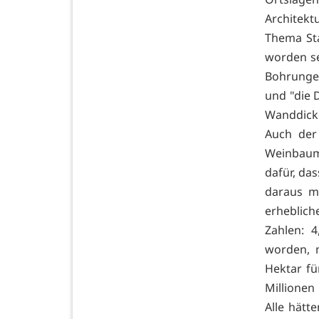
Architekt
Thema Sta
worden se
Bohrunge
und "die 
Wanddicke
Auch der 
Weinbaumi
dafür, da
daraus m
erheblich
Zahlen: 
worden, 
Hektar f
Millionen
Alle hätt