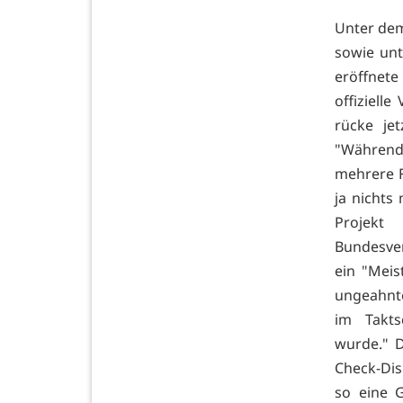
Unter dem
sowie un
eröffnete 
offiziell
rücke je
"Während
mehrere F
ja nichts
Projek
Bundesve
ein "Meis
ungeahnte
im Takts
wurde." D
Check-Dis
so eine G