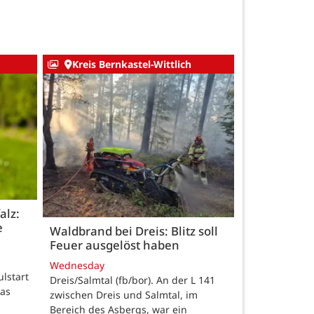
Kreis Bernkastel-Wittlich
alz:
e
Waldbrand bei Dreis: Blitz soll
Feuer ausgelöst haben
Wednesday
ulstart
Dreis/Salmtal (fb/bor). An der L 141
das
zwischen Dreis und Salmtal, im
Bereich des Asbergs, war ein