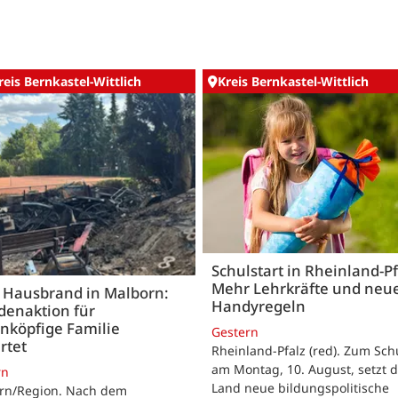
reis Bernkastel-Wittlich
Kreis Bernkastel-Wittlich
Schulstart in Rheinland-Pf
Mehr Lehrkräfte und neu
 Hausbrand in Malborn:
Handyregeln
denaktion für
nköpfige Familie
Gestern
rtet
Rheinland-Pfalz (red). Zum Sch
am Montag, 10. August, setzt 
rn
Land neue bildungspolitische
rn/Region. Nach dem