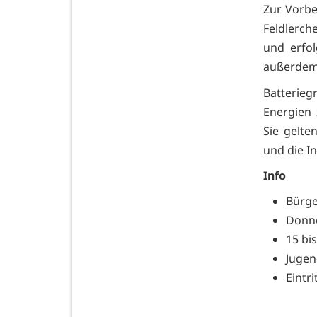
Zur Vorbe
Feldlerch
und erfol
außerdem 
Batterie
Energien 
Sie gelte
und die I
Info
Bürge
Donner
15 bi
Jugen
Eintrit