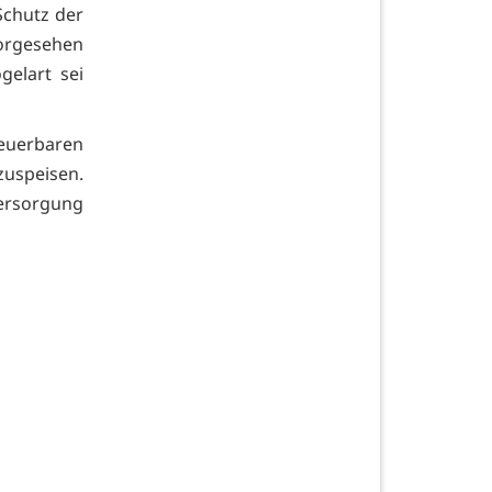
Schutz der
vorgesehen
gelart sei
euerbaren
zuspeisen.
versorgung