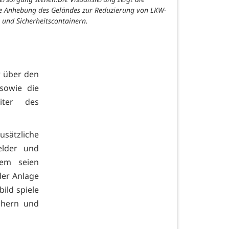
te Anhebung des Geländes zur Reduzierung von LKW-
und Sicherheitscontainern.
r über den
sowie die
iter des
ätzliche
elder und
dem seien
er Anlage
ild spiele
chern und