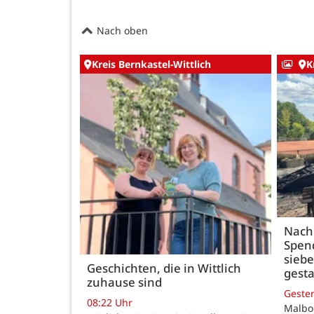
Nach oben
Kreis Bernkastel-Wittlich
K
Nach
Spen
siebe
Geschichten, die in Wittlich
gesta
zuhause sind
Geste
08:22 Uhr
Malbo