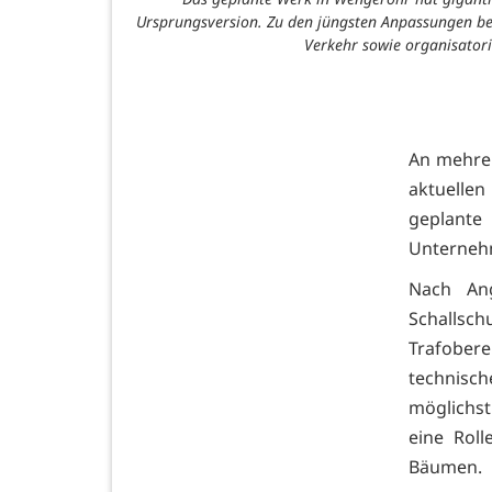
Ursprungsversion. Zu den jüngsten Anpassungen be
Verkehr sowie organisator
An mehrer
aktuelle
geplant
Unternehm
Nach An
Schallsc
Trafober
technisc
möglichst
eine Rol
Bäumen.