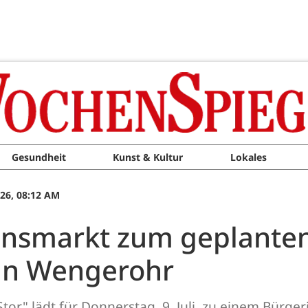
Gesundheit
Kunst & Kultur
Lokales
026, 08:12 AM
onsmarkt zum geplante
 in Wengerohr
r" lädt für Donnerstag, 9. Juli, zu einem Bürge