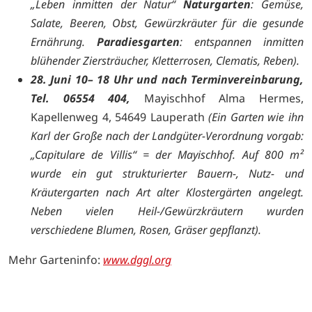
„Leben inmitten der Natur“
Naturgarten
: Gemüse,
Salate, Beeren, Obst, Gewürzkräuter für die gesunde
Ernährung.
Paradiesgarten
: entspannen inmitten
blühender Ziersträucher, Kletterrosen, Clematis, Reben).
28. Juni 10– 18 Uhr und nach Terminvereinbarung,
Tel. 06554 404,
Mayischhof Alma Hermes,
Kapellenweg 4, 54649 Lauperath
(
Ein
Garten
wie
ihn
Karl
der
Große
nach
der
Landgüter-V
erordnung
vorgab:
„Capitulare
de
Villis“ =
der
Mayischhof. Auf 800 m²
wurde
ein
gut
strukturierter Bauern-, N
utz-
und
Kräutergarten
nach Art alter
Klostergärten angelegt.
Neben
vielen
Heil-
/
Gewürzkräutern
wurden
verschiedene
Blu
men
,
Rosen
,
Gräser gepflanzt).
Mehr Garteninfo:
www.dggl.org