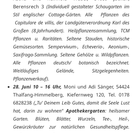
Berensrech 3
(
Individuell gestalteter Schaugarten im
Stil englischer Cottage-Gärten. Alle Pflanzen des
Capitulare de villis, der Landgüterverordnung Karl des
Großen (8.Jahrhundert). Heilpflanzensammlung, TCM
Pflanzen u. Raritäten. Seltene Stauden, historische
Gemüsesorten. Sempervivum-, Echeveria-, Aeonium-,
Saxifraga-Sammlung. Seltene Gehölze u. Wildpflanzen.
Alle Pflanzen deutsch/ botanisch bezeichnet.
Weitläufiges Gelände, Sitzgelegenheiten.
Pflanzenverkauf).
28. Juni 10 – 16 Uhr,
Moni und Adi Sänger, 54424
Thalfang-Himmelberg, Kiefernweg 120, Tel. 0178
6828238
(
„Tu‘ Deinem Leib Gutes, damit die Seele Lust
hat, darin zu wohnen“
Apothekergarten
: heilsamer
Garten. Blüten, Blätter, Wurzeln, Tee-, Heil-,
Gewürzkräuter zur natürlichen Gesundheitspflege.