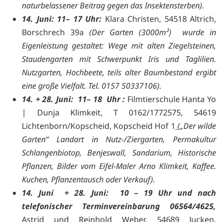
naturbelassener Beitrag gegen das Insektensterben).
14. Juni: 11– 17 Uhr:
Klara Christen, 54518 Altrich,
Borschrech 39a
(
Der Garten (3000m²) wurde in
Eigenleistung gestaltet: Wege mit alten Ziegelsteinen,
Staudengarten mit Schwerpunkt Iris und Taglilien.
Nutzgarten, Hochbeete, teils alter Baumbestand ergibt
eine große Vielfalt. Tel. 0157 50337106).
14. + 28. Juni: 11– 18 Uhr :
Filmtierschule Hanta Yo
| Dunja Klimkeit, T 0162/1772575, 54619
Lichtenborn/Kopscheid, Kopscheid Hof 1
(
„Der wilde
Garten“ Landart in Nutz-/Ziergarten, Permakultur
Schlangenbiotop, Benjeswall, Sandarium, Historische
Pflanzen, Bilder vom Eifel-Maler Arno Klimkeit, Kaffee.
Kuchen, Pflanzentausch oder Verkauf).
14. Juni + 28. Juni: 10 – 19 Uhr und nach
telefonischer Terminvereinbarung 06564/4625,
Astrid und Reinhold Weber, 54689 Jucken,