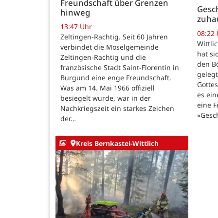
Freundschaft über Grenzen
Gesch
hinweg
zuha
13:47 Uhr
08:22
Zeltingen-Rachtig. Seit 60 Jahren
Wittli
verbindet die Moselgemeinde
hat si
Zeltingen-Rachtig und die
den B
französische Stadt Saint-Florentin in
gelegt
Burgund eine enge Freundschaft.
Gotte
Was am 14. Mai 1966 offiziell
es ein
besiegelt wurde, war in der
eine F
Nachkriegszeit ein starkes Zeichen
»Gesc
der…
Kreis Bernkastel-Wittlich