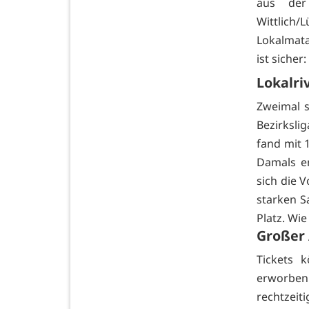
aus der
Wittlich
Lokalmata
ist siche
Lokalri
Zweimal s
Bezirksli
fand mit 
Damals en
sich die 
starken S
Platz. Wi
Großer
Tickets 
erworben
rechtzeit