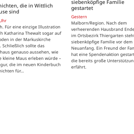
siebenköpfige Familie
ichten, die in Wittlich
gestartet
use sind
Gestern
 Uhr
Malborn/Region. Nach dem
ch. Für eine einzige Illustration
verheerenden Hausbrand Ende 
ch Katharina Thewalt sogar auf
im Ortsbezirk Thiergarten steh
oden in der Markuskirche
siebenköpfige Familie vor dem
. Schließlich sollte das
Neuanfang. Ein Freund der Fam
shaus genauso aussehen, wie
hat eine Spendenaktion gestart
e kleine Maus erleben würde –
die bereits große Unterstützu
igur, die im neuen Kinderbuch
erfährt.
hichten für…