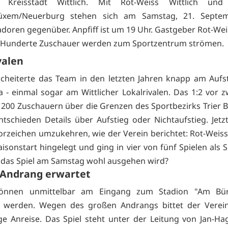
 Kreisstadt Wittlich. Mit Rot-Weiss Wittlich un
/Lüxem/Neuerburg stehen sich am Samstag, 21. Septem
doren gegenüber. Anpfiff ist um 19 Uhr. Gastgeber Rot-Weis
r: Hunderte Zuschauer werden zum Sportzentrum strömen.
valen
cheiterte das Team in den letzten Jahren knapp am Aufst
ga - einmal sogar am Wittlicher Lokalrivalen. Das 1:2 vor z
1200 Zuschauern über die Grenzen des Sportbezirks Trier 
tschieden Details über Aufstieg oder Nichtaufstieg. Jetz
Vorzeichen umzukehren, wie der Verein berichtet: Rot-Weiss
aisonstart hingelegt und ging in vier von fünf Spielen als 
e das Spiel am Samstag wohl ausgehen wird?
 Andrang erwartet
können unmittelbar am Eingang zum Stadion "Am Bü
 werden. Wegen des großen Andrangs bittet der Verei
ige Anreise. Das Spiel steht unter der Leitung von Jan-Ha