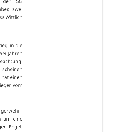
d der SG
ber, zwei
s Wittlich
ieg in die
wei Jahren
Beachtung.
t scheinen
 hat einen
Sieger vom
rgerwehr"
n um eine
gen Engel,