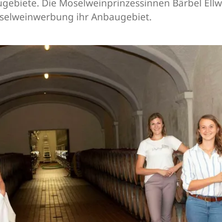
ugebiete. Die Moselweinprinzessinnen Bärbel Ellw
oselweinwerbung ihr Anbaugebiet.