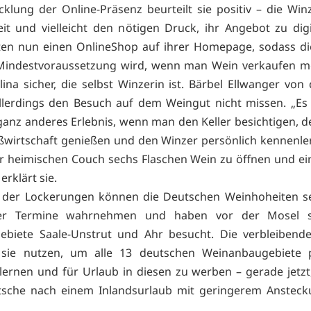
cklung der Online-Präsenz beurteilt sie positiv – die Win
eit und vielleicht den nötigen Druck, ihr Angebot zu digit
eten nun einen OnlineShop auf ihrer Homepage, sodass di
Mindestvoraussetzung wird, wenn man Wein verkaufen mö
lina sicher, die selbst Winzerin ist. Bärbel Ellwanger von
lerdings den Besuch auf dem Weingut nicht missen. „Es
ganz anderes Erlebnis, wenn man den Keller besichtigen, d
ßwirtschaft genießen und den Winzer persönlich kennenl
er heimischen Couch sechs Flaschen Wein zu öffnen und ei
erklärt sie.
 der Lockerungen können die Deutschen Weinhoheiten se
der Termine wahrnehmen und haben vor der Mosel 
ebiete Saale-Unstrut und Ahr besucht. Die verbleibende
sie nutzen, um alle 13 deutschen Weinanbaugebiete p
ernen und für Urlaub in diesen zu werben – gerade jetz
tsche nach einem Inlandsurlaub mit geringerem Ansteck