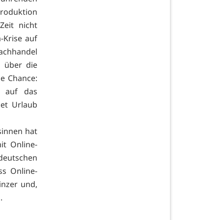
Produktion
eit nicht
Krise auf
Fachhandel
 über die
ne Chance:
s auf das
et Urlaub
sinnen hat
t Online-
 deutschen
ss Online-
nzer und,
.