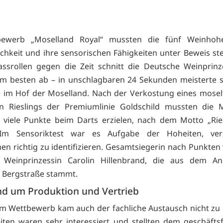
ewerb „Moselland Royal“ mussten die fünf Weinhohe
ichkeit und ihre sensorischen Fähigkeiten unter Beweis ste
assrollen gegen die Zeit schnitt die Deutsche Weinprinze
m besten ab – in unschlagbaren 24 Sekunden meisterte s
 im Hof der Moselland. Nach der Verkostung eines mosel
en Rieslings der Premiumlinie Goldschild mussten die M
 viele Punkte beim Darts erzielen, nach dem Motto „Riesl
Im Sensoriktest war es Aufgabe der Hoheiten, ver
n richtig zu identifizieren. Gesamtsiegerin nach Punkten
 Weinprinzessin Carolin Hillenbrand, die aus dem An
e Bergstraße stammt.
und um Produktion und Vertrieb
 Wettbewerb kam auch der fachliche Austausch nicht zu k
ten waren sehr interessiert und stellten dem geschäft