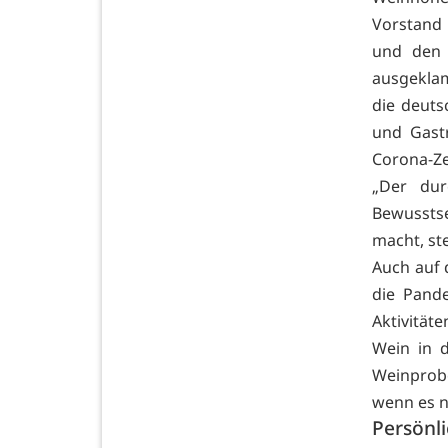
Vorstand 
und den 
ausgekla
die deuts
und Gast
Corona-Ze
„Der dur
Bewussts
macht, st
Auch auf 
die Pand
Aktivität
Wein in d
Weinprob
wenn es n
Persönl