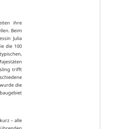
iten ihre
llen. Beim
ssin Julia
ie die 100
typischen,
ajestäten
ing trifft
schiedene
 wurde die
baugebiet
urz – alle
sführenden