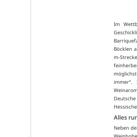
Im Wettb
Geschickl
Barriquef
Böcklen a
m-Strecke
feinherb
möglichst
immer“. 
Weinarome
Deutsche
Hessisch
Alles r
Neben dem
Weinhohei