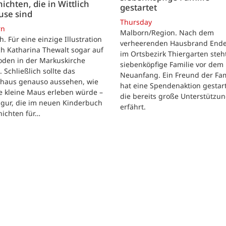
ichten, die in Wittlich
gestartet
use sind
Thursday
rn
Malborn/Region. Nach dem
ch. Für eine einzige Illustration
verheerenden Hausbrand Ende 
ch Katharina Thewalt sogar auf
im Ortsbezirk Thiergarten steh
oden in der Markuskirche
siebenköpfige Familie vor dem
. Schließlich sollte das
Neuanfang. Ein Freund der Fam
shaus genauso aussehen, wie
hat eine Spendenaktion gestart
e kleine Maus erleben würde –
die bereits große Unterstützu
igur, die im neuen Kinderbuch
erfährt.
hichten für…