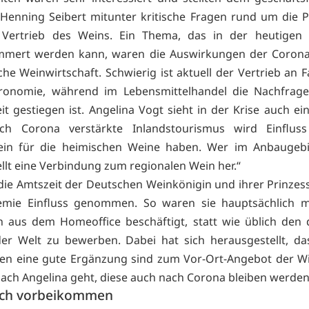
Henning Seibert mitunter kritische Fragen rund um die 
Vertrieb des Weins. Ein Thema, das in der heutigen Z
mmert werden kann, waren die Auswirkungen der Corona-
che Weinwirtschaft. Schwierig ist aktuell der Vertrieb an 
ronomie, während im Lebensmittelhandel die Nachfrage
it gestiegen ist. Angelina Vogt sieht in der Krise auch ei
ch Corona verstärkte Inlandstourismus wird Einflus
ein für die heimischen Weine haben. Wer im Anbaugebi
ellt eine Verbindung zum regionalen Wein her.“
die Amtszeit der Deutschen Weinkönigin und ihrer Prinzes
emie Einfluss genommen. So waren sie hauptsächlich mi
en aus dem Homeoffice beschäftigt, statt wie üblich den
er Welt zu bewerben. Dabei hat sich herausgestellt, da
en eine gute Ergänzung sind zum Vor-Ort-Angebot der Wi
ach Angelina geht, diese auch nach Corona bleiben werden
ich vorbeikommen