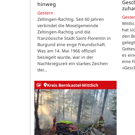
Gesch
hinweg
zuha
Gestern
Geste
Zeltingen-Rachtig. Seit 60 Jahren
Wittli
verbindet die Moselgemeinde
hat si
Zeltingen-Rachtig und die
den B
französische Stadt Saint-Florentin in
gelegt
Burgund eine enge Freundschaft.
Gotte
Was am 14. Mai 1966 offiziell
es ein
besiegelt wurde, war in der
eine F
Nachkriegszeit ein starkes Zeichen
»Gesc
der…
Kreis Bernkastel-Wittlich