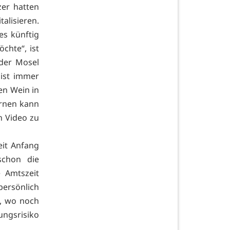
zer hatten
alisieren.
es künftig
chte“, ist
 der Mosel
 ist immer
en Wein in
ernen kann
n Video zu
it Anfang
schon die
 Amtszeit
ersönlich
t, wo noch
ungsrisiko