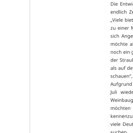
Die Entwi
endlich Z
„Viele bi
zu einer 
sich Ange
möchte al
noch ein 
der Strau
als auf d
schauen“, 
Aufgrund
Juli wie
Weinbaug
möchten 
kennenzul
viele Deu
suchen.